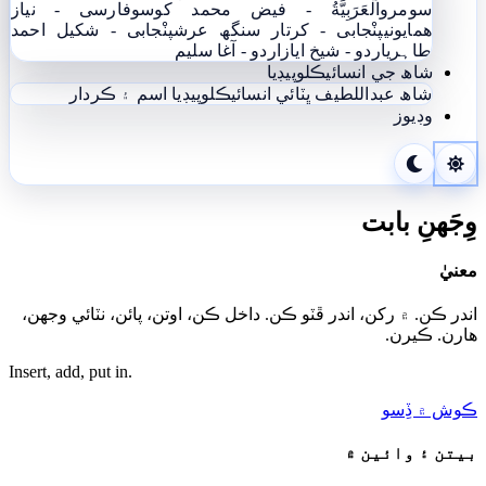
سومرو
اَلْعَرَبِيَّةُ - فيض محمد کوسو
فارسی - نياز
ھمايوني
پنْجابی - کرتار سنگھ عرش
پنْجابی - شکیل احمد
طاہری
اردو - شيخ اياز
اردو - آغا سليم
شاھ جي انسائيڪلوپيڊيا
شاھ عبداللطيف ڀٽائي انسائيڪلوپيڊيا
اسم ۽ ڪردار
وڊيوز
وِجَهنِ بابت
معنيٰ
اندر ڪن. ۾ رکن، اندر ڦٽو ڪن. داخل ڪن، اوتن، پائن، نٽائي وجهن،
هارن. ڪيرن.
Insert, add, put in.
ڪوش ۾ ڏِسو
بيتن ۽ وائين ۾