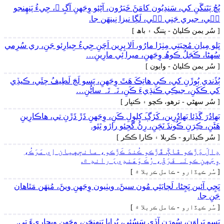
پُڇُ پَتَنگَنِ کي، سَندِيُون کامَڻَ خَبَرُون، آڻِئو وِجَهنِ آڳِ ۾، جِيءُ پَنھِنجو
جٖي، جيري جَنِي جٖي، لَڳا نيزا نِينھَن جا.
[ سُر يمن ڪلياڻ - پتنگ ۽ باھ ]
ڀَلو مِيان مُحبَتِي مِٺِڙا مارُو، اَلا پِرِين اَچَنِ جِيءُ جِيارِئو جَنِ، ري سُرِمي
سُھڻا، ڪَجَلُ ڪوھُ وِجَهنِ، ميرا ئِي مارِينِ…
[ سُر يمن ڪلياڻ - وايون ]
ٻُڏَندي ٻُوڙَنِ کي، ڪي ھاتِڪَ ھَٿَ وِجَهنِ، پَسو لَڄَ لَطِيفُ چئَي، ڪيڏِي
کي ڪَکَنِ، جيڪِي ڪَنڌِيءَ ڪَنِ، نَہ تَہ ساڻُنِ…
[ سُر سھڻي - ترھو، ڪچو ۽ ڪنڀار ]
بَھادُرَ گَڏِئا بَھادُرِين، کَڙڳَ کِلوِلِ ڪَنِ، وِجَهنِ ڌَڙَ ڌَڙَنِ تي، ھاڪارِينِ
ھَڻَنِ، ڪِرَنِ ڪُونڌَ نَچَنِ، رِڻُ گَجِئو راڙو ٿِئو.
[ سُر ڪيڏارو - ڪربلا ۽ ڪارا ڪڪر ]
ڍالَ ڍَڙَڪو ڦاڳَ ڦَڙَڪو ڪُندَ ڪَڙَڪو، مانجِهيان اِي مَرَڪُ،
وِجَهنِ ڪونَہ فَرَقُ، رُڪَ وَھَندِيءَ راندِ ۾.
[ سُر ڪيڏارو - ڪامل ڪربلا ۾ ]
ڀَڄِي آئين ڀَڄِڻا، لَڄايَئِي مُون سيڻَ، ويٺِيون وِجَهنِ ويڻَ، مُنھَن مَٿاھان
جَنِ جا.
[ سُر ڪيڏارو - ڪامل ڪربلا ۾ ]
پَسو پَراوَنِ، سُورَنِ آڏِي سَسُئِي، پُراڀا پَنھِنجَنِ، وِجَهنِ ويچارِيءَ تي.