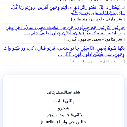
نَہ ڀُلِڪارَ نَہ ڀُلَ، نَڪو رائُرُ ڏيھَ ۾، آڻِئو وِجَهنِ آھُرين، روڙِئو رَتا گُلَ،
مارُو پاڻِ اَمُلَ، مَلِيرونِ مَرَڪَڻُو.
[ سُر مارئي - لوھ نير، مند مارُو ]
ڄارِيُون کارِيُون ڇَڄ ڇِپِرِيُون، جَنِ جِي مَحَبتَ مَڇِيءَ ساڻُ، رَھَنِ وِھَنِ
سِرِ ٻانڌِيين، سَڀَڪا بَدِبُوءِ ھاڻِ، لُڌِڙَنِ جِيئَن لَطِيفُ چئَي،…
[ سُر ڪاموڏ - سمي سامهون گندري ]
ٻَگها ڪوھُ ٻُجَهنِ، تَہ سِپُنِ ڇا ٿو سَپَجي، ڦِرِئو ڦَيارَنِ کي، وَڙِ ڪِئو واتَ
وِجَهنِ، سي ڪِيئَن لالُون لَھَنِ، جٖي…
[ سُر ڪارايل - پاڙون پاتار ۾ ]
شاھ عبداللطيف ڀٽائي
ڀٽائيءَ بابت
شجرو
ڀٽائيءَ جا پنڌ ۽ پيچرا
حالتن جي وارتا (timeline)