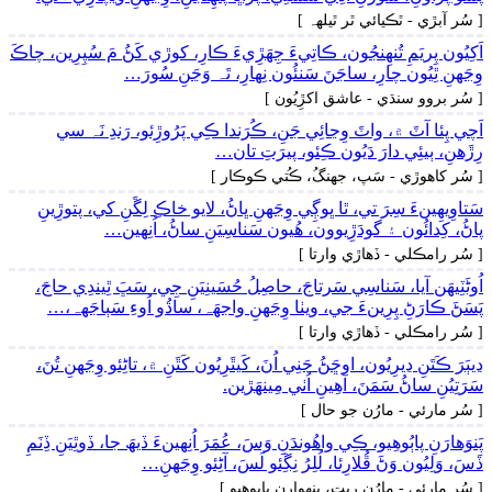
[ سُر آبڙي - ٿڪيائي ٿر ٿيلهہ ]
اَکِيُون پِريَمِ تُنھِنجُون، ڪاتِيءَ جِھَڙِيءَ ڪارِ، کوڙي کَڻُ مَ سُپِرِين، چاڪَ
وِجَهنِ ٿِيُون چارِ، ساجَنَ سَنئُون نِھارِ، تَہ وَڃَنِ سُورَ…
[ سُر بروو سنڌي - عاشق اکڙِيُون ]
اَچي پِئا آٽَ ۾، واٽَ وِڃائِي جَنِ، ڪُرَندا ڪِي پَرُوڙِئو، رَندِ نَہ سي
رِڙَھنِ، ٻيئِي دارَ دَيُون ڪِئو، پيرَتِ تان…
[ سُر کاھوڙي - سَپ، جهنگُ، ڪُتي ڪوڪار ]
سَتاوِيھِينءَ سِرَ تي، ٿا ڀوڳِي وِجَهنِ ڀاڻُ، لايو خاڪِ لِڱَنِ کي، پتوڙِينِ
پاڻُ، کِدائُون ۽ گودَڙِيوون، ھُيون سَناسِيَنِ ساڻُ، اُنِهين…
[ سُر رامڪلي - ڏھاڙي وارتا ]
اُوڻَٽِيھَن آيا، سَناسِي سَرتاجَ، حاصِلُ حُسَينِيَنِ جِي، سَڀَ ٿِيندِي حاجَ،
پَسَڻَ ڪارَڻِ پِرِينءَ جي، ويٺا وِجَهنِ واجهَہ، ساڌُو اُوءِ سَٻاجَهہ،…
[ سُر رامڪلي - ڏھاڙي وارتا ]
ڍيٻَرَ ڪَتَنِ ڍيرِيُون، اوڇَڻُ جَنِي اُنَ، کَيٿَرِيُون کَٿَنِ ۾، تاڻِئو وِجَهنِ تُنَ،
سَرَتِيُنِ ساڻُ سَمَنَ، آھِينِ اُٺي مِينھَڙين.
[ سُر مارئي - مارُن جو حال ]
پَنوَھارَنِ پاٻُوھِيو، ڪِي واھُوندَنِ وَسَ، عُمَرَ اُنِهينءَ ڏيھَ جا، ڏوٿِيَنِ ڏِنَمِ
ڏَسَ، وَلِيُون وَڻَ ڦُلارِئا، لُلِرُ نِڱِئو لَسَ، آڻِئو وِجَهنِ…
[ سُر مارئي - مارُن ريت، پنھوارن پاٻوھيو ]