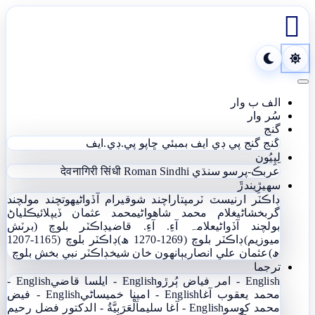

Toggle navigation
الف ب وار
سُر وار
گنج
گنج
گنج پي ڊي ايف
بمبئي ڇاپو پي.ڊي.ايف
لِپِيُون
عربڪ-پرسو سنڌي
Roman Sindhi
देवनागिरी सिंधी
سھيڙِيندڙَ
ڊاڪٽر ارنيسٽ ٽرمپ
تاراچند شوقيرام آڏواڻي
ھوتچند مولچند
گربخشاڻي
غلام محمد شاھواڻي
محمد عثمان ڏيپلائي
ڪلياڻ
بولچند آڏواڻي
علامہ آءِ. آءِ. قاضي
ڊاڪٽر بلوچ (برٽش
ميوزيم)
ڊاڪٽر بلوچ (1269-1270 ھ)
ڊاڪٽر بلوچ (1165-1207
ھ)
عثمان علي انصاري
ٻانهون خان شيخ
ڊاڪٽر نبي بخش بلوچ
ترجما
English - امر فياض ٻُرڙو
English - ايلسا قاضي
English -
محمد يعقوب آغا
English - امينا خميساڻي
English - فيض
محمد کوسو
English - آغا سليم
اَلْعَرَبِيَّةُ - الدکتور فضل رحیم