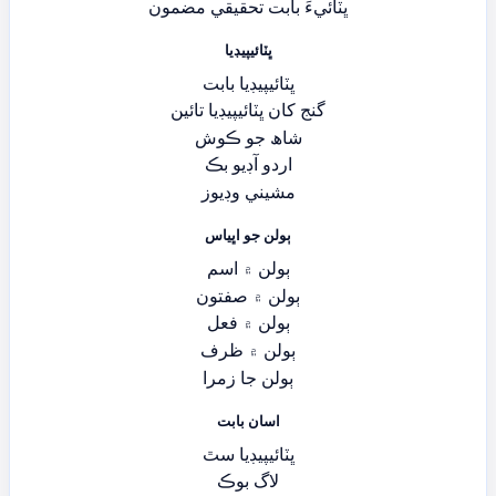
ڀٽائيءَ بابت تحقيقي مضمون
ڀٽائيپيڊيا
ڀٽائيپيڊيا بابت
گنج کان ڀٽائيپيڊيا تائين
شاھ جو ڪوش
اردو آڊيو بڪ
مشيني وڊيوز
ٻولن جو اڀياس
ٻولن ۾ اسم
ٻولن ۾ صفتون
ٻولن ۾ فعل
ٻولن ۾ ظرف
ٻولن جا زمرا
اسان بابت
ڀٽائيپيڊيا سٿ
لاگ بوڪ