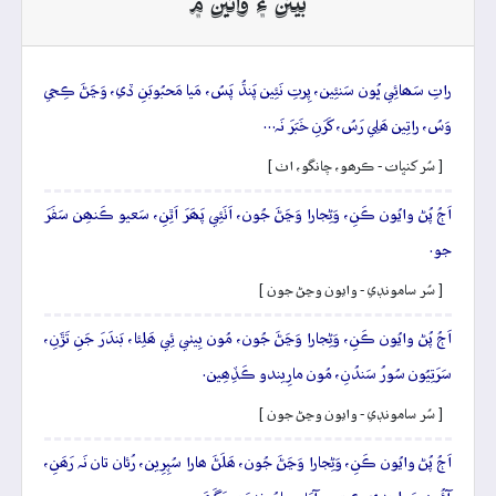
بيتن ۽ وائين ۾
راتِ سَھائِي ڀُون سَنئِين، پِرتِ نَئِين پَنڌُ پَسُ، مَيا مَحبُوبَنِ ڏي، وَڃَڻَ ڪِجي
وَسُ، راتِين ھَلِي رَسُ، کَرَنِ خَبَرَ نَہ…
[ سُر کنڀات - ڪرھو، چانگو، اٺ ]
اَڄُ پُڻ وايُون ڪَنِ، وَڻِجارا وَڃَڻَ جُون، اَٺَئِي پَھَرَ اَٿِنِ، سَعيو ڪَنھِن سَفَرَ
جو.
[ سُر سامونڊي - وايون وڃڻ جون ]
اَڄُ پُڻ وايُون ڪَنِ، وَڻِجارا وَڃَڻَ جُون، مُون بِيٺي ئِي ھَلِئا، بَندَرَ جَنِ تَڙَنِ،
سَرَتِيُون سُورُ سَندُنِ، مُون مارِيندو ڪَڏِھِين.
[ سُر سامونڊي - وايون وڃڻ جون ]
اَڄُ پُڻ وايُون ڪَنِ، وَڻِجارا وَڃَڻَ جُون، ھَلَڻَ ھارا سُپِرِين، رُئان تان نَہ رَھَنِ،