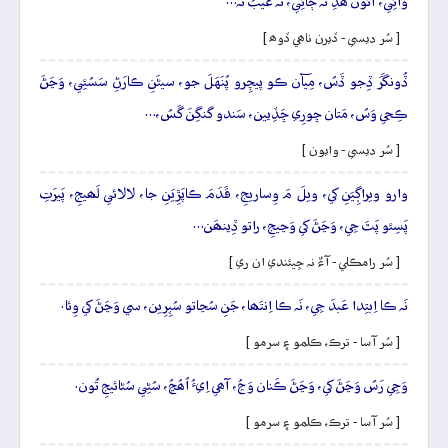
وائِي، آئُون ھَڏِ نَہ ڄائِي، تَہ عَيبُ نَہ…
[ سُر ديسي - ڏيرن ناھي ڏوھ ]
ڏُونگَرَ ڏِجو ڏَسُ، مِيآن ڪو پيچِرو پُنَهَلَ جو، سيڻَنِ ڪارَڻِ سَسُئِي، وَڃَڻَ
ڪِجي وَسُ، مَتان ڇورِي ڇَڏِيين، سَندو گنگِنَ گَسُ،…
[ سُر ديسي - وايون ]
وارو ويراڳِيَنِ کي، ويلَ مَ وِساريجِ، قَدَمَ ڪاپَڙِيَنِ جا، لالائي لَھيجِ، پَيرَتِ
پَسِئو پَٿَ جِي، وَڃَڻَ کي وَڃيجِ، راتو ڏِينھَن…
[ سُر رامڪلي - آءٌ نہ جِيئندي ان ري ]
نَہ ڪا اِبتِدا عَبدَ جِي، نَہ ڪا اِنتَھا، جَنِ سُڃاتو سُپِرِين، سي وَڃَڻَ کي وِئا.
[ سُر آسا - ترڪ، ڪلمو ۽ سرمو ]
وَڃِي رَسُ وَڃَڻَ کي، وَڃَڻَ ڪَنان وَڃُ، آھي اِيءُ اُھُڃُ، سُڻِي سُڻائيجِ تُون.
[ سُر آسا - ترڪ، ڪلمو ۽ سرمو ]