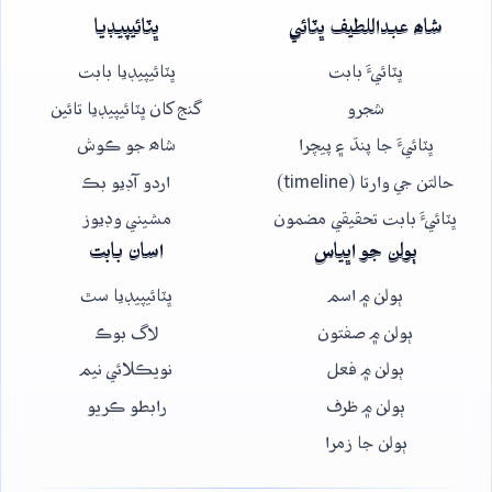
شاھ عبداللطيف ڀٽائي
ڀٽائيپيڊيا
ڀٽائيءَ بابت
ڀٽائيپيڊيا بابت
شجرو
گنج کان ڀٽائيپيڊيا تائين
ڀٽائيءَ جا پنڌ ۽ پيچرا
شاھ جو ڪوش
حالتن جي وارتا (timeline)
اردو آڊيو بڪ
ڀٽائيءَ بابت تحقيقي مضمون
مشيني وڊيوز
ٻولن جو اڀياس
اسان بابت
ٻولن ۾ اسم
ڀٽائيپيڊيا سٿ
ٻولن ۾ صفتون
لاگ بوڪ
ٻولن ۾ فعل
نويڪلائي نيم
ٻولن ۾ ظرف
رابطو ڪريو
ٻولن جا زمرا