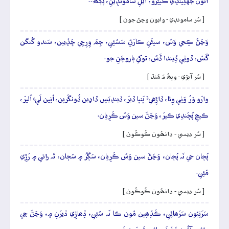
آئُون جَهلِيندِي ڪيتِرو، آيَلِ سامُونڊِيَنِ، پَڳَھَ…
[ سُر سامونڊي - وايون وڃڻ جون ]
وَڃَڻَ ڪِجي وَسُ، سيڻَنِ ڪارَڻِ سَسُئِي، جِمَ وِرِچِي ڇَڏِيين، سَندو گُنگن
گَسُ، ڏوٿِي ڏِيندا ڏَسُ، توکي ٻاروچَنِ جو.
[ سُر آبڙي - ويھُ مَ مُنڌ ]
وارَو وَرُ وَٺِي وِئا، ڏاڙِهيءَ ڀَنڀا ڏيرَ، ڏيندِيَسِ ڏاڍين ڏُونگَرين، اُنِين لَيءِ اُليرَ،
ڪيچِ پُڄَندِي ڪيرَ، وَڃَڻَ سين وَسُ ڪَرِيان.
[ سُر ديسي - دانھُون ڪُوڪُون ]
پُڄان جي نَہ پُڄان، وَڃَڻَ سين وَسُ ڪَرِيان، سَڳَرَ ۾ سُڄان، تَہ رائي ۾ رَڙِي
مُئِي.
[ سُر ديسي - دانھُون ڪُوڪُون ]
سَرَتِيُون سَرَھائِي، ڪَڏِھِين مُون ڪا نَہ سُئِي، ڏِھاڙِي ڏيرَنِ ۾، وَڃَڻَ جِي