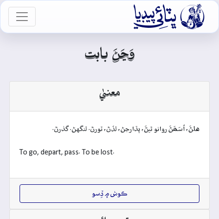

vigation
وَڃَڻَ بابت
معنيٰ
هلڻَ، اُسَھَڻَ روانو ٿيڻَ، پڌارجڻ، لڏڻ، ٽورڻ. لنگهڻ. گذرڻ.
To go, depart, pass. To be lost.
ڪوش ۾ ڏِسو