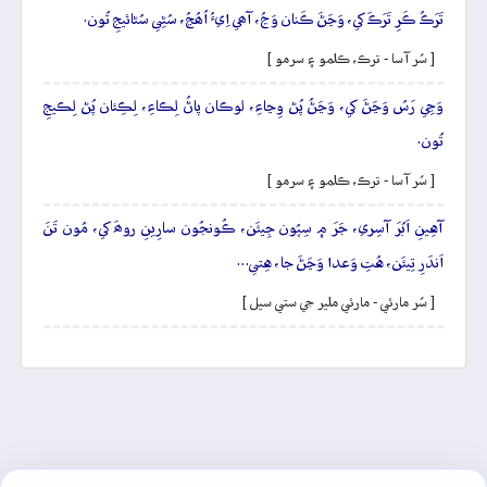
تَرَڪُ ڪَرِ تَرَڪَ کي، وَڃَڻَ ڪَنان وَڃُ، آھي اِيءُ اُھُڃُ، سُڻِي سُڻائيجِ تُون.
[ سُر آسا - ترڪ، ڪلمو ۽ سرمو ]
وَڃِي رَسُ وَڃَڻَ کي، وَڃَڻُ پُڻ وِڃاءِ، لوڪان پاڻُ لِڪاءِ، لِڪِئان پُڻ لِڪيجِ
تُون.
[ سُر آسا - ترڪ، ڪلمو ۽ سرمو ]
آهِينِ اَبُرَ آسِري، جَرَ ۾ سِپُون جِيئَن، ڪُونجُون سارِينِ روھَ کي، مُون تَنَ
اَندَرِ تِيئَن، هُتِ وَعدا وَڃَڻَ جا، هِتي…
[ سُر مارئي - مارئي ملير جي ستي سيل ]