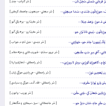
مَرُ قُربانِي شَمسُ سَڄَڻَ تان…
[ سُر کنڀات - چنڊ ]
َ، جوڙِيائُون جَنَتَ ۾، سَندا مينھِيُنِ…
[ سُر سھڻي - مينھون، چاھڪ، کرڪن ]
ُن مَ موڙِ، وَھمَ حِيلا…
[ سُر ڪيڏارو - پرھ پکي آيو ]
ِيائُون ، پَسِي تاءُ تَرارِ جو.
[ سُر ڪيڏارو - پرھ پکي آيو ]
لَئُہ پُنهونءَ ڄامَ جو، جَهلِيُئِي…
[ سُر ديسي - جبل ڏي نہ جواب ]
 ڪانِي، آھي سِرِ سَڀَ ڪَنھِن.
[ سُر بروو سنڌي - صُورت فانِي ۽ مڙه مقام ]
سُڃَ ۾، کاھوڙِي کوڙِينِ، ويتَرِ ٿا ووڙِينِ،…
[ سُر رامڪلي - ڏھاڙي وارتا ]
ہ تُون پَھچين توڙِ،…
[ سُر رامڪلي - جي ڀانيَين جوڳِي ٿِيان ]
 جِيئَن پارو پَوارا ڪَري،…
[ سُر رامڪلي - الله، آدم، جوڳي ۽ سنياسي ]
 جوڙِيائِين جَھانَ کي، چَئِي ڪُن…
[ سُر پورب - وايون ]
دُون ڪَرِ جاءِ، مَتان سَٻَڙَ جو…
[ سُر جاجڪاڻي - سٻڙ، سيڪڙو ۽ مڱڻھار ]