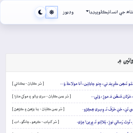
اھ جي انسائيڪلوپيڊيا
وڊيوز
ائين ۾
و تَنھِن ڪَرِيمَ تي، چِٽو چايائِين، اَنا مولاڪَ وَ…
[ سُر ڪلياڻ - يڪتائي ]
َرَڻان مُنھُن مَ موڙِ، وَٽِي…
[ سُر يمن ڪلياڻ - سري پيالو ۽ موکي متارا ]
ِي تَنِ، جَنِ حَرَفُ نَہ وِسِري ھِڪِڙو.
[ سُر يمن ڪلياڻ - پنا پڙهڻ ۽ ڪڙهڻ ]
ُ رَساڻي توڙِ، پَلاڻِئو تَہ پِرِينءَ مِڙي.
[ سُر کنڀات - ڪرھو، چانگو، اٺ ]