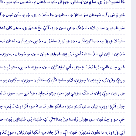
جَا نِشانِيءَ نُورَ جِي، سا پِرِينءَ پيشانِي، جوڙِيَلُ ڪو نَہ جَھانَ ۾، سَندُسِ ڪو ثانِي، قَ
مَٿي پُرِسَ پاڳَ، سُونھَنِ سِرَ ساھَڙَ جا، ڪانهِين جا ڪُلابَ جِي، چَريو ڪَنِ ٿِيُون چاڳ
سُورِھَہ مرِين سوڀَ لاءِ، تَہ جَنگِ جامي سين جوڙِ، آرَڻِ تيغَ عِشقَ جِي، تَنھِن کان مُنھ
ڪَربَلا جي پِڙَ ۾، خِيما کوڙِيائُون، جهيڙو يَزِيدَ سامُهُون، جُنبِي جوڙِيائُون، مُنھُن نَہ موڙ
جَڏھِن ساٿِيَنِ ٿي سَڏَ ڪِئا، ٻُڌَئِي نَہ ٻُوڙِي، ھَمراھِي ھوتَنِ سين، تو جُودان نَہ جوڙِي، پَ
فانِي مِيان فانِي، دُنِيا دَمُ نَہ ھِڪِڙو، لَٽي لوڙُه کَڙَنِ سين، جوڙِيندا جانِي، ڪوڏَرِ ۽
ويراڳِي وارَنِ کي، ڇَوِيھِينءَ ڇوڙِينِ، لايو خاڪِ لِڱَنِ کي، جَٽائُون جوڙِينِ، سِڱِيُون نِيو 
جَي ڀانيَين جوڳِي ٿِيان، تَہ سَڱَ ميڙيئي ٽوڙِ، جَنِ ڄَڻِئو نَہ ڄاپِئا، جِيءُ تَنِي سين جوڙِ، تَ
جِيئَن اُتَرِڙا اوتِينِ، تِيئَن سامِي گهَڻو سَنِرا، سانگو ڪَنِ نَہ ساھَ جو، اُتَرَ اوٽَ نَہ ڏِينِ،
جَنِ جو وارثُ تُون، سي ڪِيئَن رَھَندا نيڻَ نِماڻا، آگي اَڀُ خَلقِئا، ڀَلِي خَلقِئائِين ڀُون،
اُٿِي وَرَ اوناءِ، دانھُون دَمبُورَنِ جُون، اَڳِئان اُنَڙَ ڄامَ جي، لَنگها تُون لِيلاءِ، جوڙِ تَن