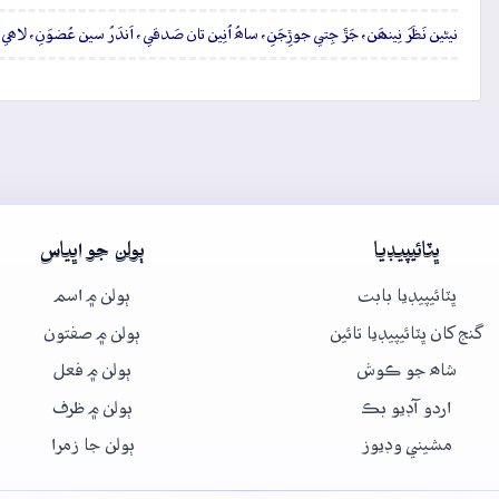
نيڻين نَظَرَ نِينھَن، جَڙَ جِتي جوڙِجَنِ، ساھُ اُنِين تان صَدقي، اَندَرُ سين عُضوَنِ، لاھي ت
ڀٽائيپيڊيا
ٻولن جو اڀياس
ڀٽائيپيڊيا بابت
ٻولن ۾ اسم
گنج کان ڀٽائيپيڊيا تائين
ٻولن ۾ صفتون
شاھ جو ڪوش
ٻولن ۾ فعل
اردو آڊيو بڪ
ٻولن ۾ ظرف
مشيني وڊيوز
ٻولن جا زمرا