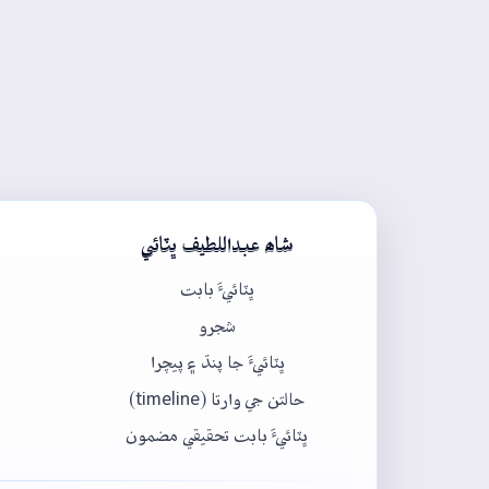
شاھ عبداللطيف ڀٽائي
ڀٽائيءَ بابت
شجرو
ڀٽائيءَ جا پنڌ ۽ پيچرا
حالتن جي وارتا (timeline)
ڀٽائيءَ بابت تحقيقي مضمون