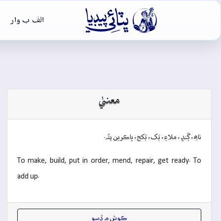

الف ب وار
معنيٰ
ٺاھِ، ڳَنڍِ، ملاءِ، ٻَک، ٻَکج، ڀاڪرين پئُہ.
To make, build, put in order, mend, repair, get ready. To
add up.
ڪوش ۾ ڏِسو