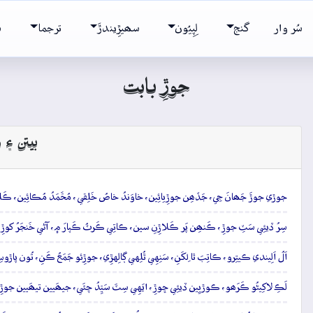
سُر وار
گنج
لِپِيُون
سھيڙِيندڙَ
ترجما
ش
جوڙِ بابت
بيتن ۽ و
جوڙي جوڙَ جَھانَ جِي، جَڏھِن جوڙِيائِين، خاوَندُ خاصُ خَلِقي، مُحَّمَدُ مُڪائِين، ڪَلمُ
سِرُ ڏيئِي سَٽِ جوڙِ، ڪَنھِن پَر ڪَلاڙِنِ سين، ڪاتِي ڪَرٽُ ڪَپارَ ۾، آڻي خَنجَرُ کوڙِ، م
اَلُ اَلِيندي ڪيتِرو، ڪاتِبَ ٿا لِکَنِ، سَنِهِي ٿُلِهي ڳالِهڙِي، جوڙِئو جَمَعُ ڪَنِ، تُون پاڙوس
لَڪِ لاکِيڻُو ڪَرَھو، ڪوڙيِين ڏيئِي ڇوڙِ، ايَهِي سِٽَ سَيِّدُ چئَي، جيھَيين تيھَيين جوڙِ، تُرت