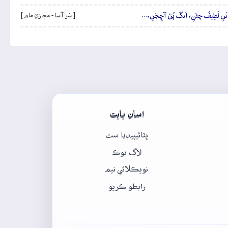
َنِ لَطِيفُ چئَي، اَنگَ پُڻ آڇِجَنِ،…
[ سُر آسا - مجازي مام ]
اسان بابت
ڀٽائيپيڊيا سٿ
لاگ بوڪ
نويڪلائي نيم
رابطو ڪريو