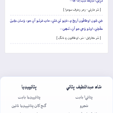
ڌَرِينِ، تَبارَڪ تَبَتِ اِذا جا…
[ سُر مارئي - زمر زخرف سومرا ]
جَنِ جُون اوطاقُون اَريجَ ۾، مَڻِيو تَنِ مَٿَنِ، ماٺِ مَرتَبو اُنِ جو، وَسان ڪِينَ
ڪُڇَنِ، اوڏو وَڃي جو اُنِ، تَنھِن…
[ سُر ڪارايل - سَر، اوطاقون ۽ نانگ ]
شاھ عبداللطيف ڀٽائي
ڀٽائيپيڊيا
ڀٽائيءَ بابت
ڀٽائيپيڊيا بابت
شجرو
گنج کان ڀٽائيپيڊيا تائين