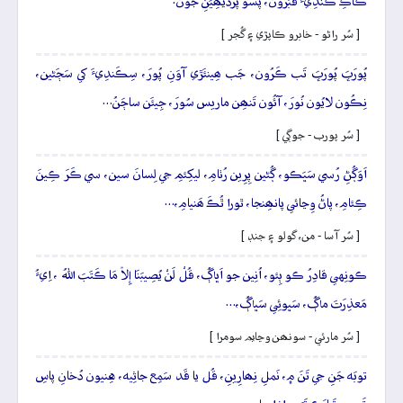
ڪاڪِ ڪَنڌِيءَ قَبَرُون، پَسو پَرَڏيھِيَنِ جُون.
[ سُر راڻو - خابرو ڪاپڙي ۽ گُجر ]
پُورَڀَ پُورَڀَ تَب ڪَرُون، جَب ھِينئَڙي آوَنِ پُورَ، سِڪَندِيءَ کي سَڄَڻين،
نِڪُون لايُون نُورَ، آئُون تَنھِن ماريس سُورَ، جِيئَن ساڄَنُ…
[ سُر پورب - جوڳي ]
اَوَڳُڻِ رُسي سَڀَڪو، ڳُڻين پِرِين رُٺامِ، ليکِئمِ جي لِسانَ سين، سي ڪَرَ ڪِينَ
ڪِئامِ، پاڻُ وِڃائي پانھِنجا، ٿورا ٿُڪَ ھَنيامِ،…
[ سُر آسا - من، گولو ۽ جنڊ ]
ڪونِهي قادِرُ ڪو ٻِئو، اُنِين جو اَڀاڳُ، قُلْ لَنْ يُصِيبَنَا إِلاّ مَا ڪَتَبَ اللهُ ، اِيءُ
مَعذِرَتَ ماڳُ، سَڀوئِي سَڀاڳُ،…
[ سُر مارئي - سونھن وڃايم سومرا ]
توبَه جَنِ جي تَنَ ۾، نَملِ نِھارِينِ، قُل يا قَد سَمِع جاثِيه، هِنيون دُخانِ پاسِ