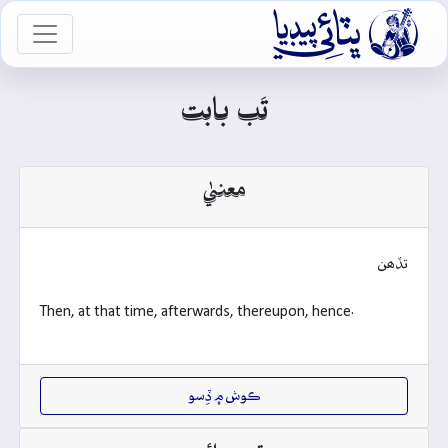

vigation
تَب بابت
معنيٰ
تڏھن
Then, at that time, afterwards, thereupon, hence.
ڪوش ۾ ڏِسو