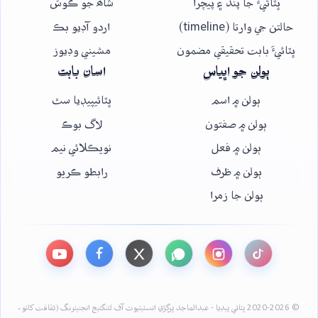
ڀٽائيءَ جا پنڌ ۽ پيچرا
شاھ جو ڪوش
حالتن جي وارتا (timeline)
اردو آڊيو بڪ
ڀٽائيءَ بابت تحقيقي مضمون
مشيني وڊيوز
ٻولن جو اڀياس
اسان بابت
ٻولن ۾ اسم
ڀٽائيپيڊيا سٿ
ٻولن ۾ صفتون
لاگ بوڪ
ٻولن ۾ فعل
نويڪلائي نيم
ٻولن ۾ ظرف
رابطو ڪريو
ٻولن جا زمرا
© 2020-2026 ڀٽائي پيڊيا - عبدالماجد ڀرڳڙي انسٽيٽيوٽ آف لئنگئيج انجنيئرنگ (ثقافت کاتو،