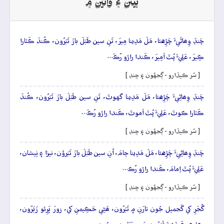
بيتن ۽ وائين ۾
چَنڊَ وِھاڻَيءَ چَڙِهئا، مَلَ مَدِينا مِيرَ، تَنِ سين طَبَلَ بازَ تَبَرُون، ڪُندَ ڪَٽارا
ڪِيرَ، عَلِيءَ پُٽَ اَمِيرَ، ڪَندا راڙو رُڪَ…
[ سُر ڪيڏارو - ڳجهُون ۽ چنڊ ]
چَنڊَ وِھاڻِيءَ چَڙِهئا، مَلَ مَدِينا گهوٽَ، تَنِ سين طَبَلَ بازَ تَبَرُون، ڪُندَ
ڪَٽارا ڪوٽَ، عَلِيءَ پُٽَ اَموٽَ، ڪَندا راڙو رُڪَ…
[ سُر ڪيڏارو - ڳجهُون ۽ چنڊ ]
چَنڊَ وِھاڻِيءَ چَڙِهئا، مَلَ مَدِينا ڄامَ، اُنِ سين طَبَلَ بازَ تَبَروُن، نيزا ۽ نِيشان،
عَلِيءَ پُٽَ اِمامَ، ڪَندا راڙو رُڪ…
[ سُر ڪيڏارو - ڳجهُون ۽ چنڊ ]
گُجَرِ کي گَجميل جُون تارَنِ ۾ تَبَرُون، ھَڻِي حَڪِيمنِ کي، زورَ ڀَرِئو زَبَرُون،