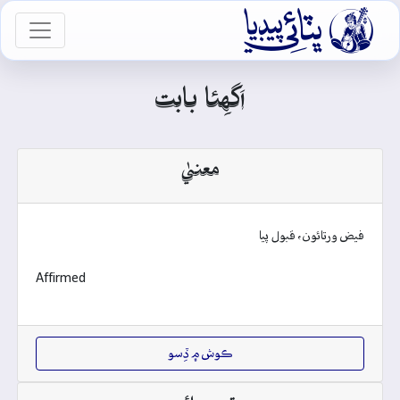

vigation
اَگهِئا بابت
معنيٰ
فيض ورتائون، قبول پيا
Affirmed
ڪوش ۾ ڏِسو