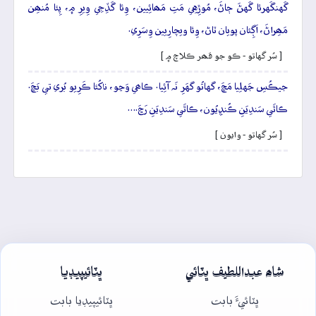
گَهنگَهرئا گَهڻَ ڄاڻَ، مُوڙِهِي مَتِ مَھائِيين، وِئا گَڏِجِي وِيرِ ۾، پِئا مُنھِن
مَھِراڻَ، اَڳِئان پويان ٽاڻ، وِئا ويچارِيين وِسَرِي.
[ سُر گهاتو - ڪو جو قھر ڪلاچ ۾ ]
جيڪُسِ جَهلِيا مَڇَ، گهاتُو گهَرِ نَہ آئِيا. ڪاھي وَڃو، ناکُئا ڪَرِيو بُري تي بَڇَ.
ڪاٿَي سَندِيَنِ ڪُنڍِيُون، ڪاٿَي سَندِيَنِ رَڇَ.…
[ سُر گهاتو - وايون ]
شاھ عبداللطيف ڀٽائي
ڀٽائيپيڊيا
ڀٽائيءَ بابت
ڀٽائيپيڊيا بابت