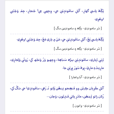
پَڳَھَ پاسي گهارِ، آيَلِ سامُونڊِيَنِ جي، وِجِهي جِيءُ جَنجارِ، جِمَ وَڃَنَئِي
اوھَرِي.
[ سُر سامونڊي - پڳھ ۽ سامونڊين سڱ ]
پَڳَھَ پاسي پَچُ، آيَلِ سامُونڊِيَنِ جي، مَنَ ۾ ٻاري مَچُ، جِمَ وَڃَنَئِي اوھَرِي.
[ سُر سامونڊي - پڳھ ۽ سامونڊين سڱ ]
ڏِٺِي ڏِياري، سامُونڊِيَنِ سِڙَه سَنباھِئا، وِجِهيو وَرُ وَنجَهہ کي، رَوئَي وَڻِجارِي،
مارِيندَءِ مارِيۡ، پِرھَ سُورَ پِرِيَنِ جا.
[ سُر سامونڊي - آيا وڻجارا ]
آيَلِ ڪَرِيان ڪِيئَن وو مُنھِنجو نِينھُن پَلِئو نَہ رَھي، سامُونڊِيءَ جي سَڱَ کي،
رُئان راتو ڏِينھَن، مادَرِ پائي مُنڊِيُون، وَڃان…
[ سُر سامونڊي - وايون ]