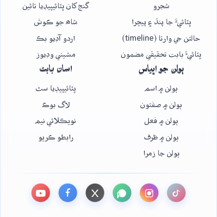
شجرو
گنج کان ڀٽائيپيڊيا تائين
ڀٽائيءَ جا پنڌ ۽ پيچرا
شاھ جو ڪوش
حالتن جي وارتا (timeline)
اردو آڊيو بڪ
ڀٽائيءَ بابت تحقيقي مضمون
مشيني وڊيوز
ٻولن جو اڀياس
اسان بابت
ٻولن ۾ اسم
ڀٽائيپيڊيا سٿ
ٻولن ۾ صفتون
لاگ بوڪ
ٻولن ۾ فعل
نويڪلائي نيم
ٻولن ۾ ظرف
رابطو ڪريو
ٻولن جا زمرا