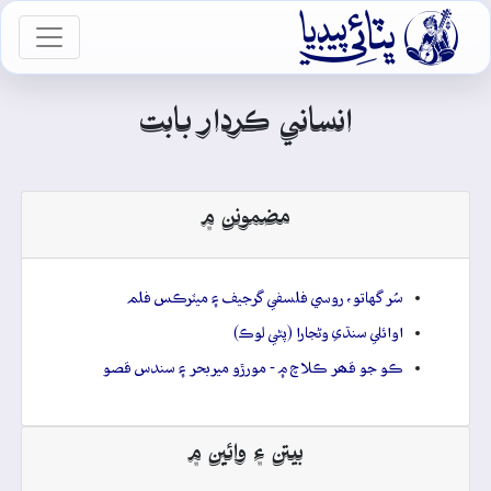

vigation
انساني ڪردار بابت
مضمونن ۾
سُر گهاتو، روسي فلسفي گرجيف ۽ ميٽرڪس فلم
اوائلي سنڌي وڻجارا (پڻي لوڪ)
ڪو جو قھر ڪلاچ ۾ - مورڙو ميربحر ۽ سندس قصو
بيتن ۽ وائين ۾