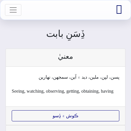

vigation
ڏِسَنِ بابت
معنيٰ
پسن، لڀن، ملين، ديد ۾ آين، سمجهن، نھارين
Seeing, watching, observing, getting, obtaining, having
ڪوش ۾ ڏِسو