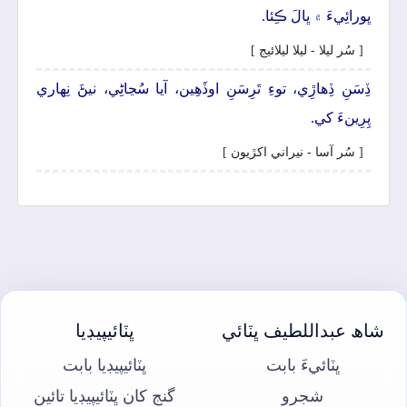
ڀورائِيءَ ۾ ڀالَ ڪِئا.
[ سُر ليلا - ليلا ليلائيج ]
ڏِسَنِ ڏِھاڙِي، توءِ تَرِسَنِ اوڏَھِين، آيا سُڃاڻِي، نيڻَ نِھاري
پِرِينءَ کي.
[ سُر آسا - نيراني اکڙيون ]
شاھ عبداللطيف ڀٽائي
ڀٽائيپيڊيا
ڀٽائيءَ بابت
ڀٽائيپيڊيا بابت
شجرو
گنج کان ڀٽائيپيڊيا تائين