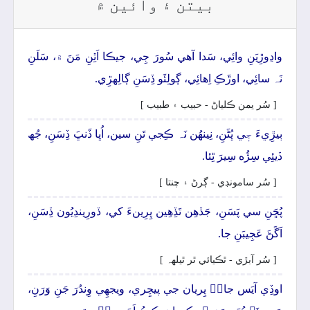
بيتن ۽ وائين ۾
واڍوڙِيَنِ وائِي، سَدا آھي سُورَ جِي، جيڪا اَٿِنِ مَنَ ۾، سَلَنِ
نَہ سائِي، اوڙَڪِ اِھائِي، ڳولِئَو ڏِسَنِ ڳالِهڙِي.
[ سُر يمن ڪلياڻ - حبيب ۽ طبيب ]
ٻيڙِيءَ جٖي ڀُڻَنِ، نِينھُن نَہ ڪِجي تَنِ سين، اُڀا ڏَنڀَ ڏِسَنِ، جُھ
ڏيئِي سِڙُه سِيرَ ٿِئا.
[ سُر سامونڊي - ڳرڻ ۽ چنتا ]
پُڇَنِ سي پَسَنِ، جَڏھِن تَڏِھِين پِرِينءَ کي، ڏورِيندِيُون ڏِسَنِ،
اَڱَڻَ عَجِيبَنِ جا.
[ سُر آبڙي - ٿڪيائي ٿر ٿيلهہ ]
اوڏِي آيَس جانۡ پِريان جي پيچِري، ويجهِي وِندُرَ جَنِ وَرَنِ،