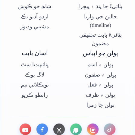
ڀٽائيءَ جا پنڌ ۽ پيچرا
شاھ جو ڪوش
حالتن جي وارتا
اردو آڊيو بڪ
(timeline)
مشيني وڊيوز
ڀٽائيءَ بابت تحقيقي
مضمون
ٻولن جو اڀياس
اسان بابت
ٻولن ۾ اسم
ڀٽائيپيڊيا سٿ
ٻولن ۾ صفتون
لاگ بوڪ
ٻولن ۾ فعل
نويڪلائي نيم
ٻولن ۾ ظرف
رابطو ڪريو
ٻولن جا زمرا