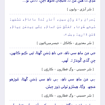
مَدِي نَہ ھُيَنِ مَنَ ۾، ڪيچان ڪوھُ اَچَنِ، جٖي تو…
[ سُر آبڙي - وايون ]
ٻَھران واھَ وِڙَنِ سين، اَندَرِ مُنڌَ ماتامُ، سَسُئِيءَ
سُوٽي ڪَڍِئا، تَعَلُقَ سَڀَ تَمامُ، نِئُسِ نِينھَن نِيامُ،
ڏِسَنِ ڏارِيءَ ويسَ ۾.
[ سُر معذوري - ڪاڪل ۽ جيسرميرياڻيون ]
جي مَنَ ماھِ سي ناھَ، جي ناھِ ڏِسَنِ گَهڻا، تَنِي ڪِبو ڪانهن،
جِنِ گَڏي گُوندَرُ نَہ لَھي.
[ سُر حسيني - وڳ قطارون ۽ ڪاروُن ]
جٖي مَنَ ماھِ سي ناھِ، جٖي ناھِ سي ڏِسَنِ گَهڻا، مُوڙھو
مَنجِهہ وَڳا، ھِينئَڙو نَولي ڍَورَ جِيئَن.
[ سُر حسيني - وڳ قطارون ۽ ڪاروُن ]