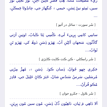
ريءَ مَصلِحَتَ مَڱڻا، ھِتِ قَصرِ ڪِينَ اَچَنِ، نُورَ تَجَلِي نُورَ
سين، نَمِئو نيڻَ پَسَنِ، خيمي ۾ کَنگهارَ جي، چانڊُوڻا چَمڪَنِ،
…
[ سُر سورٺ - سائل در آئيو ]
سامِي کامِي پِرِينءَ لَيءِ، ڪُسِي ٿِئا ڪَبابُ، اوتِينِ اَرَتي
گاڏُئُون، مَنجهان اَکِيُنِ آبُ، تِھَڙو ڏِسَنِ ڏوھُ کي، تِھَڙو تَنِ
ثَوابُ،…
[ سُر رامڪلي - ڪن ڪٽ ڪاپٽ ڪاپڙي ]
جَکِري جِھو جُوانُ، ڏِسان ڪونَہ ڏِسَنِ ۾، مُھڙُ مِڙَنِي
مُرسَلين، سَرسُ سَندُسِ شانُ، خَبَرَ ڪاڻِ خَلِيلَ جي، قادِرَ
مُڪو قُرآنُ،…
[ سُر بلاول - جکرو جوان ]
اَلا ڏاھِي مَ ٿِيان، ڏاھِيُون ڏُکَ ڏِسَنِ، مُون سين مُون پِرِيَنِ،