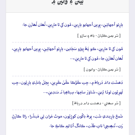
بيتن ۽ وائين ۾
ٻارِئو اُجهائِينِ، پِرِين اُجهايو ٻارِينِ، مُون کي ٿا مارِينِ، لُھان لُھارَنِ جا.
[ سُر يمن ڪلياڻ - باھ ۽ ساڙو ]
مُون کي ٿا مارِينِ، ڪو پَھُ پِيَڙو سَڄَڻين، ٻارِئو اُجهائِينِ، پِرِين اُجهايو ٻارِينِ،
لُھان لُھارَنِ جا، مُون کي ٿا مارِينِ،…
[ سُر يمن ڪلياڻ - وايون ]
دَھشَتَ دامَ دَرياھَ ۾، جِتِ ڪَڙَڪا ڪُنَ ڪَرِينِ، ٻِڇَلَ ٻانڌِي ٻارِيُون، جِتِ
لَهرِيُون لوڏا ڏِينِ، شَناوَرَ سامِها، سِيڻاھِيا نَہ سَنڊينِ،…
[ سُر سھڻي - دھشت دام درياھَ ]
شَمعَ ٻارِيندي شَبَ، پِرھَ باکُون کوڙِيُون، موٽُ مَران ٿِي مَينڌَرا، راڻا ڪارَڻِ
رَبَ، تُنھِنجِيءَ تاتِ طَلَبَ، ڪانگَ اُڏايَمِ ڪاڪِ جا.