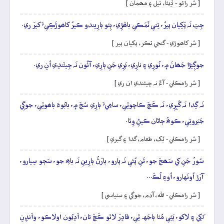
[ سُر راڻو - ڏِيئا، تيل ۽ مھمان ]
جِتِ نَہ پَکِيان پيرُ، تِتي ٽَمَڪي باھَڙِي، ٻِئو ٻارِيندو ڪيرُ کاھوڙَڪِيءَ کيرَ ري.
[ سُر کاھوڙي - گنجي ٽڪر، پکيان پير ]
جوڳِيَڙا جَھانَ ۾، نُورِي ۽ نارِي، ٻَرِي جَنِ ٻارِي، آئُون نَہ جِيئَندِي اُنِ ري.
[ سُر رامڪلي - آءٌ نہ جِيئندي ان ري ]
نَہ گِدا نَہ گَبِرِي، نَہ ڪَڇَ ڪاڇوٽِي، سامِيءَ ٻارِي سُڃَ ۾، بابُوءَ باھوٽِي، جوڳِي
جَبَروتِي، ڪوھُ ڄاڻان ڪيڻِ وِئا.
[ سُر رامڪلي - بُک، طعام، گدا ۽ گبري ]
سُورُ جَنِ کي سَھجَ جو، تَنِ پُڻي نَہ پارو، ٻارَڻُ ٻارِينِ نَہ باھِ جو، سَڄو سِيارو،
آرَڙ اُونَهارو، اُوءِ لُڪَ…
[ سُر رامڪلي - الله، آدم، جوڳي ۽ سنياسي ]
لَکِي ۽ لاکو، ٻَئِي مُئا ٻاجَهہ ٿِي، قادِرَ لاٿو ڪَڇَ تان، اَدِيُون اولاڪو، واَنڍِنِ