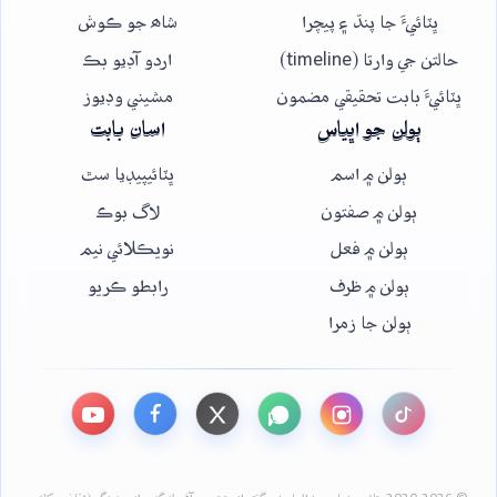
ڀٽائيءَ جا پنڌ ۽ پيچرا
شاھ جو ڪوش
حالتن جي وارتا (timeline)
اردو آڊيو بڪ
ڀٽائيءَ بابت تحقيقي مضمون
مشيني وڊيوز
ٻولن جو اڀياس
اسان بابت
ٻولن ۾ اسم
ڀٽائيپيڊيا سٿ
ٻولن ۾ صفتون
لاگ بوڪ
ٻولن ۾ فعل
نويڪلائي نيم
ٻولن ۾ ظرف
رابطو ڪريو
ٻولن جا زمرا