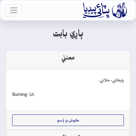

vigation
ٻارِي بابت
معنيٰ
ڀڙڪائِي، جلائِي.
Burning. Lit.
ڪوش ۾ ڏِسو