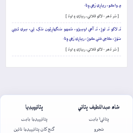
۾ واڪو، ريٻارِي رَھِي وِئا.
[ سُر ڏھر - لاکو ڦلاڻي، ريٻاڙي ۽ اوڏ ]
نَہ لاکو نَہ لوڙِ، نَہ آھي اوسِيڙو، سُمهو سَنگهارِيُون سُکِ ٿِي، سِري ڏيئِي
سَوَڙِ، ڪاڇي مَٿي ڪوڙِ، ريٻارِي رَھِي وِئا.
[ سُر ڏھر - لاکو ڦلاڻي، ريٻاڙي ۽ اوڏ ]
شاھ عبداللطيف ڀٽائي
ڀٽائيپيڊيا
ڀٽائيءَ بابت
ڀٽائيپيڊيا بابت
شجرو
گنج کان ڀٽائيپيڊيا تائين