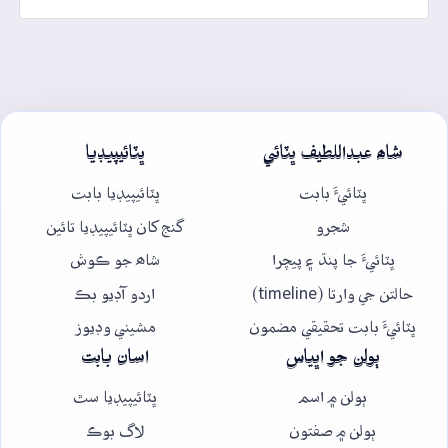
شاھ عبداللطيف ڀٽائي
ڀٽائيپيڊيا
ڀٽائيءَ بابت
ڀٽائيپيڊيا بابت
شجرو
گنج کان ڀٽائيپيڊيا تائين
ڀٽائيءَ جا پنڌ ۽ پيچرا
شاھ جو ڪوش
حالتن جي وارتا (timeline)
اردو آڊيو بڪ
ڀٽائيءَ بابت تحقيقي مضمون
مشيني وڊيوز
ٻولن جو اڀياس
اسان بابت
ٻولن ۾ اسم
ڀٽائيپيڊيا سٿ
ٻولن ۾ صفتون
لاگ بوڪ