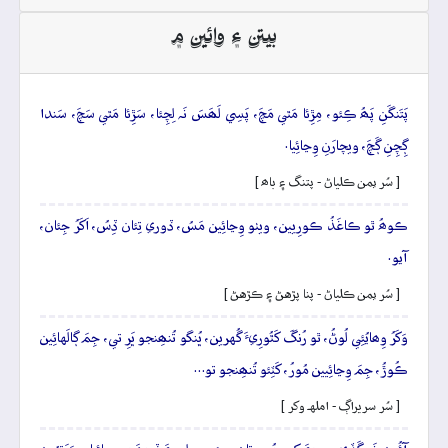
بيتن ۽ وائين ۾
پَتَنگَنِ پَھُ ڪِئو، مِڙِئا مَٿي مَچَ، پَسِي لَھَسَ نَہ لِچِئا، سَڙِئا مَٿي سَچَ، سَندا
ڳِچِنِ ڳَچَ، ويچارَنِ وِڃائِيا.
[ سُر يمن ڪلياڻ - پتنگ ۽ باھ ]
ڪوھُ ٿو ڪاغَذُ ڪورِيين، ويٺو وِڃائِين مَسُ، ڏوري تِئان ڏِسُ، اَکَرُ جِئان،
آيو.
[ سُر يمن ڪلياڻ - پنا پڙهڻ ۽ ڪڙهڻ ]
وَکَرُ وِھايُئِي لُوڻُ، ٿو رُنگَ کَٿُورِيءَ گُهرين، ڀُنگو تُنھِنجو ڀَرِ تي، جِمَ ڳالَهائِين
ڪُوڙُ، جِمَ وِڃائِيين مُورُ، کَٽِئو تُنھِنجو تو…
[ سُر سريراڳ - املهہ وکر ]