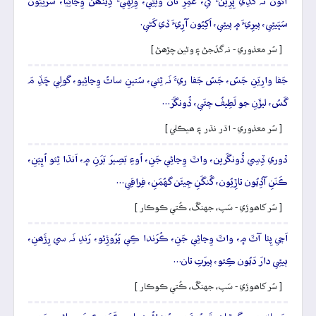
آئُون نَہ گَڏِي پِرِينءَ کي، عُمِرِ تان ويئِي، وِلِهِيءَ ڏِينھَن وِڃائِيا، سَرَتِيُون
سَڀَيئِي، پيرِيءَ ۾ پيئِي، اَکِيُون آرِيءَ ڏي کَڻي.
[ سُر معذوري - نہ گڏجڻ ۽ وڻين چڙهڻ ]
جَفا وارِيَنِ جَسُ، جَسُ جَفا ريءَ نَہ ٿِئي، سُتينِ ساٿُ وِڃائِيو، گولِي ڇَڏِ مَ
گَسُ، ليڙَنِ جو لَطِيفُ چئَي، ڏُونگَرَ…
[ سُر معذوري - اڌر نڌر ۽ ھيڪلي ]
ڏوري ڏِسِي ڏُونگَرين، واٽَ وِڃائِي جَنِ، اُوءِ بَصِيرَ بَرَنِ ۾، اَنڌا ٿِئو اُڀِيَنِ،
ڪَنَنِ آڏِيُون تاڙِيُون، گُنگَنِ جِيئَن گهُمَنِ، فِراقِي…
[ سُر کاھوڙي - سَپ، جهنگُ، ڪُتي ڪوڪار ]
اَچي پِئا آٽَ ۾، واٽَ وِڃائِي جَنِ، ڪُرَندا ڪِي پَرُوڙِئو، رَندِ نَہ سي رِڙَھنِ،
ٻيئِي دارَ دَيُون ڪِئو، پيرَتِ تان…
[ سُر کاھوڙي - سَپ، جهنگُ، ڪُتي ڪوڪار ]