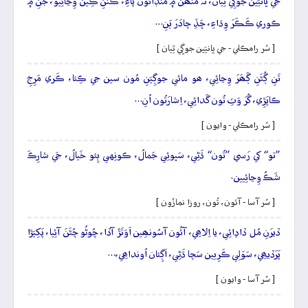
جَي ڀانيَين جوڳِي ٿِيان، تَہ مُنھَن ۾ مُنڊائُون پاءِ، ڪَنَنِ ڪِينَ وِڃائِيو، جَنِ ۾
ڪوري ڪَڪَرَ وِڌاءِ، ڇَڏِ چادَرَ ٻَنِ…
[ سُر رامڪلي - جي ڀانيَين جوڳِي ٿِيان ]
تَنِ ڳُڻَنِ ڳَھَرَ وِڃائِي، ھو مائي جوڳِيَنِ مُون سين جي ڪِئا، ڪَري مَرِجِ
ڪاپَڙِي، گُرَ وَٽِ تُون گَدائِي، اِشارَتُون اُنِ…
[ سُر رامڪلي - وايون ]
”تو“ کي رَسي ”تُون“ ڌَڻِي، سَڀوئِي جَمالُ، ڪونِهي ٻِئو خَيالُ، جَي شارِڪَ
شَڪُ وِڃائِيين.
[ سُر آسا - آئون، تُون، روزا نمازُون ]
ڏيرَنِ مُل ڏاڍائِي، يا اِلاھِي، آئُون آسُونھِين اَوَتَڙَ آڏا، چُوڻُو چُڻَنَ آئِيا، پَکِيَڙا
پَرَڏيھِي، سَوَلِي ڪَرِيين سَچا ڌَڻِي، اَڳِئان اُونداھِي،…
[ سُر آسا - وايون ]