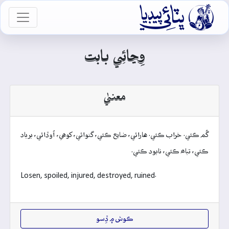

vigation
وِڃائِي بابت
معنيٰ
گُم ڪئي. خراب ڪئي. هارائي، ضايع ڪئي، گنوائي، کوهي، اُوڏائي، برباد
ڪئي، تباھ ڪئي، نابود ڪئي.
Losen, spoiled, injured, destroyed, ruined.
ڪوش ۾ ڏِسو