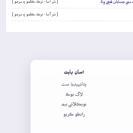
، سي حِسابان ھَڄِي وِئا.
[ سُر آسا - ترڪ، ڪلمو ۽ سرمو ]
[ سُر آسا - ترڪ، ڪلمو ۽ سرمو ]
اسان بابت
ڀٽائيپيڊيا سٿ
لاگ بوڪ
نويڪلائي نيم
رابطو ڪريو