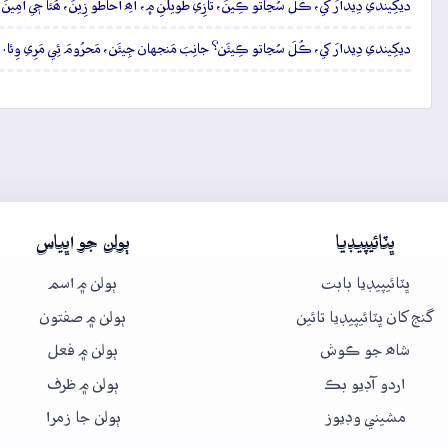
ديکِيندي دِيدارَ کي، ڪُلَ سُڃاتو ڪِينَ، تازِي طَويلَنِ ۾، آھِ اَحاطو زِينَ، ھُئا جٖي اَمِينَ
ديکِيندي دِيدارَ کي، ڪُلَ سُڃاتو ڪِيئَن؟ جانِبَ مَنجهان جِيئَن، مَحرُومَ ئِي مَرِي وِئا.
ڀٽائيپيڊيا
ٻولن جو اڀياس
ڀٽائيپيڊيا بابت
ٻولن ۾ اسم
گنج کان ڀٽائيپيڊيا تائين
ٻولن ۾ صفتون
شاھ جو ڪوش
ٻولن ۾ فعل
اردو آڊيو بڪ
ٻولن ۾ ظرف
مشيني وڊيوز
ٻولن جا زمرا