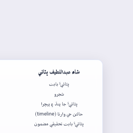
شاھ عبداللطيف ڀٽائي
ڀٽائيءَ بابت
شجرو
ڀٽائيءَ جا پنڌ ۽ پيچرا
حالتن جي وارتا (timeline)
ڀٽائيءَ بابت تحقيقي مضمون