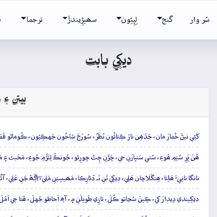
سُر وار
گنج
لِپِيُون
سھيڙِيندڙَ
ترجما
ش
ديکِي بابت
بيتن ۽ و
کَڻِي نيڻَ خُمارَ مان، جَڏھِن نازَ ڪِئائُون نَظَرُ، سُورَجَ شاخُون جَهڪِيُون، ڪُوماڻو قَمَر
ھُنَ ڀَرِ سُيَمِ ھُوءِ، سُتي سَنڀارَنِ جي، چَڙَنِ چِتُ چورِئو، جُونڪُ ٿِئَڙُمِ جُوءِ، مَحَبتَ ۽ م
نانگا نانِيءَ ھَلِئا، ھِنگَلاچان ھَلِي، ديکِي تَنِ نَہ دُئارِڪا، مَھيسِيَنِ مَلِي، آڳَھُ جَنِ عَلِي، آئ
ديکِيندي دِيدارَ کي، ڪِينَ سُڃاتو ڪُلَ، تازِي طَويلَنِ ۾، آھِ اَحاطو جُهلَ، ھُئا جٖي اَمُل