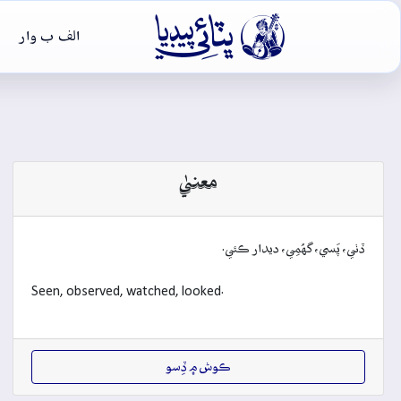

الف ب وار
معنيٰ
ڏٺي، پَسي، گهُمِي، ديدار ڪئي.
Seen, observed, watched, looked.
ڪوش ۾ ڏِسو