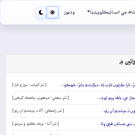
اھ جي انسائيڪلوپيڊيا
وڊيوز
ائين ۾
ُ، تارا ڪَتِيُون تائِبَ ٿِئا، ديکِيندي دِلبَرُ، جَهڪو…
[ سُر کنڀات - نيڻ ۽ تارا ]
َجازَ جي، باللہ پييَمِ بُوءِ،…
[ سُر سھڻي - مينھون، چاھڪ، کرڪن ]
ُون نَہ جِيئَندِي اُنِ ري.
[ سُر رامڪلي - آءٌ نہ جِيئندي ان ري ]
َ، سي حِسابان ھَڄِي وِئا.
[ سُر آسا - ترڪ، ڪلمو ۽ سرمو ]