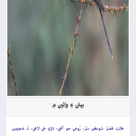
بيتن ۽ وائين ۾
طالِبُ قَصَرُ سُونھَن سَرُ، رُومِي جو آھي، تاڙيِ جَي لاھي، تَہ مَنجِهين