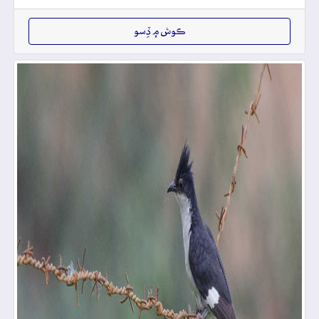
ڪوش ۾ ڏِسو