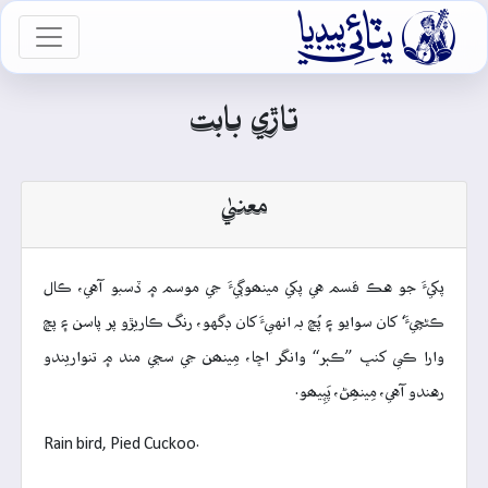

vigation
تاڙي بابت
معنيٰ
پکيءَ جو هڪ قسم هي پکي مينھوڳيءَ جي موسم ۾ ڏسبو آهي، ڪال
ڪڻڇيءَ‘ کان سوايو ۽ پُڇ بہ انهيءَ کان ڊگهو، رنگ ڪاريڙو پر پاسن ۽ پڇ
وارا ڪي کنڀ ”ڪٻر“ وانگر اڇا، مِينھن جي سڄي مند ۾ تنواريندو
رهندو آهي، مِينھِڻ، پَپِيھو.
Rain bird, Pied Cuckoo.