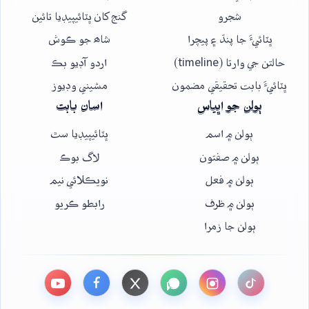
شجرو
گنج کان ڀٽائيپيڊيا تائين
ڀٽائيءَ جا پنڌ ۽ پيچرا
شاھ جو ڪوش
حالتن جي وارتا (timeline)
اردو آڊيو بڪ
ڀٽائيءَ بابت تحقيقي مضمون
مشيني وڊيوز
ٻولن جو اڀياس
اسان بابت
ٻولن ۾ اسم
ڀٽائيپيڊيا سٿ
ٻولن ۾ صفتون
لاگ بوڪ
ٻولن ۾ فعل
نويڪلائي نيم
ٻولن ۾ ظرف
رابطو ڪريو
ٻولن جا زمرا