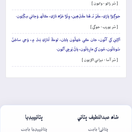
[ سُر راڻو - وايون ]
جوڳِيَڙا پاڙي، ڪَرَ نَہ ھُئا ڪَڏِھِين، وِئَڙا مَڙَه تاڙي، ڪالَهہ وَڄائي سِڱِيُون.
[ سُر پورب - جوڳي ]
اَکِيُنِ کي آئُون، جان ڪي جَهلُون پايان، لوڪُ لَتاڙي نِنڊَ ۾، وَڃي ساجَنُ
سُوٺائُون، مُون کي مارِيائُون، پاڻَ پَرچِي آيُون.
[ سُر آسا - نيراني اکڙيون ]
شاھ عبداللطيف ڀٽائي
ڀٽائيپيڊيا
ڀٽائيءَ بابت
ڀٽائيپيڊيا بابت