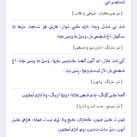
مُشاھِدو ٿِئي.
[ سُر يمن ڪلياڻ - صوفي ۽ طالب ]
مُندَ ٿِي مَنڊَلَ وِڄِئا، تاڙي ڪَئِي تَنوارَ، ھارِيُنِ ھَرَ سَنباھِيا، سَرَھا ٿِئا
سَنگهارَ، اَڄُ مُنھِنجي يارَ، وَسَڻَ جا ويسَ ڪِئا.
[ سُر سارنگ - بادل نيڻ ۽ مينھن ]
آئِي مُندَ مَلارَ، اي آئُون کُھِنبا ڪَندِيَسِ ڪَپِڙا، وَسَڻَ جا ويسَ ڪِئا، اَڄُ
مُنھِنجي يارَ، لارَ لَئِيندي وَڇَڙا، ڀِنَسِ ڀَنڀا…
[ سُر سارنگ - وايون ]
گَجئا ڪِينَ گَڙَنگَ، ٻَڌي مُنھِن پَلاڻِئا، اوٺِيَڙا اَڙٻِنگَ، وِئا لَتاڙي لَڪِيُون.
[ سُر ديسي - جت، اُٺ ۽ ڌاريا ]
مُون تَہ ڪِينَ چَيونِ، ڪُڄاڙئان ڪيچِ وِئا، پُرِي پَٻَ نَہ جَهلِئا، ھاڙِھي ڪِينَ
اُتونِ، سَٻَرُ ساٿُ سَندونِ، وِئو لَتاڙي لَڪِيُون.