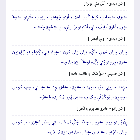
[ سُر ديسي - اڱڻ مٿي اوپرا ]
ڪيڙي ڪيچايَنِ، گورا گَسِ ھَلايا، لَڙئو چَڙِهئو چوٽِيين، ڪَرِئو ڪوھَ
ڪِرنِ، لَتاڙي لَطِيفُ چئَي، لَنگهِئو بَرُ بوتَنِ، تَنِ ڪِھَڙِي چُڪَ…
[ سُر ديسي - اوٺي اُٻھرا ]
جِيئَن جِيئَن جَهلي جَڳُ، تِيئَن تِيئَن مُون تاڪِيدُ ٿِئي، ڳَھِلو ٿو ڳالِهيُون
ڪَري، وِرسِئو ڀُڻي وَڳُ، لوڪُ لَتاڙي نِنڊَ ۾…
[ سُر حسيني - سؤُ سُک ۽ طالب، تات ]
چَڙِهئا چاريئِي يارَ، سوڍا شِڪارِي، ڪاھي وِئا ڪاڪِ تي، جِتِ مُومَلَ
موچارِي، بابُو گَڏِئُنِ بيکَ ۾، جَنھِن ڏِسِ ڏيکارِي، فِڪرَ…
[ سُر راڻو - خابرو ڪاپڙي ۽ گُجر ]
رِڻُ پَسِئو روڇا ڪَرِيين، چانگا چَڱي نَہ اِيئَن، تاڻِي نِيندَءِ تَڪِڙو، مَيا مُومَلَ
سِيئَن، تَڏِھِين ڪَندين ڪِيئَن، جَڏھِن تاڙي ڏيندَءِ…