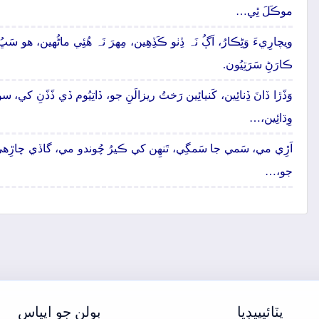
موڪَلَ ٿِي…
ويچارِيءَ وَڻِڪارُ، اَڳُ نَہ ڏِٺو ڪَڏِھِين، مِھرَ نَہ ھُئِي ماڻُهين، ھو سَڀ
ڪارَڻِ سَرَتِيُون.
وَڏَڙا ڏانَ ڏِنائِين، کَنيائِين رَختُ ريزالَنِ جو، ڏاتِيُوم ڏي ڏَڏَنِ کي، سون
وِڌائِين،…
اَڙِي مي، سَمي جا سَمگِي، تَنھِن کي ڪيرُ چُوندو مي، گاڏي چاڙِھي گَن
جو،…
ڀٽائيپيڊيا
ٻولن جو اڀياس