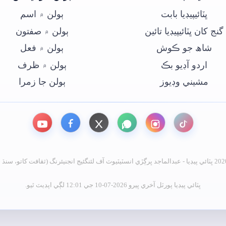
ڀٽائيپيڊيا بابت
ٻولن ۾ اسم
گنج کان ڀٽائيپيڊيا تائين
ٻولن ۾ صفتون
شاھ جو ڪوش
ٻولن ۾ فعل
اردو آڊيو بڪ
ٻولن ۾ ظرف
مشيني وڊيوز
ٻولن جا زمرا
ڀٽائي پيڊيا پورٽل آخري ڀيرو 2026-07-10 جي 12:01 لڳي اپڊيٽ ٿيو.