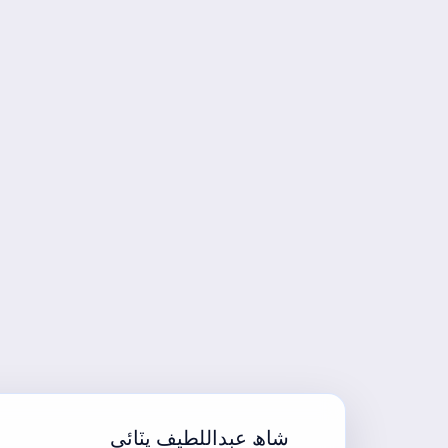
شاھ عبداللطيف ڀٽائي