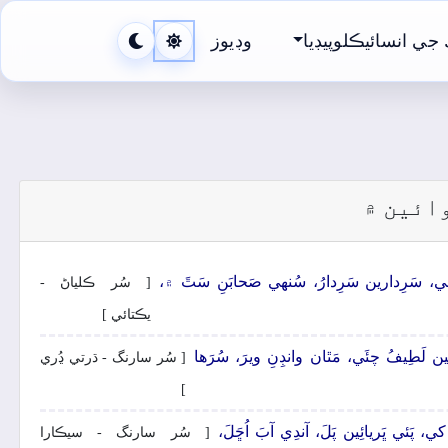
جي انسائيڪلوپيڊيا
وڊيوز
ائين ۾
ي، سَرِدارين سَرِدارُ، سُنھي صَحابَنِ سَٿَ ۾،
[ سُر ڪلياڻ -
يڪتائي ]
ائِين لَطِيفُ چئَي، مَٿان وانڊِنِ ويرَ، سُرَھا
[ سُر سارنگ - ڌرتي ڍُري
]
، پَئي ڀَريائِين پَلَ، آندِي آبَ اُڇَلَ،
[ سُر سارنگ - سيڪارا