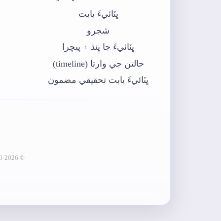
ڀٽائيءَ بابت
شجرو
ڀٽائيءَ جا پنڌ ۽ پيچرا
حالتن جي وارتا (timeline)
ڀٽائيءَ بابت تحقيقي مضمون
© 2020-2026 ڀٽائي پيڊيا - عبدالماجد ڀرڳڙي انسٽيٽيوٽ آف لئنگئيج انجنيئرنگ (ثقافت کاتو، سنڌ حڪومت)