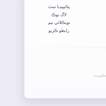
ڀٽائيپيڊيا سٿ
لاگ بوڪ
نويڪلائي نيم
رابطو ڪريو