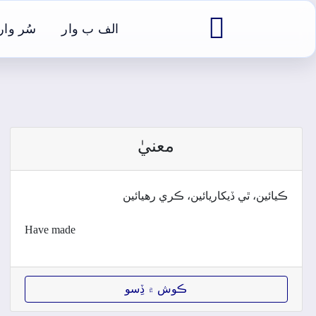

الف ب وار
سُر وار
معنيٰ
ڪيائين، ٿي ڏيکاريائين، ڪري رھيائين
Have made
ڪوش ۾ ڏِسو