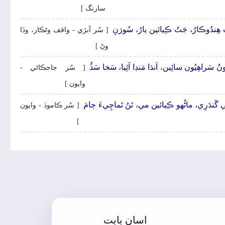
سارنگ ]
ُ ھِندُوڪارُ، جَتُ ڪِيائين يارُ، سُورَنِ
[ سُر آبڙي - واقف وڻڪار، وڏا
وڻ ]
ُ سَراھِيُون سائِين، اَنڌا مَنڊا آئِيا، سَخا سَڏُ
[ سُر جاجڪاڻي -
وايون ]
دَرِي، ماڻُهو ڪِيائين مي، تَنُ تَماچِيءَ ڄامَ
[ سُر ڪاموڏ - وايون
]
اسان بابت