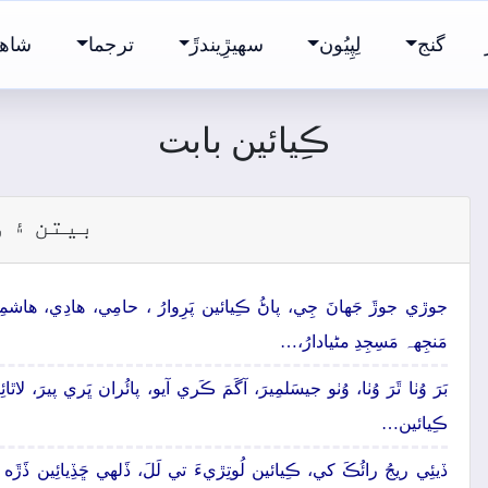
گنج
لِپِيُون
سھيڙِيندڙَ
ترجما
شاھ 
ڪِيائين بابت
بيتن ۽ و
جوڙي جوڙَ جَھانَ جِي، پاڻُ ڪِيائين پَرِوارُ ، حامِي، ھادِي، ھاشمِ
مَنجِهہ مَسِجِدِ مڻيادارُ،…
بَرَ وُٺا ٿَرَ وُٺا، وُٺو جيسَلمِيرَ، آگَمَ ڪَري آيو، پائُران ڀَري پيرَ، لاٿ
ڪِيائين…
ڏيئِي ريجُ رائُڪَ کي، ڪِيائين لُوتِڙيءَ تي لَلَ، ڏَلهي ڇَڏِيائِين ڏَڙَه کي