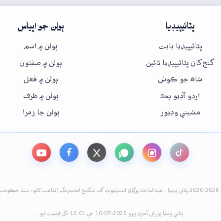
ڀٽائيپيڊيا
ٻولن جو اڀياس
ڀٽائيپيڊيا بابت
ٻولن ۾ اسم
گنج کان ڀٽائيپيڊيا تائين
ٻولن ۾ صفتون
شاھ جو ڪوش
ٻولن ۾ فعل
اردو آڊيو بڪ
ٻولن ۾ ظرف
مشيني وڊيوز
ٻولن جا زمرا
نيئرنگ (ثقافت کاتو، سنڌ حڪومت)
ڀٽائي پيڊيا پورٽل آخري ڀيرو 2026-07-10 جي 12:01 لڳي اپڊيٽ ٿيو.