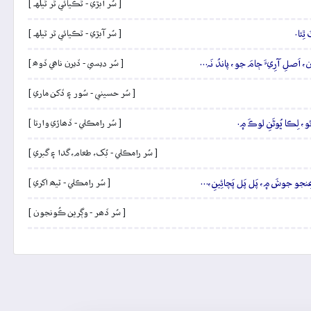
[ سُر آبڙي - ٿڪيائي ٿر ٿيلهہ ]
ِئا.
[ سُر آبڙي - ٿڪيائي ٿر ٿيلهہ ]
ون، اَصلِ آرِيءَ ڄامَ جو، پاندُ نَہ…
[ سُر ديسي - ڏيرن ناھي ڏوھ ]
[ سُر حسيني - سُور ۽ ڏکن ماري ]
ئو، لِڪا ڀُوڻَنِ لوڪَ ۾.
[ سُر رامڪلي - ڏھاڙي وارتا ]
[ سُر رامڪلي - بُک، طعام، گدا ۽ گبري ]
پَنھِنجو جوشَ ۾، پَل پَل پَچائِينِ،…
[ سُر رامڪلي - ٽيھ اکري ]
[ سُر ڏھر - وڳرين ڪُونجون ]