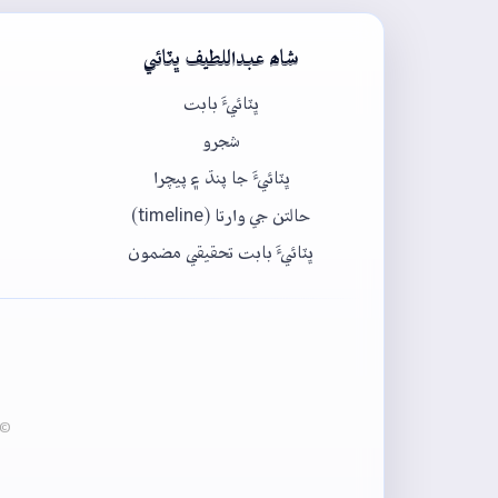
شاھ عبداللطيف ڀٽائي
ڀٽائيءَ بابت
شجرو
ڀٽائيءَ جا پنڌ ۽ پيچرا
حالتن جي وارتا (timeline)
ڀٽائيءَ بابت تحقيقي مضمون
© 2020-2026 ڀٽائي پيڊيا - عبدالماجد ڀرڳڙي انسٽيٽيوٽ آف لئنگئيج انج