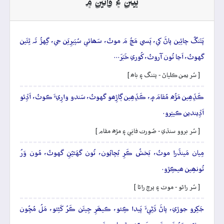
بيتن ۽ وائين ۾
پَتَنگُ چائِين پاڻَ کي، پَسي مَچُ مَ موٽُ، سَھائي سُپَيرِيَن جي، گِهڙُ تَہ ٿِئَين
گهوٽُ، اَڃا تُون آروٽُ، کُوري خَبَرَ…
[ سُر يمن ڪلياڻ - پتنگ ۽ باھ ]
ڪَڏِھِين مَڙُه مُقامَ ۾، ڪَڏِھِين ڳاڙِھو گهوٽُ، سَندو وارِيءَ ڪوٽُ، اَڏِئو
اَڏِيندين ڪيتِرو.
[ سُر بروو سنڌي - صُورت فانِي ۽ مڙه مقام ]
مِيان مَينڌَرا موٽُ، بَخشُ ڪَرِ بُڇايُون، تُون گهَڻيُنِ گهوٽُ، مُون وَرُ
تُونھِين ھيڪِڙو.
[ سُر راڻو - موٽ ۽ پرچ راڻا ]
جَکِرو جوڙي، پاڻَ ڌَڻِيءَ پَيدا ڪِئو، ڪيھَرِ جِيئَن ڪَرُ کَڻِئو، مَلُ مُڇُون