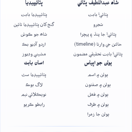
شاھ عبداللطيف ڀٽائي
ڀٽائيپيڊيا
ڀٽائيءَ بابت
ڀٽائيپيڊيا بابت
شجرو
گنج کان ڀٽائيپيڊيا تائين
ڀٽائيءَ جا پنڌ ۽ پيچرا
شاھ جو ڪوش
حالتن جي وارتا (timeline)
اردو آڊيو بڪ
ڀٽائيءَ بابت تحقيقي مضمون
مشيني وڊيوز
ٻولن جو اڀياس
اسان بابت
ٻولن ۾ اسم
ڀٽائيپيڊيا سٿ
ٻولن ۾ صفتون
لاگ بوڪ
ٻولن ۾ فعل
نويڪلائي نيم
ٻولن ۾ ظرف
رابطو ڪريو
ٻولن جا زمرا