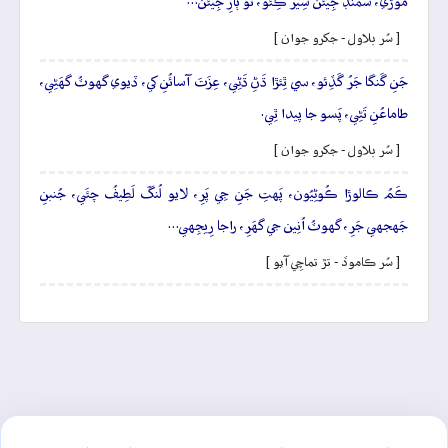
موڙي، سَمُنڊَ جِيئَن سِيرَ ڪِئو، ٿو ٻارِ جِيئَن…
[ سُر بلاول - جکرو جوان ]
جَنِ گَنگا جَرُ گَڏِئو، سي ٿِئڙا ڌَڻِ ڌَڻِي، عِزَتَ آسائُنِ کي، ڏيوي گهوٽُ گهَڻِي،
طاماعُنِ تَڻِي، پَسو جا پيدا ٿِي.
[ سُر بلاول - جکرو جوان ]
ڪَمُ ڪالوڙا ڪُوڻِيُون، پَهتِ جَنِ جِي پَرِ، لايو لُنگَ لَطِيفُ چئَي، جُنبنِ
جَهجهي جَرِ، گهوٽُ اُنِين جي گهَرِ، راجا رِيجِهي…
[ سُر ڪاموڏ - تڙ تماچِي آيو ]