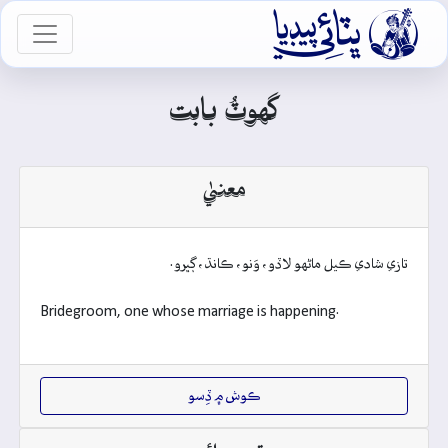

vigation
گهوٽُ بابت
معنيٰ
تازي شادي ڪيل ماڻهو لاڏو، وَنو، ڪانڌ، ڳڀرو.
Bridegroom, one whose marriage is happening.
ڪوش ۾ ڏِسو