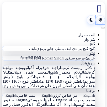

Toggle navigation
الف ب وار
سُر وار
گنج
گنج
گنج پي ڊي ايف
بمبئي ڇاپو پي.ڊي.ايف
لِپِيُون
عربڪ-پرسو سنڌي
Roman Sindhi
देवनागिरी सिंधी
سھيڙِيندڙَ
ڊاڪٽر ارنيسٽ ٽرمپ
تاراچند شوقيرام آڏواڻي
ھوتچند مولچند
گربخشاڻي
غلام محمد شاھواڻي
محمد عثمان ڏيپلائي
ڪلياڻ
بولچند آڏواڻي
علامہ آءِ. آءِ. قاضي
ڊاڪٽر بلوچ (برٽش
ميوزيم)
ڊاڪٽر بلوچ (1269-1270 ھ)
ڊاڪٽر بلوچ (1165-1207
ھ)
عثمان علي انصاري
ٻانهون خان شيخ
ڊاڪٽر نبي بخش بلوچ
ترجما
English - امر فياض ٻُرڙو
English - ايلسا قاضي
English -
محمد يعقوب آغا
English - امينا خميساڻي
English - فيض
محمد کوسو
English - آغا سليم
اَلْعَرَبِيَّةُ - الدکتور فضل رحیم