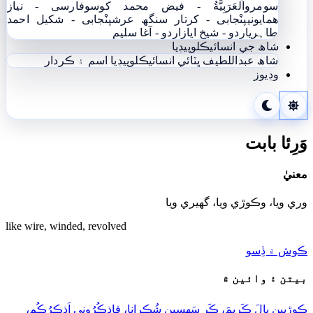
سومرو
اَلْعَرَبِيَّةُ - فيض محمد کوسو
فارسی - نياز
ھمايوني
پنْجابی - کرتار سنگھ عرش
پنْجابی - شکیل احمد
طاہری
اردو - شيخ اياز
اردو - آغا سليم
شاھ جي انسائيڪلوپيڊيا
شاھ عبداللطيف ڀٽائي انسائيڪلوپيڊيا
اسم ۽ ڪردار
وڊيوز
وَرِئا بابت
معنيٰ
وري ويا، وڪوڙي ويا، گهيري ويا
like wire, winded, revolved
ڪوش ۾ ڏِسو
بيتن ۽ وائين ۾
ڪوڙيِين ڀالَ ڪَرِيمَ، ڪَرِ سَھِسين شُڪرانا، فاذڪُرُونِي اَذڪرُڪُم،