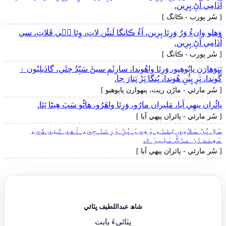
اُڏامِي آڻِ پِرِين.
[ سُر پورب - ڪانگ ]
وَھلو وانءُ وَرُ وَرِئا پِرِين، آءُ ڪانگا لَنئُن لاتِ، وِئا جٖي قَلاتِ، سي
اُڏامِي آڻِ پِرِين.
[ سُر پورب - ڪانگ ]
پَنوَھارَنِ پاٻُوھِيو، وَرِئا واھُوندا، سارِئَمِ سيڻَ سَيِّدُ چئَي، گاڏيلِيُون ۽
گُوندا، ڀَرِ ڀِٽُنِ ھُوندا، ڀُنگا ڀَڙَ ڀَتارَ جا.
[ سُر مارئي - مارُن ريت، پنھوارن پاٻوھيو ]
پائُران پيھِي آيا، مَلِيران مارُو، وَرِئا واهَرُو، هاڻُو سَڀَ هِيڻا ٿِئا.
[ سُر مارئي - پائران پيھي آيا ]
سَڏِ پُڻ سَلامِي ٿِئا، وَهِيءَ پُڻِ وَرِئا جٖي، آهي تَنِي کي،
مَھِندان ماڳُ مَلِيرَ ۾.
[ سُر مارئي - پائران پيھي آيا ]
شاھ عبداللطيف ڀٽائي
ڀٽائيءَ بابت