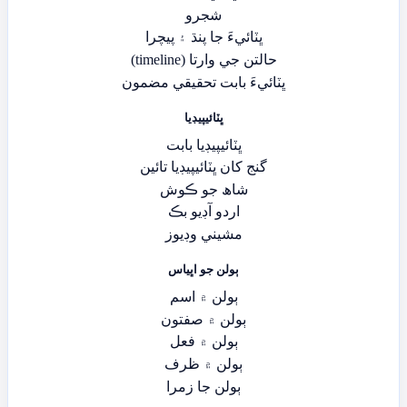
شجرو
ڀٽائيءَ جا پنڌ ۽ پيچرا
حالتن جي وارتا (timeline)
ڀٽائيءَ بابت تحقيقي مضمون
ڀٽائيپيڊيا
ڀٽائيپيڊيا بابت
گنج کان ڀٽائيپيڊيا تائين
شاھ جو ڪوش
اردو آڊيو بڪ
مشيني وڊيوز
ٻولن جو اڀياس
ٻولن ۾ اسم
ٻولن ۾ صفتون
ٻولن ۾ فعل
ٻولن ۾ ظرف
ٻولن جا زمرا