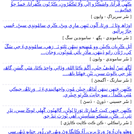
ڪَھي قُرآنا، واشڪُرُو الِي وَلا تَڪفُرُونِ، ڪَڍُ تُون ڪُفراَنا، حَمدُ چؤُ
حَڪِيمَ…
[ سُر سريراڳ - وايون ]
اوڙاھِ وِئا نَہ وَرِئا، آئُون تَنھِن مارِي ويڻَ، ڪَري سامُونڊِي سيڻَ، جُسي
جارُ پِرائِيو.
[ سُر سامونڊي - پڳھ ۽ سامونڊين سڱ ]
آيَلِ ڪَرِيان ڪِيئَن وو مُنھِنجو نِينھُن پَلِئو نَہ رَھي، سامُونڊِيءَ جي سَڱَ
کي، رُئان راتو ڏِينھَن، مادَرِ پائي مُنڊِيُون، وَڃان…
[ سُر سامونڊي - وايون ]
لَڳَھَ پَسُ لَطِيفُ چئَي، آگَمَ ڪِئا اللهَ، وَڏائِي واحِدَ ڪِئا، مَٿي گَسَنِ گاھَ،
پَلُرَ جي پالوٽَ سين، پَٽَنِ جَهلِئا پاھَ،…
[ سُر سارنگ - آگمجڻ ]
ڪَنھِن جَنھِن نِينھَن لَڌاھُ، جِيئَن مُون واجهائِينديءَ نَہ وَرِئاھُ، جيڪِي
مُئِي ڪَنداہُ، سو جانِبَ ڪَرِئو جِيئَري.
[ سُر حسيني - ڏورِڻ ۽ ڏسڻ ]
ڪَنھِن جَنھِن کيپَ خُمارِئا، ڀَوَرِئا ڀُوڻَنِ، ڳالِهيُون ڳَھِلي لوڪَ سين، پَڌَرِ
پَئِي نَہ ڪَنِ، سَنڪو سَناسِيَنِ، آھي پُورَڀَ پَنڌَ جو.
[ سُر رامڪلي - ڪن ڪٽ ڪاپٽ ڪاپڙي ]
وَھِلو وانءُ وَرُ وَرِئا پِرِين، آءُ ڪانگا وَڻِ ويھُ، جَنِ ڏُورِ چِتايو ڏيھُ، سي