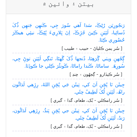
بيتن ۽ وائين ۾
رَنجُورِيَن رُڻِڪَ، سَدا آھي سُورَ جِي، ڪَنھِن جَنھِن ڏُکَ
ڏَسائِيا، لَٿِيَنِ ڪِينَ جُڙِڪَ، اِنَ ڀَلارِيءَ ڀُڻِڪَ، نيئِي ھيڪَرَ
حُضُورِي ڪِئا.
[ سُر يمن ڪلياڻ - حبيب ۽ طبيب ]
ڳِجُهنِ ويٺي ڳَرَھِئا، ڏَنجها ڏُکَ گَهڻا، تَنگِي لَٿِيَنِ توڻِ جِي،
سُورِھَہ ساماڻا، ڪَندا راماڻا، ڪَونئُرَ ڪِلي جا ڪوڏِئا.
[ سُر ڪيڏارو - ڳجهُون ۽ چنڊ ]
جِيئَن ٿا پُڇَنِ اَنَ کي، تِيئَن جَي پُڇَنِ اللهُ، رِڙِھي لَڌائُون
راھُ، لَٿِيَنِ لُکَ لَطِيفُ چئَي.
[ سُر رامڪلي - بُک، طعام، گدا ۽ گبري ]
جِيئَن ٿا پُڇَنِ اَنَ کي، تِيئَن جي پُڇَنِ پَنڌُ، رِڙھِي لَڌائُون،
رَندُ، لَٿِيَنِ لُکَ لَطِيفُ چئَي.
[ سُر رامڪلي - بُک، طعام، گدا ۽ گبري ]