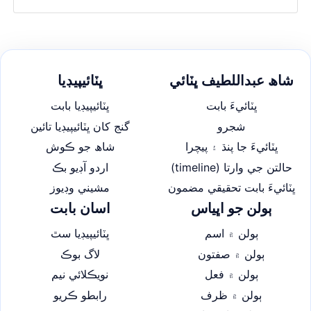
شاھ عبداللطيف ڀٽائي
ڀٽائيپيڊيا
ڀٽائيءَ بابت
ڀٽائيپيڊيا بابت
شجرو
گنج کان ڀٽائيپيڊيا تائين
ڀٽائيءَ جا پنڌ ۽ پيچرا
شاھ جو ڪوش
حالتن جي وارتا (timeline)
اردو آڊيو بڪ
ڀٽائيءَ بابت تحقيقي مضمون
مشيني وڊيوز
ٻولن جو اڀياس
اسان بابت
ٻولن ۾ اسم
ڀٽائيپيڊيا سٿ
ٻولن ۾ صفتون
لاگ بوڪ
ٻولن ۾ فعل
نويڪلائي نيم
ٻولن ۾ ظرف
رابطو ڪريو