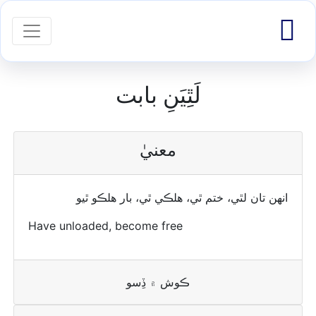

igation
لَٿِيَنِ بابت
معنيٰ
انهن تان لٿي، ختم ٿي، ھلڪي ٿي، بار ھلڪو ٿيو
Have unloaded, become free
ڪوش ۾ ڏِسو