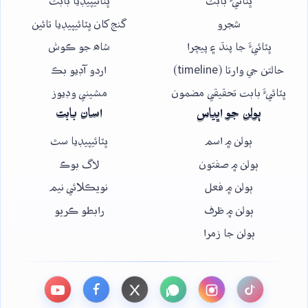
ڀٽائيءَ بابت
ڀٽائيپيڊيا بابت
شجرو
گنج کان ڀٽائيپيڊيا تائين
ڀٽائيءَ جا پنڌ ۽ پيچرا
شاھ جو ڪوش
حالتن جي وارتا (timeline)
اردو آڊيو بڪ
ڀٽائيءَ بابت تحقيقي مضمون
مشيني وڊيوز
ٻولن جو اڀياس
اسان بابت
ٻولن ۾ اسم
ڀٽائيپيڊيا سٿ
ٻولن ۾ صفتون
لاگ بوڪ
ٻولن ۾ فعل
نويڪلائي نيم
ٻولن ۾ ظرف
رابطو ڪريو
ٻولن جا زمرا