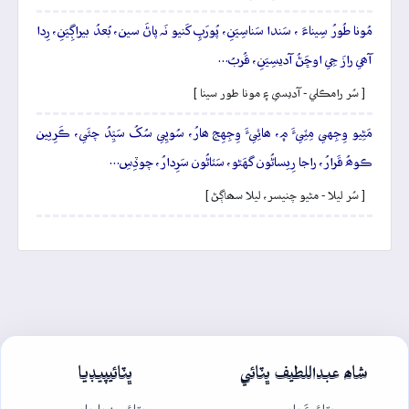
مُونا طُورُ سِيناءَ ، سَندا سَناسِيَنِ، پُورَڀِ کَنيو نَہ پاڻَ سين، بُعدُ بيراڳِيَنِ، رِدا
آھي رازَ جِي اوڇَڻُ آديسِيَنِ، قُربُ…
[ سُر رامڪلي - آديسي ۽ مونا طور سينا ]
مَڻِيو وِجِهي مِٽِيءَ ۾، ھائِيءَ وِجِهِج ھارُ، سُوڀِي سُکُ سَيِّدُ چئَي، ڪَرِيين
ڪوھُ قَرارُ، راجا رِيساڻُون گهَڻو، سَٽاڻُون سَرِدارُ، چوڏِسِ…
[ سُر ليلا - مڻيو چنيسر، ليلا سھاڳڻ ]
شاھ عبداللطيف ڀٽائي
ڀٽائيپيڊيا