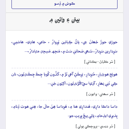
ڪوش ۾ ڏِسو
بيتن ۽ وائين ۾
جوڙي جوڙَ جَھانَ جِي، پاڻُ ڪِيائين پَرِوارُ ، حامِي، ھادِي، ھاشمِي،
سَرِدارين سَرِدارُ، سُنھي صَحابَنِ سَٿَ ۾، مَنجِهہ مَسِجِدِ مڻيادارُ،…
[ سُر ڪلياڻ - يڪتائي ]
ھوئِجِ ھوشِيارِ، خَبَرِدارِ، تِرِڪَڻِ آھي تَڙَ ۾، کَڏُون کُوٻا چِڪَ چِڪَندِيُون، تان
ڪِي نَئِي نِھارِ، آڌِيءَ سي آکُڙَندِيُون، اَکِيُون جَنِ…
[ سُر سھڻي - وايون ]
داسا داڪا دارِي، ھَندارِي ھئا مِ، ھَرِداسا ھِنَ حالَ جا، ھِتي ھوتَ ڏِٺامِ،
پِذيرِي ايذِحامِ، پائِي پيچُ پِرِيتِ جو.
[ سُر ديسي - ٻروچڪي ٻولي ]