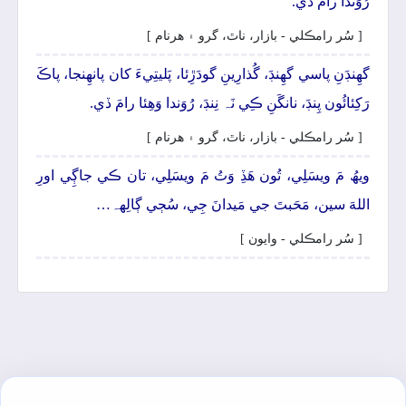
رُوَندا رامَ ڏي.
[ سُر رامڪلي - بازار، ناٿ، گرو ۽ ھرنام ]
گهِنڊَنِ پاسي گهِنڊَ، گُذارِينِ گودَڙِئا، پَليتِيءَ کان پانھِنجا، پاڪَ
رَکِئائُون پِنڊَ، نانگَنِ ڪِي نَہ نِنڊَ، رُوَندا وَھِئا رامَ ڏي.
[ سُر رامڪلي - بازار، ناٿ، گرو ۽ ھرنام ]
ويھُ مَ ويسَلِي، تُون ھَڏِ وَتُ مَ ويسَلِي، تان ڪي جاڳِي اورِ
اللهَ سين، مَحَبتَ جي مَيدانَ جِي، سُڄي ڳالِهہ…
[ سُر رامڪلي - وايون ]