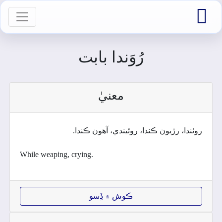

vigation
رُوَندا بابت
معنيٰ
روئندا، رڙيون ڪندا، روئيندي، آھون ڪندا.
While weaping, crying.
ڪوش ۾ ڏِسو