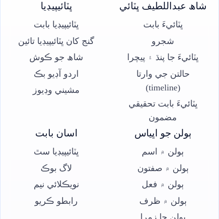
شاھ عبداللطيف ڀٽائي
ڀٽائيپيڊيا
ڀٽائيءَ بابت
ڀٽائيپيڊيا بابت
شجرو
گنج کان ڀٽائيپيڊيا تائين
ڀٽائيءَ جا پنڌ ۽ پيچرا
شاھ جو ڪوش
حالتن جي وارتا
اردو آڊيو بڪ
(timeline)
مشيني وڊيوز
ڀٽائيءَ بابت تحقيقي
مضمون
ٻولن جو اڀياس
اسان بابت
ٻولن ۾ اسم
ڀٽائيپيڊيا سٿ
ٻولن ۾ صفتون
لاگ بوڪ
ٻولن ۾ فعل
نويڪلائي نيم
ٻولن ۾ ظرف
رابطو ڪريو
ٻولن جا زمرا