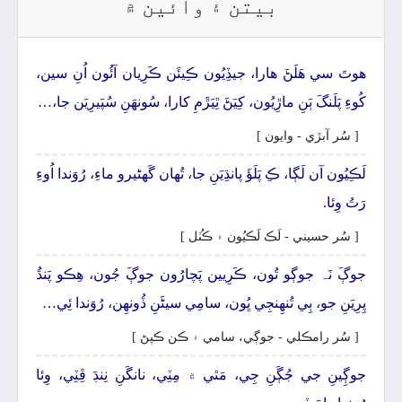
بيتن ۽ وائين ۾
ھوتَ سي ھَلَڻَ ھارا، جيڏِيُون ڪِيئَن ڪَرِيان آئُون اُنِ سين،
کُوءِ پَلَنگَ ٻَنِ ماڙِيُون، کِيَڻَ ٿِيَڙَمِ کارا، سُونھَنِ سُپَيرِيَن جا،…
[ سُر آبڙي - وايون ]
لَڪِيُون آن لَڳا، ڪِ پَلَؤَ پانڌِيَنِ جا، تُھان گَهڻيرو ماءِ، رُوَندا اُوءِ
رَتُ وِئا.
[ سُر حسيني - لَڪ لَڪيُون ۽ ڪُٺل ]
جوڳَ نَہ جوڳو تُون، ڪَرِيين پَچارُون جوڳَ جُون، ھِڪو پَنڌُ
پِرِيَنِ جو، ٻِي تُنھِنجِي ڀُون، سامِي سيڻَنِ ڏُونھِن، رُوَندا ئِي…
[ سُر رامڪلي - جوڳي، سامي ۽ ڪن ڪپڻ ]
جوڳِينِ جي جُڳَنِ جِي، مَٿي ۾ مِٽِي، نانگَنِ نِنڊَ ڦِٽِي، وِئا