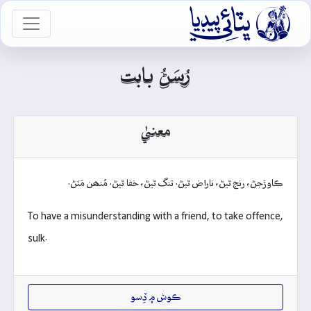

vigation
رُسَڻُ بابت
معنيٰ
ڪاوڙجڻ، رنج ٿيڻ، ناراض ٿيڻ. تنگ ٿيڻ، خفا ٿيڻ. مُنھن مَٽڻ.
To have a misunderstanding with a friend, to take offence,
sulk.
ڪوش ۾ ڏِسو