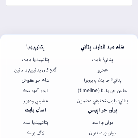
شاھ عبداللطيف ڀٽائي
ڀٽائيپيڊيا
ڀٽائيءَ بابت
ڀٽائيپيڊيا بابت
شجرو
گنج کان ڀٽائيپيڊيا تائين
ڀٽائيءَ جا پنڌ ۽ پيچرا
شاھ جو ڪوش
حالتن جي وارتا (timeline)
اردو آڊيو بڪ
ڀٽائيءَ بابت تحقيقي مضمون
مشيني وڊيوز
ٻولن جو اڀياس
اسان بابت
ٻولن ۾ اسم
ڀٽائيپيڊيا سٿ
ٻولن ۾ صفتون
لاگ بوڪ