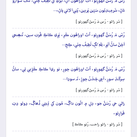
رُسُ مَ رُسَڻُ گهورِئو، اُٺُ اوراھُون آڻِ، ليڙي کي لَطِيفُ چئَي، تَنگُ سَوارو
تاڻِ، شَرمِيندِيُون سَڀَين پَريين، پُٺِيءَ لائي پاڻِ،…
[ سُر راڻو - رُس مَ رُسڻ گهورئو ]
رُسُ مَ رُسَڻُ گهورِئو، اُٺُ اوراھُون ڪَرِ، ڀَرِي ڪاڪِ قُربَ سين، تُنھِنجي
اَچَڻَ ساڻُ اَپَرِ، لِلہِ لَڳِ لَطِيفُ چئَي، ڪِجِ…
[ سُر راڻو - رُس مَ رُسڻ گهورئو ]
رُسُ مَ رُسَڻُ گهورِئو، اُٺُ اوراھُون چورِ، تو ريءَ ڪاڪِ ڪَڙِيي ٿِي، ساڻُ
سِرکَنڊَ سورِ، اَچِي چَندَنُ چوڙِ، تَہ سوڍا…
[ سُر راڻو - رُس مَ رُسڻ گهورئو ]
راڻي جي رُسَڻُ جو، دِلِ ۾ اٿُون داڳُ، مُون کي ڏِيئِي ڏُھاڳُ، ڍولو ڍٽِ
قَرارِئو،
[ سُر راڻو - راڻو راحت، رُٺو ڪاڪ ]