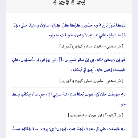
بيتن ۽ وائين ۾
ڌَڌِڪا دَورَ دَرياھَ ۾، جَڏھِن ڪَڙَڪا ڪُنَ ڪِياءِ، ساوَڻَ ۾ سَيِّدُ چئَي، وَڏا
مُلِڪَ مَڻِياءِ، ھاڻي ھيٺاھِينءَ وَھين، جَمِيعَتَ ڪَريو…
[ سُر سھڻي - سانوڻ، سيارو گهڙي ۽ گهوري ]
ھُو پُڻ ڏِينھَن ڏِٺاءِ، ھِي پُڻ سائِرَ سَنبِرين، اَڳَ ٿي ٻوڙِيَئِي ٻَہ ڪَنڌِيُون، ھانِ
جَمِيعَتَ وَھين جاءِ، اَچِيو تَڙِ ڍُڪاءِ،…
[ سُر سھڻي - سانوڻ، سيارو گهڙي ۽ گهوري ]
ناھِ جَمِيعَتَ جانِ کي، ھوتَ پُڄاڻا ھاڻِ، اللهَ سيئِي آڻِ، جَنِ ساءُ چَکايُمِ سِڪَ
جو.
[ سُر آبڙي - آءُ اوراھون، ناھ جميعت ]
ناھِ جَمِيعَتَ جانِ کي، ھوتَ پُڄاڻا ھِتِ، پُنهونءَ جِيءَ پِرتِ، ساءُ چَکايُمِ سِڪَ