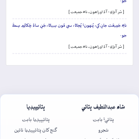
جو.
[ سُر آبڙي - آءُ اوراھون، ناھ جميعت ]
ناھِ جَمِيعَتَ جانِ کي، پُنهونءَ پُڄاڻا، سي مُون سِيباڻا، جَنِ ساءُ چَکايُمِ سِڪَ
جو.
[ سُر آبڙي - آءُ اوراھون، ناھ جميعت ]
شاھ عبداللطيف ڀٽائي
ڀٽائيپيڊيا
ڀٽائيءَ بابت
ڀٽائيپيڊيا بابت
شجرو
گنج کان ڀٽائيپيڊيا تائين