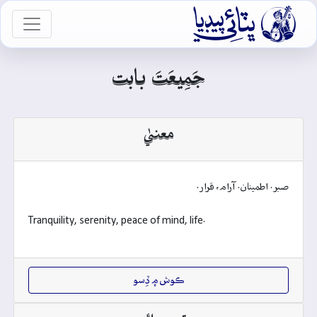

vigation
جَمِيعَتَ بابت
معنيٰ
صبر. اطمينان. آرام، قرار.
Tranquility, serenity, peace of mind, life.
ڪوش ۾ ڏِسو