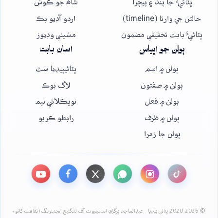
ڀٽائيءَ جا پنڌ ۽ پيچرا
شاھ جو ڪوش
حالتن جي وارتا (timeline)
اردو آڊيو بڪ
ڀٽائيءَ بابت تحقيقي مضمون
مشيني وڊيوز
ٻولن جو اڀياس
اسان بابت
ٻولن ۾ اسم
ڀٽائيپيڊيا سٿ
ٻولن ۾ صفتون
لاگ بوڪ
ٻولن ۾ فعل
نويڪلائي نيم
ٻولن ۾ ظرف
رابطو ڪريو
ٻولن جا زمرا
© 2020-2026 ڀٽائي پيڊيا - عبدالماجد ڀرڳڙي انسٽيٽيوٽ آف لئنگئيج انجنيئرنگ (ثقافت کاتو،