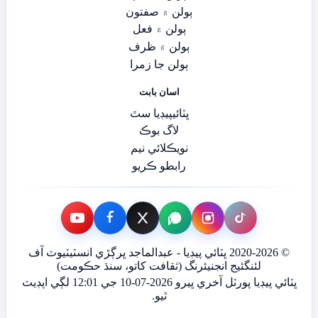
ٻولن ۾ صفتون
ٻولن ۾ فعل
ٻولن ۾ ظرف
ٻولن جا زمرا
اسان بابت
ڀٽائيپيڊيا سٿ
لاگ بوڪ
نويڪلائي نيم
رابطو ڪريو
© 2020-2026 ڀٽائي پيڊيا - عبدالماجد ڀرڳڙي انسٽيٽيوٽ آف
لئنگئيج انجنيئرنگ (ثقافت کاتو، سنڌ حڪومت)
ڀٽائي پيڊيا پورٽل آخري ڀيرو 2026-07-10 جي 12:01 لڳي اپڊيٽ
ٿيو.