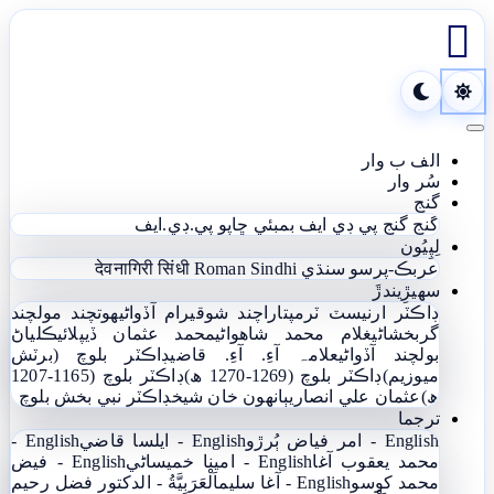

Toggle navigation
الف ب وار
سُر وار
گنج
گنج
گنج پي ڊي ايف
بمبئي ڇاپو پي.ڊي.ايف
لِپِيُون
عربڪ-پرسو سنڌي
Roman Sindhi
देवनागिरी सिंधी
سھيڙِيندڙَ
ڊاڪٽر ارنيسٽ ٽرمپ
تاراچند شوقيرام آڏواڻي
ھوتچند مولچند
گربخشاڻي
غلام محمد شاھواڻي
محمد عثمان ڏيپلائي
ڪلياڻ
بولچند آڏواڻي
علامہ آءِ. آءِ. قاضي
ڊاڪٽر بلوچ (برٽش
ميوزيم)
ڊاڪٽر بلوچ (1269-1270 ھ)
ڊاڪٽر بلوچ (1165-1207
ھ)
عثمان علي انصاري
ٻانهون خان شيخ
ڊاڪٽر نبي بخش بلوچ
ترجما
English - امر فياض ٻُرڙو
English - ايلسا قاضي
English -
محمد يعقوب آغا
English - امينا خميساڻي
English - فيض
محمد کوسو
English - آغا سليم
اَلْعَرَبِيَّةُ - الدکتور فضل رحیم