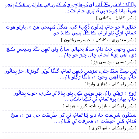
وَحۡدَہٗ لا شَرِيڪَ لَهٗ ، اِيءُ وِھائِجِ وِيءُ، کَٽين جَي ھارائين، ھَنڌُ تُنھِنجو
ھِيءُ، پاڻا چُوندَءِ پِيءُ، ڀَري جامُ جَنَتَ…
[ سُر ڪلياڻ - يڪتائي ]
جَڏائِيءَ جو جامُ، ڏِنائُون ڏُکِيءَ کي، مَنگَلُ مُنھِنجي مَنَ ۾، ٻارِئو ھوتَ
حُمامُ، اَرَڳِ ٿِئو آرامُ، ڪاڪُلُ پَسِي ڪانڌَ جو.
[ سُر معذوري - ڪاڪل ۽ جيسرميرياڻيون ]
ديسِ وِجهي جَتُ دامُ، ساھُ ٻَجهائي ساڻُ وِئو، تَنھِن ڪَڍَ ويندِيَسِ ڪيچَ
ڏي، آھي اِيءُ اَنجامُ، ڇالَ ڇَپَرَ جو ڄامُ،…
[ سُر ديسي - وديسي وَرُ ]
ٿِيَنِ سِڪَ سَيِّدُ چئَي، تيرَھينِ ڏيِنھِن تَمامُ، گَنگا لُوٽِي گودَڙِئا، جَرُ پِيتائُون
جامُ، ويٺا آھِين وِجودَ ۾، نانگا رَکِئو نامُ،…
[ سُر رامڪلي - ڏھاڙي وارتا ]
رُوحَ ۾ رَھِيُنِ رامُ، ٻَھَرِ ٻولِينِ ڪِي ٻِئو، پِيالا پُرِ ڪَري، جوپَ پِيتائُون
جامُ، تِھان پوءِ تَمامُ، تَنِ تَڪِيا تاڪي…
[ سُر رامڪلي - بازار، ناٿ، گرو ۽ ھرنام ]
شينَئُون شَرِيعَتَ جا، تابِعَ ٿِئا تَمامُ، تَنِ کي طَرِيقَتَ جِي مَنَ ۾، ميخَ
مُدامُ، ھَلَنِ حَقِيقَتَ ۾، مَعرِفَتَ تَنِ مُقامُ،…
[ سُر رامڪلي - ٽيھ اکري ]