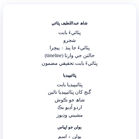
شاھ عبداللطيف ڀٽائي
ڀٽائيءَ بابت
شجرو
ڀٽائيءَ جا پنڌ ۽ پيچرا
حالتن جي وارتا (timeline)
ڀٽائيءَ بابت تحقيقي مضمون
ڀٽائيپيڊيا
ڀٽائيپيڊيا بابت
گنج کان ڀٽائيپيڊيا تائين
شاھ جو ڪوش
اردو آڊيو بڪ
مشيني وڊيوز
ٻولن جو اڀياس
ٻولن ۾ اسم