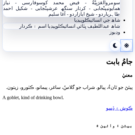
سومرو
اَلْعَرَبِيَّةُ - فيض محمد کوسو
فارسی - نياز
ھمايوني
پنْجابی - کرتار سنگھ عرش
پنْجابی - شکیل احمد
طاہری
اردو - شيخ اياز
اردو - آغا سليم
شاھ جي انسائيڪلوپيڊيا
شاھ عبداللطيف ڀٽائي انسائيڪلوپيڊيا
اسم ۽ ڪردار
وڊيوز
جامُ بابت
معنيٰ
پيئڻ جو ٿانءُ، پيالو. شراب جو گلاسُ، ساغر، پيمانو، ڪٽورو، زيتون.
A goblet, kind of drinking bowl.
ڪوش ۾ ڏِسو
بيتن ۽ وائين ۾