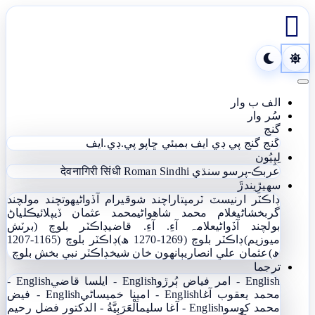

Toggle navigation
الف ب وار
سُر وار
گنج
گنج
گنج پي ڊي ايف
بمبئي ڇاپو پي.ڊي.ايف
لِپِيُون
عربڪ-پرسو سنڌي
Roman Sindhi
देवनागिरी सिंधी
سھيڙِيندڙَ
ڊاڪٽر ارنيسٽ ٽرمپ
تاراچند شوقيرام آڏواڻي
ھوتچند مولچند
گربخشاڻي
غلام محمد شاھواڻي
محمد عثمان ڏيپلائي
ڪلياڻ
بولچند آڏواڻي
علامہ آءِ. آءِ. قاضي
ڊاڪٽر بلوچ (برٽش
ميوزيم)
ڊاڪٽر بلوچ (1269-1270 ھ)
ڊاڪٽر بلوچ (1165-1207
ھ)
عثمان علي انصاري
ٻانهون خان شيخ
ڊاڪٽر نبي بخش بلوچ
ترجما
English - امر فياض ٻُرڙو
English - ايلسا قاضي
English -
محمد يعقوب آغا
English - امينا خميساڻي
English - فيض
محمد کوسو
English - آغا سليم
اَلْعَرَبِيَّةُ - الدکتور فضل رحیم