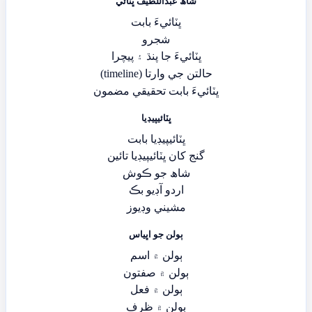
شاھ عبداللطيف ڀٽائي
ڀٽائيءَ بابت
شجرو
ڀٽائيءَ جا پنڌ ۽ پيچرا
حالتن جي وارتا (timeline)
ڀٽائيءَ بابت تحقيقي مضمون
ڀٽائيپيڊيا
ڀٽائيپيڊيا بابت
گنج کان ڀٽائيپيڊيا تائين
شاھ جو ڪوش
اردو آڊيو بڪ
مشيني وڊيوز
ٻولن جو اڀياس
ٻولن ۾ اسم
ٻولن ۾ صفتون
ٻولن ۾ فعل
ٻولن ۾ ظرف