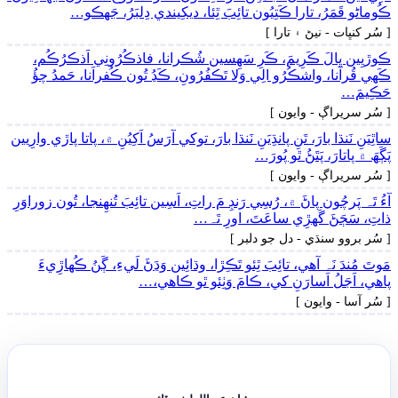
ڪُوماڻو قَمَرُ، تارا ڪَتِيُون تائِبَ ٿِئا، ديکِيندي دِلبَرُ، جَهڪو…
[ سُر کنڀات - نيڻ ۽ تارا ]
ڪوڙيِين ڀالَ ڪَرِيمَ، ڪَرِ سَھِسين شُڪرانا، فاذڪُرُونِي اَذڪرُڪُم،
ڪَھي قُرآنا، واشڪُرُو الِي وَلا تَڪفُرُونِ، ڪَڍُ تُون ڪُفراَنا، حَمدُ چؤُ
حَڪِيمَ…
[ سُر سريراڳ - وايون ]
ساٿِيَنِ نَنڌا بارَ، تَنِ پانڌِيَنِ نَنڌا بارَ، توکي آرَسُ اَکِيُنِ ۾، پاتا پاڙي وارِيين
پَڳَھَ ۾ پاتارَ، پَتَڻُ ٿو پُورَ…
[ سُر سريراڳ - وايون ]
آءُ تَہ پَرچُون پاڻَ ۾، رُسِي رَنڊِ مَ راتِ، اَسِين تائِبَ تُنھِنجا، تُون زوراوَرِ
ذاتِ، سَڄَڻَ گَهڙِي ساعَتَ، اورِ تَہ…
[ سُر بروو سنڌي - دل جو دلبر ]
مَوتَ مُندَ نَہ آھي، تائِبَ ٿِئو تَڪِڙا، وڌائِين وَڍَڻَ لَيءِ، ڳَنُ ڪُھاڙِيءَ
پاھي، اَجَلُ اَسارَنِ کي، ڪامَ وَٺِئو ٿو ڪاھي،…
[ سُر آسا - وايون ]