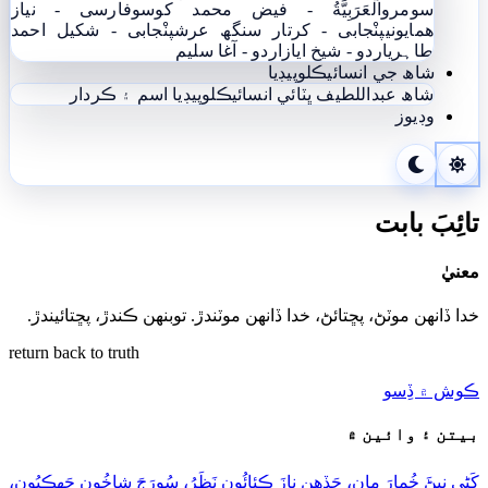
سومرو
اَلْعَرَبِيَّةُ - فيض محمد کوسو
فارسی - نياز
ھمايوني
پنْجابی - کرتار سنگھ عرش
پنْجابی - شکیل احمد
طاہری
اردو - شيخ اياز
اردو - آغا سليم
شاھ جي انسائيڪلوپيڊيا
شاھ عبداللطيف ڀٽائي انسائيڪلوپيڊيا
اسم ۽ ڪردار
وڊيوز
تائِبَ بابت
معنيٰ
خدا ڏانهن موٽڻ، پڇتائڻ، خدا ڏانهن موٽندڙ. توبنھن ڪندڙ، پڇتائيندڙ.
return back to truth
ڪوش ۾ ڏِسو
بيتن ۽ وائين ۾
کَڻِي نيڻَ خُمارَ مان، جَڏھِن نازَ ڪِئائُون نَظَرُ، سُورَجَ شاخُون جَهڪِيُون،