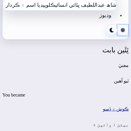
شاھ عبداللطيف ڀٽائي انسائيڪلوپيڊيا
اسم ۽ ڪردار
وڊيوز
ٿِئَين بابت
معنيٰ
ٿيو آھين
You became
ڪوش ۾ ڏِسو
بيتن ۽ وائين ۾