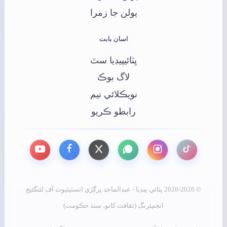
ٻولن جا زمرا
اسان بابت
ڀٽائيپيڊيا سٿ
لاگ بوڪ
نويڪلائي نيم
رابطو ڪريو
© 2020-2026 ڀٽائي پيڊيا - عبدالماجد ڀرڳڙي انسٽيٽيوٽ آف لئنگئيج
انجنيئرنگ (ثقافت کاتو، سنڌ حڪومت)