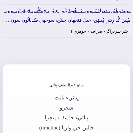
سينڌو ھُئَين صَرافَ سين، تَہ ھُوندَ ٿِئَين ھِيئَن، جيڪُسِ جَوھَرِيَنِ سين،
ڪِينَ گُذارِيَئيِ ڏِينھَن، جَبَلَ مَنجهان جِيئَن، سوجهي ڪَڍِيائُون سونَ…
[ سُر سريراڳ - صراف ۽ جوھري ]
شاھ عبداللطيف ڀٽائي
ڀٽائيءَ بابت
شجرو
ڀٽائيءَ جا پنڌ ۽ پيچرا
حالتن جي وارتا (timeline)