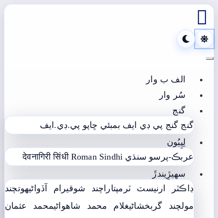

Toggle navigation
الف ب وار
سُر وار
گنج
گنج
گنج پي ڊي ايف
بمبئي ڇاپو پي.ڊي.ايف
لِپِيُون
عربڪ-پرسو سنڌي
Roman Sindhi
देवनागिरी सिंधी
سھيڙِيندڙَ
ڊاڪٽر ارنيسٽ ٽرمپ
تاراچند شوقيرام آڏواڻي
ھوتچند
مولچند گربخشاڻي
غلام محمد شاھواڻي
محمد عثمان