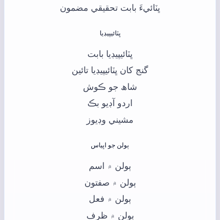
ڀٽائيءَ بابت تحقيقي مضمون
ڀٽائيپيڊيا
ڀٽائيپيڊيا بابت
گنج کان ڀٽائيپيڊيا تائين
شاھ جو ڪوش
اردو آڊيو بڪ
مشيني وڊيوز
ٻولن جو اڀياس
ٻولن ۾ اسم
ٻولن ۾ صفتون
ٻولن ۾ فعل
ٻولن ۾ ظرف