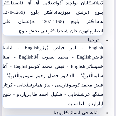
ڏيپلائي
ڪلياڻ بولچند آڏواڻي
علامہ آءِ. آءِ. قاضي
ڊاڪٽر
بلوچ (برٽش ميوزيم)
ڊاڪٽر بلوچ (1269-1270
ھ)
ڊاڪٽر بلوچ (1165-1207 ھ)
عثمان علي
انصاري
ٻانهون خان شيخ
ڊاڪٽر نبي بخش بلوچ
ترجما
English - امر فياض ٻُرڙو
English - ايلسا
قاضي
English - محمد يعقوب آغا
English - امينا
خميساڻي
English - فيض محمد کوسو
English - آغا
سليم
اَلْعَرَبِيَّةُ - الدکتور فضل رحیم سومرو
اَلْعَرَبِيَّةُ -
فيض محمد کوسو
فارسی - نياز ھمايوني
پنْجابی - کرتار
سنگھ عرش
پنْجابی - شکیل احمد طاہری
اردو - شيخ
اياز
اردو - آغا سليم
شاھ جي انسائيڪلوپيڊيا