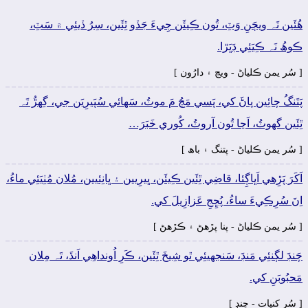
ھُئَين تَہ ويڄَنِ وَٽِ، تُون ڪِيئَن جِيءَ جَڏو ٿِئَين، سِرُ ڏيئِي ۾ سَٽِ،
ڪوھُ نَہ ڪِيَئِي ڊَڀَڙا.
[ سُر يمن ڪلياڻ - ويڄ ۽ دارُون ]
پَتَنگُ چائِين پاڻَ کي، پَسي مَچُ مَ موٽُ، سَھائي سُپَيرِيَن جي، گِهڙُ تَہ
ٿِئَين گهوٽُ، اَڃا تُون آروٽُ، کُوري خَبَرَ…
[ سُر يمن ڪلياڻ - پتنگ ۽ باھ ]
اَکَرَ پَڙِهي اَڀاڳِئا، قاضِي ٿِئَين ڪِيئَن، ڀيرِيين ۽ ڀانِئيين، مُلان مُٺِيَئِي ماءُ،
اِنَ سُرِڪِيءَ ساءُ، پُڇِجِ عَزازِيلَ کي.
[ سُر يمن ڪلياڻ - پنا پڙهڻ ۽ ڪڙهڻ ]
چَنڊَ لڳنئِي مَنڊَ، سَنجهيئِي ٿو شِيخَ ٿِئَين، ڪَرِ اُونداھِي اَنڌَ، تَہ مِلان
مَحبُوبَنِ کي.
[ سُر کنڀات - چنڊ ]