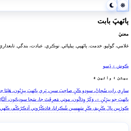
ٻانَهپَ بابت
معنيٰ
غلامي، گولپو. خدمت. ٻانَهپي. ٻيلپائي. نوڪري. عبادت، بندگي. تابعداري
ڪوش ۾ ڏِسو
بيتن ۽ وائين ۾
سارِي راتِ سُڄاڻَ، سودو ڪَنِ صاحِبَ سين، ڀَري ٻانَهپَ ٻيڙِيُون، ھَلِئا جوپَ
ٻانَهپَ جو ٻيڙِيُنِ ۾، وَکَرُ وِڌائُون، موتِي مَعرِفَتَ جا، سَچا سودِيائون، اَلتَّائِبُ
ڪوڙيِين ڀالَ ڪَرِيمَ، ڪَرِ سَھِسين شُڪرانا، فاذڪُرُونِي اَذڪرُڪُم، ڪَھي قُرآ