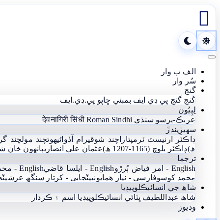

Toggle navigation
الف ب وار
سُر وار
گنج
گنج
گنج پي ڊي ايف
بمبئي ڇاپو پي.ڊي.ايف
لِپِيُون
عربڪ-پرسو سنڌي
Roman Sindhi
देवनागिरी सिंधी
سھيڙِيندڙَ
ڊاڪٽر ارنيسٽ ٽرمپ
تاراچند شوقيرام آڏواڻي
ھوتچند مولچند گر
ھ)
ڊاڪٽر بلوچ (1165-1207 ھ)
عثمان علي انصاري
ٻانهون خان ش
ترجما
English - امر فياض ٻُرڙو
English - ايلسا قاضي
English - محمد يعقوب آغا
محمد کوسو
فارسی - نياز ھمايوني
پنْجابی - کرتار سنگھ عرش
پنْ
شاھ جي انسائيڪلوپيڊيا
شاھ عبداللطيف ڀٽائي انسائيڪلوپيڊيا
اسم ۽ ڪردار
وڊيوز