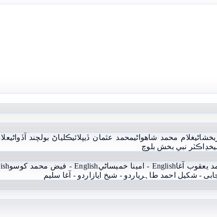
بخشاڻي
غلام محمد شاھواڻي
محمد عثمان ڏيپلائي
ڪلياڻ بولچند آڏواڻي
علام
يخ
ڊاڪٽر نبي بخش بلوچ
English - امينا خميساڻي
English - فيض محمد کوسو
English
جابی - شکیل احمد طاہری
اردو - شيخ اياز
اردو - آغا سليم