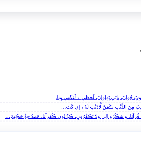
 جُوانَ، پاڻِي پَھلوانَ، لَحظي ۾ لَنگهي وِئا.
 مِنَ الذَّنْبِ ڪَمَنْ لَّاذَنْبَ لَهٗ ، اِي کَٽَ…
نا، واشڪُرُو الِي وَلا تَڪفُرُونِ، ڪَڍُ تُون ڪُفراَنا، حَمدُ چؤُ حَڪِيمَ…