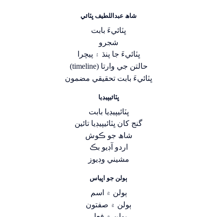
شاھ عبداللطيف ڀٽائي
ڀٽائيءَ بابت
شجرو
ڀٽائيءَ جا پنڌ ۽ پيچرا
حالتن جي وارتا (timeline)
ڀٽائيءَ بابت تحقيقي مضمون
ڀٽائيپيڊيا
ڀٽائيپيڊيا بابت
گنج کان ڀٽائيپيڊيا تائين
شاھ جو ڪوش
اردو آڊيو بڪ
مشيني وڊيوز
ٻولن جو اڀياس
ٻولن ۾ اسم
ٻولن ۾ صفتون
ٻولن ۾ فعل