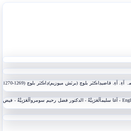
ہ آءِ. آءِ. قاضي
ڊاڪٽر بلوچ (برٽش ميوزيم)
ڊاڪٽر بلوچ (1269-1270
 - آغا سليم
اَلْعَرَبِيَّةُ - الدکتور فضل رحیم سومرو
اَلْعَرَبِيَّةُ - فيض