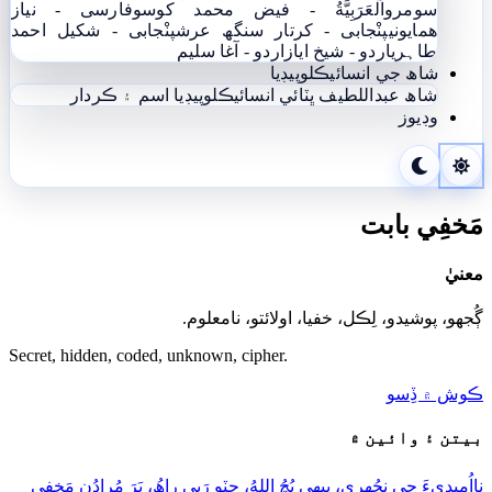
سومرو
اَلْعَرَبِيَّةُ - فيض محمد کوسو
فارسی - نياز
ھمايوني
پنْجابی - کرتار سنگھ عرش
پنْجابی - شکیل احمد
طاہری
اردو - شيخ اياز
اردو - آغا سليم
شاھ جي انسائيڪلوپيڊيا
شاھ عبداللطيف ڀٽائي انسائيڪلوپيڊيا
اسم ۽ ڪردار
وڊيوز
مَخفِي بابت
معنيٰ
ڳُجهو، پوشيدو، لِڪل، خفيا، اولائتو، نامعلوم.
Secret, hidden, coded, unknown, cipher.
ڪوش ۾ ڏِسو
بيتن ۽ وائين ۾
نااُميديءَ جي نِجُهري، پيھِي پُڇُ اللهُ، چِٽو رَبِي راھُ، پَرَ مُرادُنِ مَخفِي