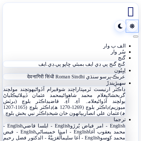

Toggle navigation
الف ب وار
سُر وار
گنج
گنج
گنج پي ڊي ايف
بمبئي ڇاپو پي.ڊي.ايف
لِپِيُون
عربڪ-پرسو سنڌي
Roman Sindhi
देवनागिरी सिंधी
سھيڙِيندڙَ
ڊاڪٽر ارنيسٽ ٽرمپ
تاراچند شوقيرام آڏواڻي
ھوتچند مولچند
گربخشاڻي
غلام محمد شاھواڻي
محمد عثمان ڏيپلائي
ڪلياڻ
بولچند آڏواڻي
علامہ آءِ. آءِ. قاضي
ڊاڪٽر بلوچ (برٽش
ميوزيم)
ڊاڪٽر بلوچ (1269-1270 ھ)
ڊاڪٽر بلوچ (1165-1207
ھ)
عثمان علي انصاري
ٻانهون خان شيخ
ڊاڪٽر نبي بخش بلوچ
ترجما
English - امر فياض ٻُرڙو
English - ايلسا قاضي
English -
محمد يعقوب آغا
English - امينا خميساڻي
English - فيض
محمد کوسو
English - آغا سليم
اَلْعَرَبِيَّةُ - الدکتور فضل رحیم