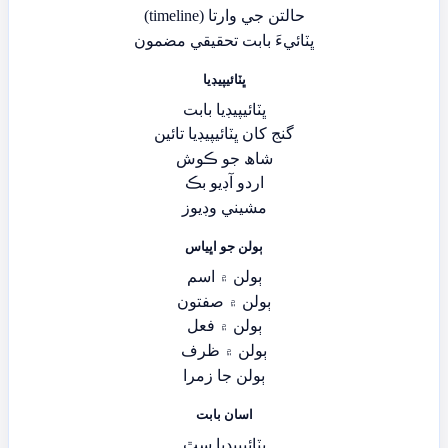
حالتن جي وارتا (timeline)
ڀٽائيءَ بابت تحقيقي مضمون
ڀٽائيپيڊيا
ڀٽائيپيڊيا بابت
گنج کان ڀٽائيپيڊيا تائين
شاھ جو ڪوش
اردو آڊيو بڪ
مشيني وڊيوز
ٻولن جو اڀياس
ٻولن ۾ اسم
ٻولن ۾ صفتون
ٻولن ۾ فعل
ٻولن ۾ ظرف
ٻولن جا زمرا
اسان بابت
ڀٽائيپيڊيا سٿ