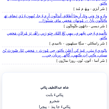
ڪِئو.
[ سُر آبڙي - ويھُ مَ مُنڌ ]
وارَو وَرُ وَٺِي وِئا، آرِيچا اَظِلامَ، آندائُون آرِيءَ جا، پُنهونءَ ڏي پَيغامَ، پَھَ
ڪِئائُون پاڻَ ۾، مُونھان مَخفِي مامَ، سَنڀُوڙا…
[ سُر ديسي - دانھُون ڪُوڪُون ]
نااُميدِيءَ جي نِجُهري، پيھِي پُڇُ اللهُ، چِٽو رَبِي راھُ، پَرَ مُرادُنِ مَخفِي
ڪِئو.
[ سُر رامڪلي - سڳا سيلهيون ۽ نااميدي ]
نابُودِيءَ نيئِي، عَبدَ کي اَعليٰ ڪِئو، جي مُورَتَ ۾ مَخفِي ٿِئا، صُورَتَ پُڻ
سيئِي، ڪِبِي اِتِ ڪيھِي، ڳالِهہ پِريان جي…
[ سُر آسا - آئون، تُون، روزا نمازُون ]
شاھ عبداللطيف ڀٽائي
ڀٽائيءَ بابت
شجرو
ڀٽائيءَ جا پنڌ ۽ پيچرا