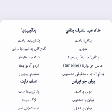
شاھ عبداللطيف ڀٽائي
ڀٽائيپيڊيا
ڀٽائيءَ بابت
ڀٽائيپيڊيا بابت
شجرو
گنج کان ڀٽائيپيڊيا تائين
ڀٽائيءَ جا پنڌ ۽ پيچرا
شاھ جو ڪوش
حالتن جي وارتا (timeline)
اردو آڊيو بڪ
ڀٽائيءَ بابت تحقيقي مضمون
مشيني وڊيوز
ٻولن جو اڀياس
اسان بابت
ٻولن ۾ اسم
ڀٽائيپيڊيا سٿ
ٻولن ۾ صفتون
لاگ بوڪ
ٻولن ۾ فعل
نويڪلائي نيم