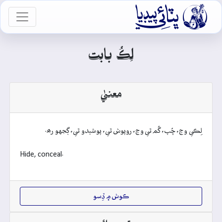

vigation
لِڪُ بابت
معنيٰ
لِڪي وڃ، ڇُپ، گُم ٿي وڃ، روپوش ٿي، پوشيدو ٿي، ڳجهو رھ.
Hide, conceal.
ڪوش ۾ ڏِسو