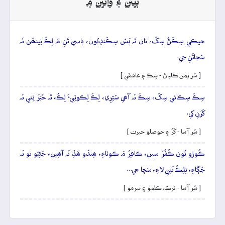
بيتن ۽ وائين ۾
جيڪي سِڪَڻُ سِکُ، نان تَہ پَسُ سِڪَندِيُون، پاسي تَنِ مَ لِڪُ نِينھُن نَہ
سُڃاڻَنِ جي.
[ سُر يمن ڪلياڻ - سِڪ ۽ عاشقي ]
سِڪَ سِڪائي سِکُ، سِڪَ نَہ آھي سُٿِرِي، لِڪَ لِڪوٽِيءَ لِڪُ، تَہ خَبَرَ ٿِئي نَہ
کَرَنِ کي.
[ سُر آسا - کَرُ ۽ حوصلو حيرت ]
ڪُوڙو تُون ڪُفُرَ سين، ڪافِرُ مَ ڪوٺاءِ، ھِندُو ھَڏِ نَہ آھِين، جَڻِيُو تو نَہ
جُڳاءِ، تِلِڪُ تَنِي لاءِ، سَچا جي…
[ سُر آسا - ترڪ، ڪلمو ۽ سرمو ]