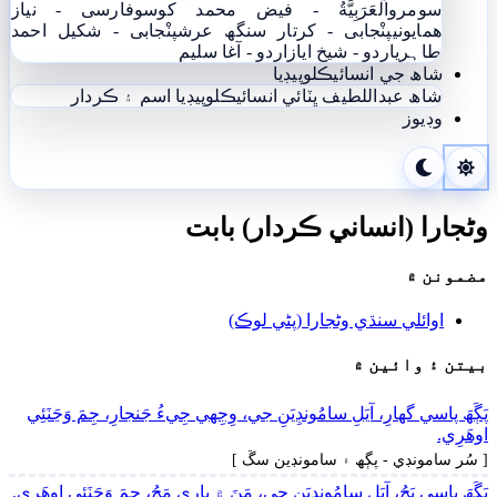
سومرو
اَلْعَرَبِيَّةُ - فيض محمد کوسو
فارسی - نياز
ھمايوني
پنْجابی - کرتار سنگھ عرش
پنْجابی - شکیل احمد
طاہری
اردو - شيخ اياز
اردو - آغا سليم
شاھ جي انسائيڪلوپيڊيا
شاھ عبداللطيف ڀٽائي انسائيڪلوپيڊيا
اسم ۽ ڪردار
وڊيوز
وڻجارا (انساني ڪردار) بابت
مضمونن ۾
اوائلي سنڌي وڻجارا (پڻي لوڪ)
بيتن ۽ وائين ۾
پَڳَھَ پاسي گهارِ، آيَلِ سامُونڊِيَنِ جي، وِجِهي جِيءُ جَنجارِ، جِمَ وَڃَنَئِي
اوھَرِي.
[ سُر سامونڊي - پڳھ ۽ سامونڊين سڱ ]
پَڳَھَ پاسي پَچُ، آيَلِ سامُونڊِيَنِ جي، مَنَ ۾ ٻاري مَچُ، جِمَ وَڃَنَئِي اوھَرِي.