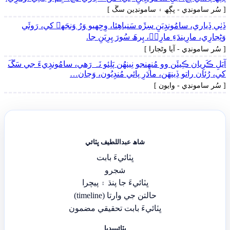
[ سُر سامونڊي - پڳھ ۽ سامونڊين سڱ ]
ڏِٺِي ڏِياري، سامُونڊِيَنِ سِڙَه سَنباھِئا، وِجِهيو وَرُ وَنجَهہ کي، رَوئَي
وَڻِجارِي، مارِيندَءِ مارِيۡ، پِرھَ سُورَ پِرِيَنِ جا.
[ سُر سامونڊي - آيا وڻجارا ]
آيَلِ ڪَرِيان ڪِيئَن وو مُنھِنجو نِينھُن پَلِئو نَہ رَھي، سامُونڊِيءَ جي سَڱَ
کي، رُئان راتو ڏِينھَن، مادَرِ پائي مُنڊِيُون، وَڃان…
[ سُر سامونڊي - وايون ]
شاھ عبداللطيف ڀٽائي
ڀٽائيءَ بابت
شجرو
ڀٽائيءَ جا پنڌ ۽ پيچرا
حالتن جي وارتا (timeline)
ڀٽائيءَ بابت تحقيقي مضمون
ڀٽائيپيڊيا