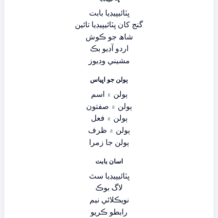
ڀٽائيپيڊيا بابت
گنج کان ڀٽائيپيڊيا تائين
شاھ جو ڪوش
اردو آڊيو بڪ
مشيني وڊيوز
ٻولن جو اڀياس
ٻولن ۾ اسم
ٻولن ۾ صفتون
ٻولن ۾ فعل
ٻولن ۾ ظرف
ٻولن جا زمرا
اسان بابت
ڀٽائيپيڊيا سٿ
لاگ بوڪ
نويڪلائي نيم
رابطو ڪريو