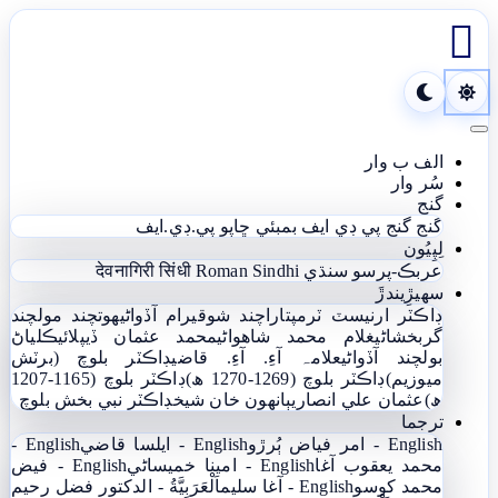

Toggle navigation
الف ب وار
سُر وار
گنج
گنج
گنج پي ڊي ايف
بمبئي ڇاپو پي.ڊي.ايف
لِپِيُون
عربڪ-پرسو سنڌي
Roman Sindhi
देवनागिरी सिंधी
سھيڙِيندڙَ
ڊاڪٽر ارنيسٽ ٽرمپ
تاراچند شوقيرام آڏواڻي
ھوتچند مولچند
گربخشاڻي
غلام محمد شاھواڻي
محمد عثمان ڏيپلائي
ڪلياڻ
بولچند آڏواڻي
علامہ آءِ. آءِ. قاضي
ڊاڪٽر بلوچ (برٽش
ميوزيم)
ڊاڪٽر بلوچ (1269-1270 ھ)
ڊاڪٽر بلوچ (1165-1207
ھ)
عثمان علي انصاري
ٻانهون خان شيخ
ڊاڪٽر نبي بخش بلوچ
ترجما
English - امر فياض ٻُرڙو
English - ايلسا قاضي
English -
محمد يعقوب آغا
English - امينا خميساڻي
English - فيض
محمد کوسو
English - آغا سليم
اَلْعَرَبِيَّةُ - الدکتور فضل رحیم