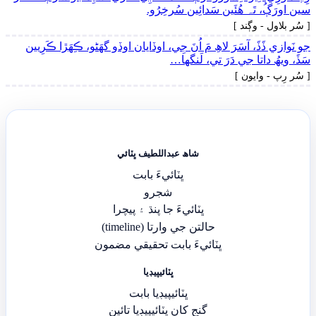
سين اورَڳُ، تَہ ھُئَين سَدائِين سُرخِرُو.
[ سُر بلاول - وڳند ]
جو نَوازي ڏَڏَ، آسَرَ لاھِ مَ اُنَ جِي، اوڏايان اوڏو گهَڻو، ڪِھَڙا ڪَرِيين
سَڏَ، ويھُ داتا جي دَرَ تي، لَنگها…
[ سُر رِپ - وايون ]
شاھ عبداللطيف ڀٽائي
ڀٽائيءَ بابت
شجرو
ڀٽائيءَ جا پنڌ ۽ پيچرا
حالتن جي وارتا (timeline)
ڀٽائيءَ بابت تحقيقي مضمون
ڀٽائيپيڊيا
ڀٽائيپيڊيا بابت
گنج کان ڀٽائيپيڊيا تائين