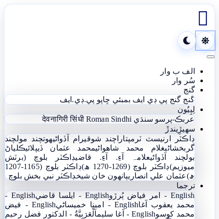

Toggle navigation
الف ب وار
سُر وار
گنج
گنج
گنج پي ڊي ايف
بمبئي ڇاپو پي.ڊي.ايف
لِپِيُون
عربڪ-پرسو سنڌي
Roman Sindhi
देवनागिरी सिंधी
سھيڙِيندڙَ
ڊاڪٽر ارنيسٽ ٽرمپ
تاراچند شوقيرام آڏواڻي
ھوتچند مولچند
گربخشاڻي
غلام محمد شاھواڻي
محمد عثمان ڏيپلائي
ڪلياڻ
بولچند آڏواڻي
علامہ آءِ. آءِ. قاضي
ڊاڪٽر بلوچ (برٽش
ميوزيم)
ڊاڪٽر بلوچ (1269-1270 ھ)
ڊاڪٽر بلوچ (1165-1207
ھ)
عثمان علي انصاري
ٻانهون خان شيخ
ڊاڪٽر نبي بخش بلوچ
ترجما
English - امر فياض ٻُرڙو
English - ايلسا قاضي
English -
محمد يعقوب آغا
English - امينا خميساڻي
English - فيض
محمد کوسو
English - آغا سليم
اَلْعَرَبِيَّةُ - الدکتور فضل رحیم