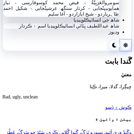
سومرو
اَلْعَرَبِيَّةُ - فيض محمد کوسو
فارسی - نياز
ھمايوني
پنْجابی - کرتار سنگھ عرش
پنْجابی - شکیل احمد
طاہری
اردو - شيخ اياز
اردو - آغا سليم
شاھ جي انسائيڪلوپيڊيا
شاھ عبداللطيف ڀٽائي انسائيڪلوپيڊيا
اسم ۽ ڪردار
وڊيوز
گَندا بابت
معنيٰ
ڇيڳرا، گدلا، ميرا، ڪِنا
Bad, ugly, unclean
ڪوش ۾ ڏِسو
بيتن ۽ وائين ۾
وِڳَندُ وَرِي آئِيو، نِسورو نَرَڳُ، گَندا گُلابِي ڪَري، سَيِّدَ جو سَرَڳُ، عَطُرَ