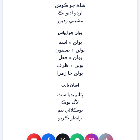
شاھ جو ڪوش
اردو آڊيو بڪ
مشيني وڊيوز
ٻولن جو اڀياس
ٻولن ۾ اسم
ٻولن ۾ صفتون
ٻولن ۾ فعل
ٻولن ۾ ظرف
ٻولن جا زمرا
اسان بابت
ڀٽائيپيڊيا سٿ
لاگ بوڪ
نويڪلائي نيم
رابطو ڪريو