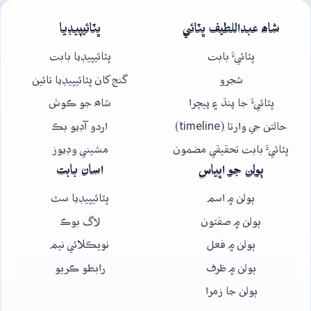
شاھ عبداللطيف ڀٽائي
ڀٽائيپيڊيا
ڀٽائيءَ بابت
ڀٽائيپيڊيا بابت
شجرو
گنج کان ڀٽائيپيڊيا تائين
ڀٽائيءَ جا پنڌ ۽ پيچرا
شاھ جو ڪوش
حالتن جي وارتا (timeline)
اردو آڊيو بڪ
ڀٽائيءَ بابت تحقيقي مضمون
مشيني وڊيوز
ٻولن جو اڀياس
اسان بابت
ٻولن ۾ اسم
ڀٽائيپيڊيا سٿ
ٻولن ۾ صفتون
لاگ بوڪ
ٻولن ۾ فعل
نويڪلائي نيم
ٻولن ۾ ظرف
رابطو ڪريو
ٻولن جا زمرا