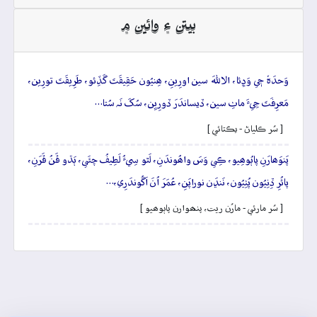
بيتن ۽ وائين ۾
وَحدَہٗ جٖي وَڍِئا، الاللهَ سين اورِينِ، ھِنيُون حَقِيقَتَ گَڏِئو، طَرِيقَتَ تورِين،
مَعرِفَتَ جِيءَ ماٺِ سين، ڏيساندَرَ ڏورِيِن، سُکَ نَہ سُتا…
[ سُر ڪلياڻ - يڪتائي ]
پَنوَھارَنِ پاٻُوھِيو، ڪِي وَسَ واھُوندَنِ، لَٿو سِيءُ لَطِيفُ چئَي، ٻَڌو ڦَنُ ڦَرَنِ،
پائُرِ ڏِنِيُون پُٺِيُون، نَنڍَن نوراپَنِ، عُمَرَ اُنَ اَگُوندَرِي،…
[ سُر مارئي - مارُن ريت، پنھوارن پاٻوھيو ]