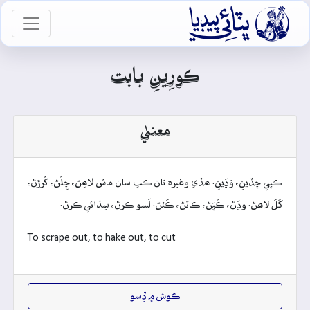

vigation
ڪورِينِ بابت
معنيٰ
ڪپي ڇڏينِ، وَڍَينِ. هڏي وغيرہ تان ڪپ سان ماسُ لاهِڻ، ڇِلَڻ، کُرڙڻ،
کَلَ لاهڻ. وڍَڻ، ڪَپَڻ، ڪاٽڻ، ڪَٽڻ. لَسو ڪرڻ، سِڌائي ڪرڻ.
To scrape out, to hake out, to cut
ڪوش ۾ ڏِسو