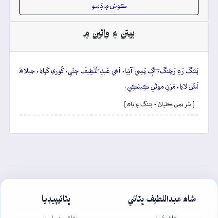
ڪوش ۾ ڏِسو
بيتن ۽ وائين ۾
پَتَنگَ رَءِ رَچَنگَ، آڳِ پَسِي آئِيا، اُھي عَبدِالْلَطِيفُ چئَي، کُوري کَپايا، جيلاھَ
لَنئُن لايا، مَرَنِ موٽَنِ ڪِينَڪِي.
[ سُر يمن ڪلياڻ - پتنگ ۽ باھ ]
شاھ عبداللطيف ڀٽائي
ڀٽائيپيڊيا