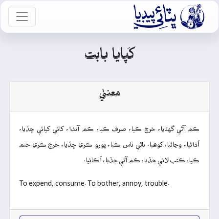

vigation
کَپايا بابت
معنيٰ
ڪم آڻي گهٽايا، خرچ ڪيا، صرف ڪيا، ڪم آندا، کائي کپائي ڇڏيا،
اُڏائيا، وڃائيا، کوهيا. ناڻي ناس ڪيا، پورو ڪري ڇڏيا، خرچ ڪري ختم
ڪيا، ڪتب لائي ڇڏيا، ڪم آڻي ڇڏيا، اُڪائيا.
To expend, consume. To bother, annoy, trouble.