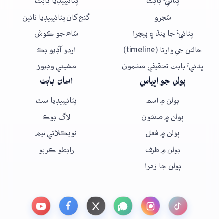
ڀٽائيءَ بابت
ڀٽائيپيڊيا بابت
شجرو
گنج کان ڀٽائيپيڊيا تائين
ڀٽائيءَ جا پنڌ ۽ پيچرا
شاھ جو ڪوش
حالتن جي وارتا (timeline)
اردو آڊيو بڪ
ڀٽائيءَ بابت تحقيقي مضمون
مشيني وڊيوز
ٻولن جو اڀياس
اسان بابت
ٻولن ۾ اسم
ڀٽائيپيڊيا سٿ
ٻولن ۾ صفتون
لاگ بوڪ
ٻولن ۾ فعل
نويڪلائي نيم
ٻولن ۾ ظرف
رابطو ڪريو
ٻولن جا زمرا