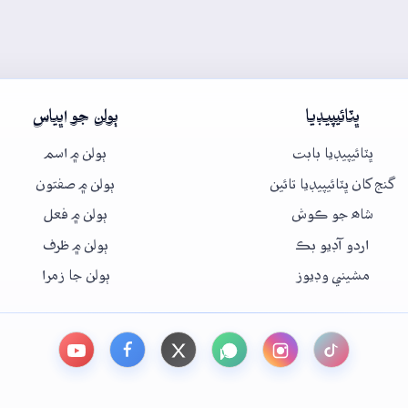
ڀٽائيپيڊيا
ٻولن جو اڀياس
ڀٽائيپيڊيا بابت
ٻولن ۾ اسم
گنج کان ڀٽائيپيڊيا تائين
ٻولن ۾ صفتون
شاھ جو ڪوش
ٻولن ۾ فعل
اردو آڊيو بڪ
ٻولن ۾ ظرف
مشيني وڊيوز
ٻولن جا زمرا