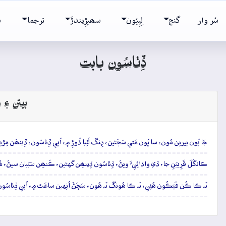
سُر وار
گنج
لِپِيُون
سھيڙِيندڙَ
ترجما
ش
ڏِٺاسُون بابت
بيتن ۽ و
جَا ڀُون پيرين مُون، سا ڀُون مَٿي سَڄَڻين، ڊِنگَ لَٽِبا ڌُوڙِ ۾، اُڀي ڏِٺاسُون، ڏِينھَن مِڙي
ڪانگَلَ قَرِيبَنِ جا، ڏي واڌائِيءَ ويڻَ، ڏِٺاسُون ڏِينھِن گهڻين، ڪَنھِن سَبَبان سيڻَ، ھُئا نيرا
نَہ ڪا ڪُن فَيَڪُون ھُئِي، نَہ ڪا ھُونگَ نَہ ھُون، سَڄَڻَ اُنِهين ساعَتَ ۾، اُڀي ڏِٺاسُو