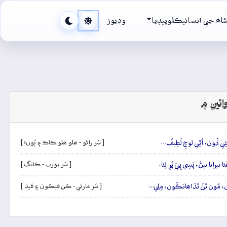
اھ جي انسائيڪلوپيڊيا
وڊيوز
ائين ۾
ئِي ڏُون، اُٿِي لوچِ لَطِيفُ…
[ سُر راڻو - ھلو ھلو ڪاڪ ۽ ڀُونءِ ]
نا نيڻَ، پَسِي پِيَ پُرِ ٿِئا.
[ سُر پورب - ڪانگ ]
ن، مُون تَنَ تَڏاھانڪُون، مِلِي…
[ سُر مارئي - ڪن فيڪون ۽ قيد ]