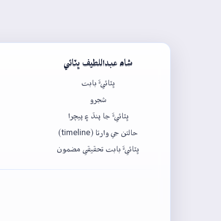
شاھ عبداللطيف ڀٽائي
ڀٽائيءَ بابت
شجرو
ڀٽائيءَ جا پنڌ ۽ پيچرا
حالتن جي وارتا (timeline)
ڀٽائيءَ بابت تحقيقي مضمون