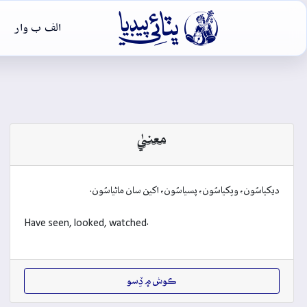

الف ب وار
معنيٰ
ديکياسُون، ويکياسُون، پسياسُون، اکين سان ماڻياسُون.
Have seen, looked, watched.
ڪوش ۾ ڏِسو