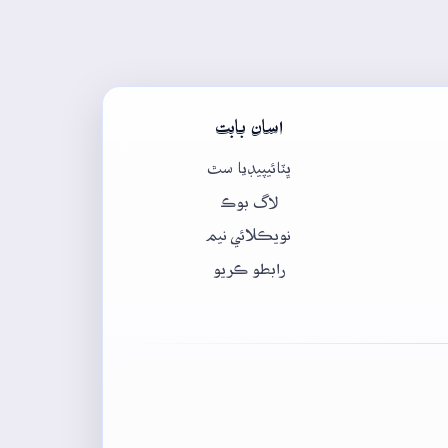
اسان بابت
ڀٽائيپيڊيا سٿ
لاگ بوڪ
نويڪلائي نيم
رابطو ڪريو