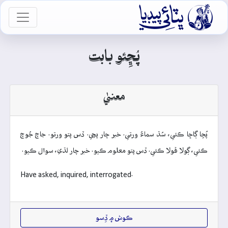

vigation
پُڇِئو بابت
معنيٰ
پُڇا ڳاڇا ڪئي، سُڌ سماءُ ورتي. خبر چار پڇي. ڏس پتو ورتو. جاچ جُوچ
ڪئي، ڳولا ڦولا ڪئي. ڏس پتو معلوم ڪيو. خبر چار لڌي، سوال ڪيو.
Have asked, inquired, interrogated.
ڪوش ۾ ڏِسو