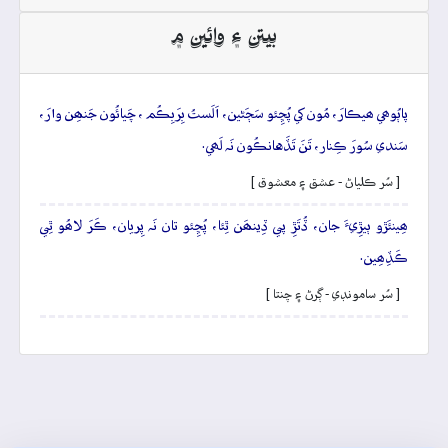
بيتن ۽ وائين ۾
پاٻُوھي ھيڪارَ، مُون کي پُڇِئو سَڄَڻين، اَلَستُ بِرَبِڪُم ، چَيائُون جَنھِن وارَ،
سَندي سُورَ ڪِنار، تَنَ تَڏَهانڪُون نَہ لَھي.
[ سُر ڪلياڻ - عشق ۽ معشوق ]
ھِينئَڙو ٻيڙِيءَ جان، ڏُتَڙِ پي ڏِينھَن ٿِئا، پُڇِئو تان نَہ پِريان، ڪَرَ لاھُو ٿِي
ڪَڏِھِين.
[ سُر سامونڊي - ڳرڻ ۽ چنتا ]