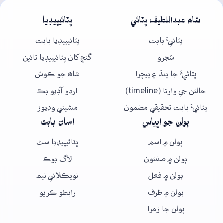
شاھ عبداللطيف ڀٽائي
ڀٽائيپيڊيا
ڀٽائيءَ بابت
ڀٽائيپيڊيا بابت
شجرو
گنج کان ڀٽائيپيڊيا تائين
ڀٽائيءَ جا پنڌ ۽ پيچرا
شاھ جو ڪوش
حالتن جي وارتا (timeline)
اردو آڊيو بڪ
ڀٽائيءَ بابت تحقيقي مضمون
مشيني وڊيوز
ٻولن جو اڀياس
اسان بابت
ٻولن ۾ اسم
ڀٽائيپيڊيا سٿ
ٻولن ۾ صفتون
لاگ بوڪ
ٻولن ۾ فعل
نويڪلائي نيم
ٻولن ۾ ظرف
رابطو ڪريو
ٻولن جا زمرا