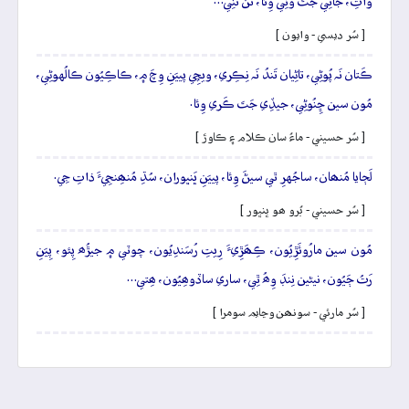
واتِ، جانِي جَتَ وَٺِي وِئا، تَنَ تَنِي…
[ سُر ديسي - وايون ]
ڪَتان نَہ پُوڻِي، تاڻِيان تَندُ نَہ نِڪِري، ويڇِي پييَنِ وِچَ ۾، ڪاڪِيُون ڪالُهوڻِي،
مُون سين ڇِنُوڻِي، جيڏِي جَتَ ڪَري وِئا.
[ سُر حسيني - ماءُ سان ڪلام ۽ ڪاوڙ ]
لَڄايا مُنھان، ساجُهرِ ٿي سيڻَ وِئا، پييَنِ ڀَنڀوران، سُڌِ مُنھِنجِيءَ ذاتِ جِي.
[ سُر حسيني - بُرو ھو ڀنڀور ]
مُون سين مارُوئَڙِيُون، ڪِھَڙِيءَ رِيتِ رُسَندِيُون، چوٽي ۾ جيڙُھ پِئو، پِيَنِ
رَتُ ڄَيُون، نيڻين نِنڊَ وِھُ ٿِي، ساري ساڏوھِيُون، ھِتي…
[ سُر مارئي - سونھن وڃايم سومرا ]