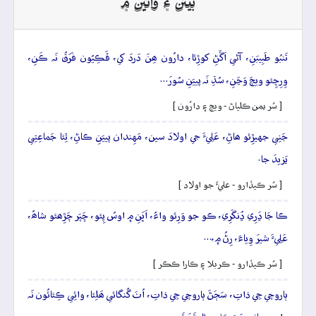
بيتن ۽ وائين ۾
تَنبُو طَبِيبَنِ، آڻي اَڱَڻِ کوڙِئا، دارُون ھِنَ دَردَ کي، ڦَڪِيُون فَرَقُ نَہ ڪَنِ،
وِرِچِئو ويڄَ وَڃَنِ، سُڌِ نَہ پييَنِ سُورَ…
[ سُر يمن ڪلياڻ - ويڄ ۽ دارُون ]
جَنِي جهيڙِئو ھاڻِ، عَلِيءَ جي اولادَ سين، مَهِندان پييَنِ ڪاڻِ، ٿِئا جَماعِتِي
يَزيدَ جا.
[ سُر ڪيڏارو - عليءَ جو اولاد ]
ڪا جَا ڍَرِي ڍُنگَرِي، ڪو جو وَرِئو واءُ، اَڀَنِ ۾ اوسُ پِئو، ڇَپَر چَڙِھئو شاھُ،
عَلِيءَ شيرَ وِياءَ، رِڻُ ۾،…
[ سُر ڪيڏارو - ڪربلا ۽ ڪارا ڪڪر ]
ٻاروچي جِي ذاتِ، سَڄَڻَ ٻاروچي جِي ذاتِ، اُٺَ گُنگائي ھَلِئا، وائِي ڪِئائُون نَہ