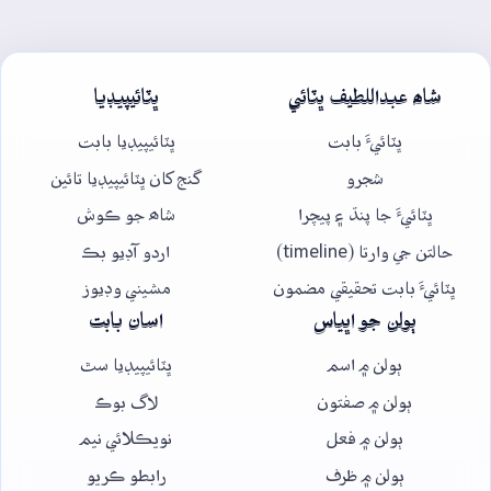
شاھ عبداللطيف ڀٽائي
ڀٽائيپيڊيا
ڀٽائيءَ بابت
ڀٽائيپيڊيا بابت
شجرو
گنج کان ڀٽائيپيڊيا تائين
ڀٽائيءَ جا پنڌ ۽ پيچرا
شاھ جو ڪوش
حالتن جي وارتا (timeline)
اردو آڊيو بڪ
ڀٽائيءَ بابت تحقيقي مضمون
مشيني وڊيوز
ٻولن جو اڀياس
اسان بابت
ٻولن ۾ اسم
ڀٽائيپيڊيا سٿ
ٻولن ۾ صفتون
لاگ بوڪ
ٻولن ۾ فعل
نويڪلائي نيم
ٻولن ۾ ظرف
رابطو ڪريو