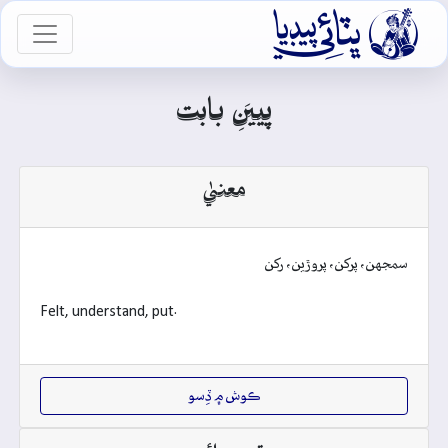

vigation
پييَنِ بابت
معنيٰ
سمجهن، پرکن، پروڙين، رکن
Felt, understand, put.
ڪوش ۾ ڏِسو