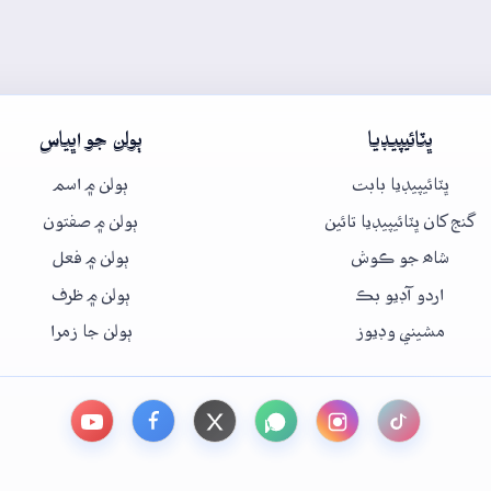
ڀٽائيپيڊيا
ٻولن جو اڀياس
ڀٽائيپيڊيا بابت
ٻولن ۾ اسم
گنج کان ڀٽائيپيڊيا تائين
ٻولن ۾ صفتون
شاھ جو ڪوش
ٻولن ۾ فعل
اردو آڊيو بڪ
ٻولن ۾ ظرف
مشيني وڊيوز
ٻولن جا زمرا