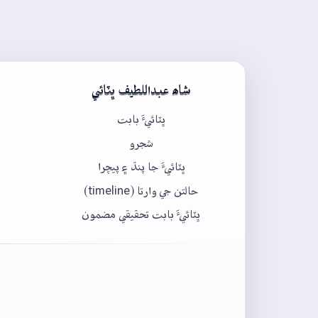
شاھ عبداللطيف ڀٽائي
ڀٽائيءَ بابت
شجرو
ڀٽائيءَ جا پنڌ ۽ پيچرا
حالتن جي وارتا (timeline)
ڀٽائيءَ بابت تحقيقي مضمون