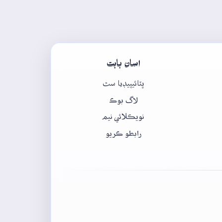
اسان بابت
ڀٽائيپيڊيا سٿ
لاگ بوڪ
نويڪلائي نيم
رابطو ڪريو