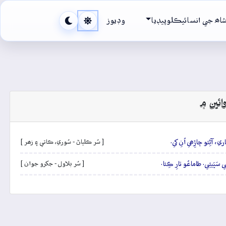
اھ جي انسائيڪلوپيڊيا
وڊيوز
ائين ۾
ي، آڻِئو چاڙِھي اُنِ کي.
[ سُر ڪلياڻ - سُوري، ڪاتي ۽ زھر ]
 سَڀَيئِي. طاماعُو تارِ ڪِئا.
[ سُر بلاول - جکرو جوان ]