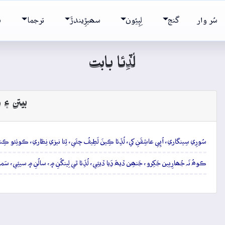
سُر وار
گنج
لِپِيُون
سھيڙِيندڙَ
ترجما
ش
لُڏِئا بابت
بيتن ۽ و
سُورِي سِينگاري، اُڀِي عاشِقَنِ کي، لُڏِئا ڪِينَ لَطِيفُ چئَي، ٿِئا نيزي نِظاري، ڪوٺِئو ڪِنار
ڪوھُ نَہ جُھارِيين جَکِرو، جَنھِن ڏيھَ ڍَيا ڏيئِي، لُڏِئا ٿي لِينگُنِ ۾، سالُنِ ۾ سيئِي، سَمي