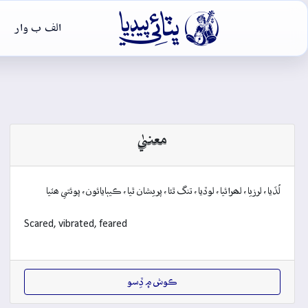

الف ب وار
معنيٰ
لُڏيا، لرزيا، لھرائيا، لوڏيا، تنگ ٿئا، پريشان ٿيا، ڪيٻايائون، پوئتي ھٽيا
Scared, vibrated, feared
ڪوش ۾ ڏِسو