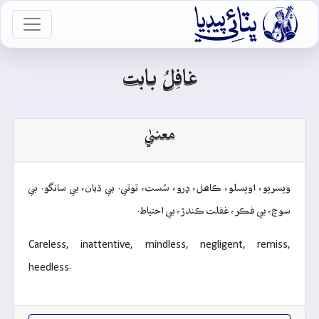

vigation
غافِلُ بابت
معنيٰ
ويسريو، اويسلو، ڪاهل، ڍرو، سُست، ٽوٽي. بي ڌيان، بي سانگو. بي
سوچ، بي فڪر، غفلت ڪندڙ، بي احتياط.
Careless, inattentive, mindless, negligent, remiss,
heedless.