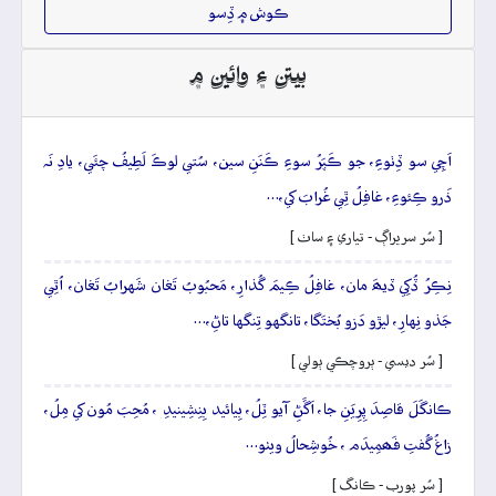
ڪوش ۾ ڏِسو
بيتن ۽ وائين ۾
اَچِي سو ڏِٺوءِ، جو ڪَپَرُ سوءِ ڪَنَنِ سين، سُتي لوڪَ لَطِيفُ چئَي، يادِ نَہ
ذَرو ڪِئوءِ، غافِلُ ٿِي غُرابَ کي،…
[ سُر سريراڳ - تياري ۽ ساٺ ]
نِڪِرُ ڏُکِي ڏيھَ مان، غافِلُ ڪِيمَ گُذارِ، مَحبُوبُ تَغان شَهرابُ تَغان، اُٿِي
جَذو نِهارِ، ليڙو دَزو بُختَگا، تانگهو تِنگها تاڻِ،…
[ سُر ديسي - ٻروچڪي ٻولي ]
ڪانگَلَ قاصِدَ پِرِيَنِ جا، اَڱَڻِ آيو ٽِلُ، بِيائيد بِنِشِينيدِ ، مُحِبَ مُون کي مِلُ،
زاغُ گُفتِ فَھمِيدَم ، خُوشِحالُ ويٺو…
[ سُر پورب - ڪانگ ]