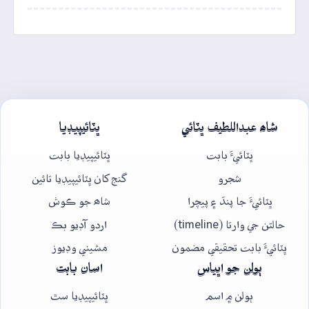
شاھ عبداللطيف ڀٽائي
ڀٽائيپيڊيا
ڀٽائيءَ بابت
ڀٽائيپيڊيا بابت
شجرو
گنج کان ڀٽائيپيڊيا تائين
ڀٽائيءَ جا پنڌ ۽ پيچرا
شاھ جو ڪوش
حالتن جي وارتا (timeline)
اردو آڊيو بڪ
ڀٽائيءَ بابت تحقيقي مضمون
مشيني وڊيوز
ٻولن جو اڀياس
اسان بابت
ٻولن ۾ اسم
ڀٽائيپيڊيا سٿ