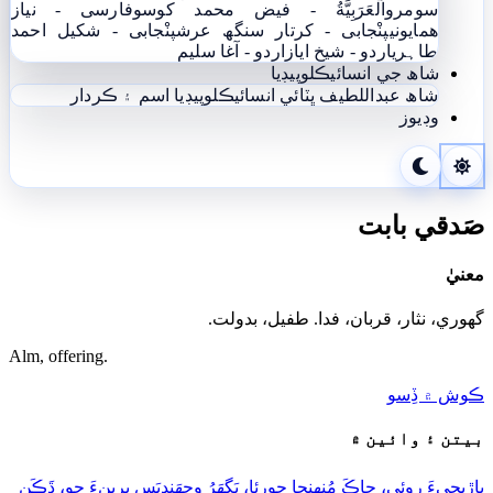
سومرو
اَلْعَرَبِيَّةُ - فيض محمد کوسو
فارسی - نياز
ھمايوني
پنْجابی - کرتار سنگھ عرش
پنْجابی - شکیل احمد
طاہری
اردو - شيخ اياز
اردو - آغا سليم
شاھ جي انسائيڪلوپيڊيا
شاھ عبداللطيف ڀٽائي انسائيڪلوپيڊيا
اسم ۽ ڪردار
وڊيوز
صَدقي بابت
معنيٰ
گهوري، نثار، قربان، فدا. طفيل، بدولت.
Alm, offering.
ڪوش ۾ ڏِسو
بيتن ۽ وائين ۾
پاڙِيچِيءَ روئِي، چاڪَ مُنھِنجا چورِئا، پَگهَرُ وِجهَندِيَسِ پِرِينءَ جو، ڌَڪَنِ