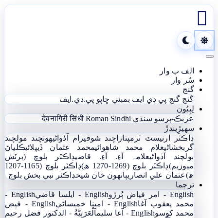

Toggle navigation
الف ب وار
سُر وار
گنج
گنج
گنج پي ڊي ايف
بمبئي ڇاپو پي.ڊي.ايف
لِپِيُون
عربڪ-پرسو سنڌي
Roman Sindhi
देवनागिरी सिंधी
سھيڙِيندڙَ
ڊاڪٽر ارنيسٽ ٽرمپ
تاراچند شوقيرام آڏواڻي
ھوتچند مولچند
گربخشاڻي
غلام محمد شاھواڻي
محمد عثمان ڏيپلائي
ڪلياڻ
بولچند آڏواڻي
علامہ آءِ. آءِ. قاضي
ڊاڪٽر بلوچ (برٽش
ميوزيم)
ڊاڪٽر بلوچ (1269-1270 ھ)
ڊاڪٽر بلوچ (1165-1207
ھ)
عثمان علي انصاري
ٻانهون خان شيخ
ڊاڪٽر نبي بخش بلوچ
ترجما
English - امر فياض ٻُرڙو
English - ايلسا قاضي
English -
محمد يعقوب آغا
English - امينا خميساڻي
English - فيض
محمد کوسو
English - آغا سليم
اَلْعَرَبِيَّةُ - الدکتور فضل رحیم