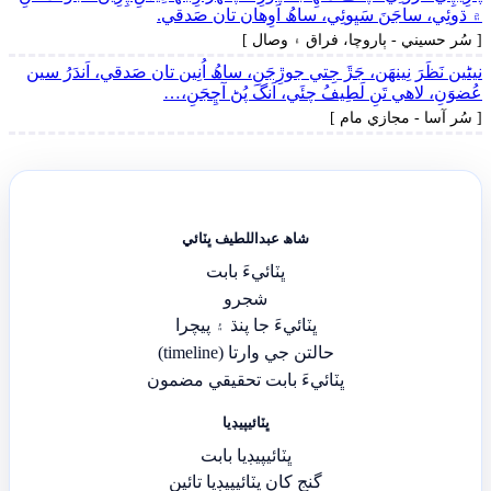
۾ ڌوئِي، ساجَنَ سَڀوئِي، ساھُ اَوِھان تان صَدقي.
[ سُر حسيني - ٻاروچا، فراق ۽ وصال ]
نيڻين نَظَرَ نِينھَن، جَڙَ جِتي جوڙِجَنِ، ساھُ اُنِين تان صَدقي، اَندَرُ سين
عُضوَنِ، لاھي تَنِ لَطِيفُ چئَي، اَنگَ پُڻ آڇِجَنِ،…
[ سُر آسا - مجازي مام ]
شاھ عبداللطيف ڀٽائي
ڀٽائيءَ بابت
شجرو
ڀٽائيءَ جا پنڌ ۽ پيچرا
حالتن جي وارتا (timeline)
ڀٽائيءَ بابت تحقيقي مضمون
ڀٽائيپيڊيا
ڀٽائيپيڊيا بابت
گنج کان ڀٽائيپيڊيا تائين