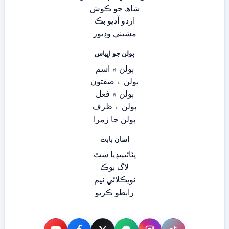
شاھ جو ڪوش
اردو آڊيو بڪ
مشيني وڊيوز
ٻولن جو اڀياس
ٻولن ۾ اسم
ٻولن ۾ صفتون
ٻولن ۾ فعل
ٻولن ۾ ظرف
ٻولن جا زمرا
اسان بابت
ڀٽائيپيڊيا سٿ
لاگ بوڪ
نويڪلائي نيم
رابطو ڪريو