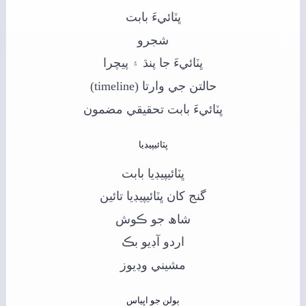
ڀٽائيءَ بابت
شجرو
ڀٽائيءَ جا پنڌ ۽ پيچرا
حالتن جي وارتا (timeline)
ڀٽائيءَ بابت تحقيقي مضمون
ڀٽائيپيڊيا
ڀٽائيپيڊيا بابت
گنج کان ڀٽائيپيڊيا تائين
شاھ جو ڪوش
اردو آڊيو بڪ
مشيني وڊيوز
ٻولن جو اڀياس