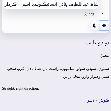
شاھ عبداللطيف ڀٽائي انسائيڪلوپيڊيا
اسم ۽ ڪردار
وڊيوز
سِڌو بابت
معنيٰ
سنئون، سوڌو، سَولو، سامهون، راست باز، صاف دل، کرو، سچو.
سٺي وهنوار وارو. ٺيڪ، برابر.
Straight, right direction.
ڪوش ۾ ڏِسو