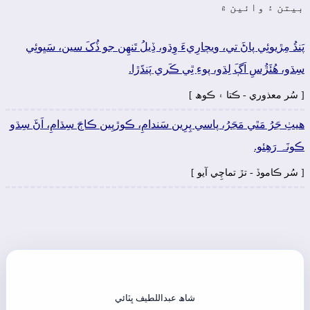
بيتن ۽ وائين ۾
پَنڌُ مِڙيوئِي پاڻَ تي، ويچارِيءَ وِڌو، ڏِيلُ تَنھِن جو ڏُکَ سين، سَڀوئِي
سِڌو، ھُئَڙُسِ اَڳَ لِڌو، پوءِ ٿِي ڪَري پَنڌَڙا.
[ سُر معذوري - ڪتا ۽ ڪوھ ]
ھيٺِ جَرُ مَٿي مَڃَرُ، پاسي پِرِين سَندامِ، ڪوڙيِين ڪاڄَ سِڌامِ، اَڻَ سِڌو
ڪونَہ رَھِئو.
[ سُر ڪاموڏ - تڙ تماچِي آيو ]
شاھ عبداللطيف ڀٽائي