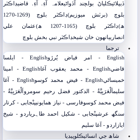
ڏيپلائي
ڪلياڻ بولچند آڏواڻي
علامہ آءِ. آءِ. قاضي
ڊاڪٽر
بلوچ (برٽش ميوزيم)
ڊاڪٽر بلوچ (1269-1270
ھ)
ڊاڪٽر بلوچ (1165-1207 ھ)
عثمان علي
انصاري
ٻانهون خان شيخ
ڊاڪٽر نبي بخش بلوچ
ترجما
English - امر فياض ٻُرڙو
English - ايلسا
قاضي
English - محمد يعقوب آغا
English - امينا
خميساڻي
English - فيض محمد کوسو
English - آغا
سليم
اَلْعَرَبِيَّةُ - الدکتور فضل رحیم سومرو
اَلْعَرَبِيَّةُ -
فيض محمد کوسو
فارسی - نياز ھمايوني
پنْجابی - کرتار
سنگھ عرش
پنْجابی - شکیل احمد طاہری
اردو - شيخ
اياز
اردو - آغا سليم
شاھ جي انسائيڪلوپيڊيا