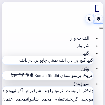

Toggle navigation
الف ب وار
سُر وار
گنج
گنج
گنج پي ڊي ايف
بمبئي ڇاپو پي.ڊي.ايف
لِپِيُون
عربڪ-پرسو سنڌي
Roman Sindhi
देवनागिरी सिंधी
سھيڙِيندڙَ
ڊاڪٽر ارنيسٽ ٽرمپ
تاراچند شوقيرام آڏواڻي
ھوتچند
مولچند گربخشاڻي
غلام محمد شاھواڻي
محمد عثمان