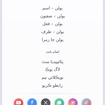
ٻولن ۾ اسم
ٻولن ۾ صفتون
ٻولن ۾ فعل
ٻولن ۾ ظرف
ٻولن جا زمرا
اسان بابت
ڀٽائيپيڊيا سٿ
لاگ بوڪ
نويڪلائي نيم
رابطو ڪريو