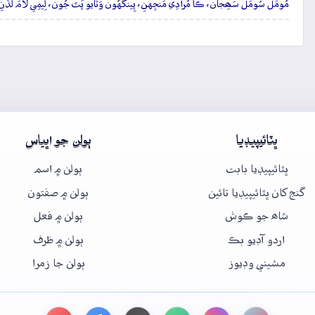
مُومَلَ سُومَلَ سَھِجان، ڪا مُرادِي مَنجِهنِ، پِينگهُون وَٽايو پَتَ جُون، لِيمِي لامَ لُ
ڀٽائيپيڊيا
ٻولن جو اڀياس
ڀٽائيپيڊيا بابت
ٻولن ۾ اسم
گنج کان ڀٽائيپيڊيا تائين
ٻولن ۾ صفتون
شاھ جو ڪوش
ٻولن ۾ فعل
اردو آڊيو بڪ
ٻولن ۾ ظرف
مشيني وڊيوز
ٻولن جا زمرا