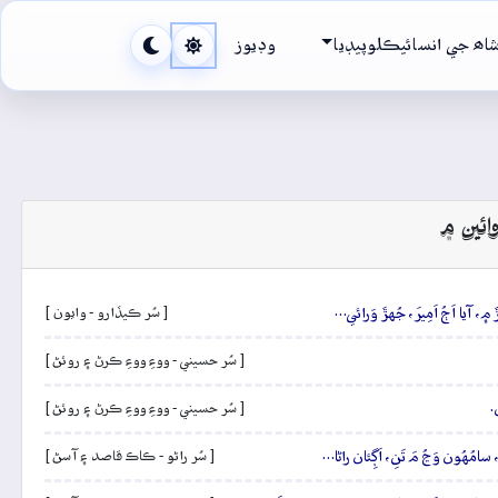
اھ جي انسائيڪلوپيڊيا
وڊيوز
ائين ۾
 آيا اَڄُ اَمِيرَ، جُهڙَ وَرائي…
[ سُر ڪيڏارو - وايون ]
[ سُر حسيني - ووءِ ووءِ ڪرڻ ۽ روئڻ ]
.
[ سُر حسيني - ووءِ ووءِ ڪرڻ ۽ روئڻ ]
 سامُهُون وَڃُ مَ تَنِ، اَڳِئان راڻا…
[ سُر راڻو - ڪاڪ قاصد ۽ آسڻ ]