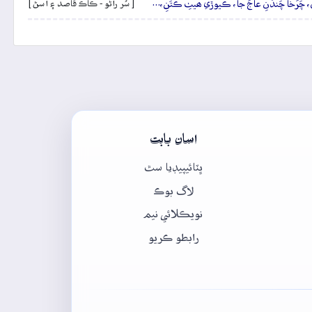
ڏَنِ، چَرَخا چَندَنِ عاجَ جا، ڪيوڙي ھيٺِ ڪَتَنِ،…
[ سُر راڻو - ڪاڪ قاصد ۽ آسڻ ]
اسان بابت
ڀٽائيپيڊيا سٿ
لاگ بوڪ
نويڪلائي نيم
رابطو ڪريو