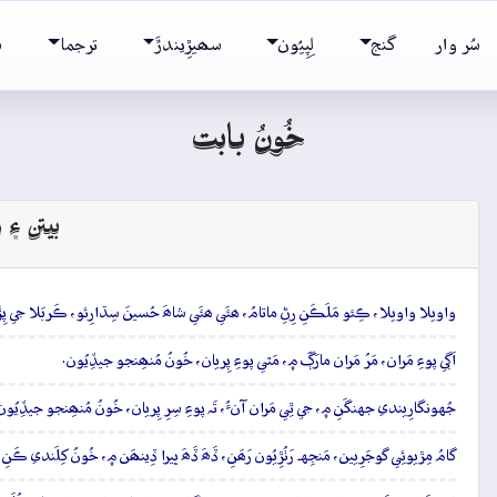
سُر وار
گنج
لِپِيُون
سھيڙِيندڙَ
ترجما
ش
خُونُ بابت
بيتن ۽ و
واويلا واويلا، ڪِئو مَلَڪَنِ رِڻِ ماتامُ، ھئَي ھئَي شاھَ حُسينَ سِڌارِئو، ڪَربَلا جي پِڙَ ۾،
اَڳي پوءِ مَران، مَرُ مَران مارَڳَ ۾، مَٿي پوءِ پِريان، خُونُ مُنھِنجو جيڏِيُون.
جُهونگارِيندي جهنگَنِ ۾، جي ٿِي مَران آنءُ، تَہ پوءِ سِرِ پِريان، خُونُ مُنھِنجو جيڏِيُون
گامُ مِڙيوئِي گوجَرِيين، مَنجِهہ رَٺُڙِيُون رَھَنِ، ڏَھَ ڏَھَ ڀيرا ڏِينھَن ۾، خُونُ کِلَندي ڪَنِ،