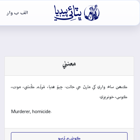

الف ب وار
معنيٰ
ڪنھن ساھ واري کي مارڻ جي حالت. جِيوَ هتيا، مَردُم ڪُشي، موت،
ڪوس، خونريزي.
Murderer, homicide.
ڪوش ۾ ڏِسو