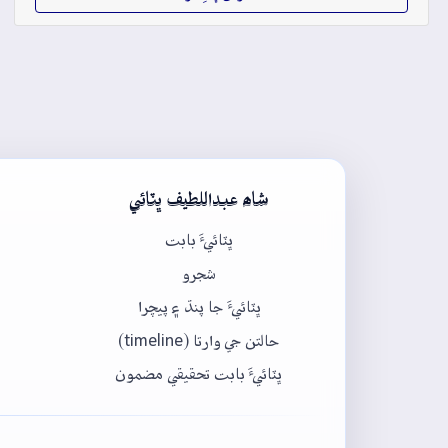
شاھ عبداللطيف ڀٽائي
ڀٽائيءَ بابت
شجرو
ڀٽائيءَ جا پنڌ ۽ پيچرا
حالتن جي وارتا (timeline)
ڀٽائيءَ بابت تحقيقي مضمون