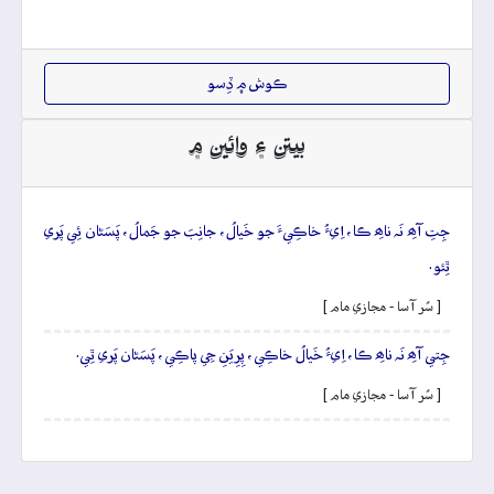
ڪوش ۾ ڏِسو
بيتن ۽ وائين ۾
جِتِ آھِ نَہ ناھِ ڪا، اِيءُ خاڪِيءَ جو خَيالُ، جانِبَ جو جَمالُ، پَسَڻان ئِي پَري
ٿِئو.
[ سُر آسا - مجازي مام ]
جِتي آھِ نَہ ناھِ ڪا، اِيءُ خَيالُ خاڪِي، پِرِيَنِ جِي پاڪِي، پَسَڻان پَري ٿِي.
[ سُر آسا - مجازي مام ]