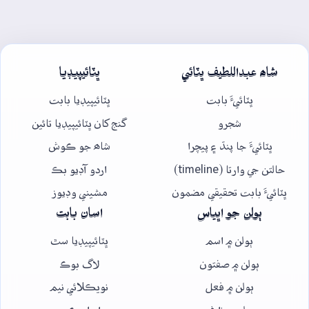
شاھ عبداللطيف ڀٽائي
ڀٽائيپيڊيا
ڀٽائيءَ بابت
ڀٽائيپيڊيا بابت
شجرو
گنج کان ڀٽائيپيڊيا تائين
ڀٽائيءَ جا پنڌ ۽ پيچرا
شاھ جو ڪوش
حالتن جي وارتا (timeline)
اردو آڊيو بڪ
ڀٽائيءَ بابت تحقيقي مضمون
مشيني وڊيوز
ٻولن جو اڀياس
اسان بابت
ٻولن ۾ اسم
ڀٽائيپيڊيا سٿ
ٻولن ۾ صفتون
لاگ بوڪ
ٻولن ۾ فعل
نويڪلائي نيم