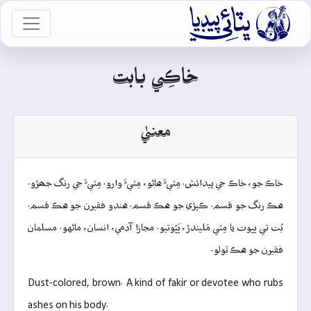

vigation
خاڪِي بابت
معنيٰ
خاڪ جو، خاڪ جي پيدائش. مِٽيءَ هاڻو، مِٽيءَ وارو. مِٽيءَ جي رنگ جھڙو.
هڪ رنگ جو قسم. ڪپڙي جو هڪ قسم. هندو فقيرن جو هڪ قسم.
بُت تي ڀڀوت يا مِٽي مَليندڙ، ڀَڀُوتيو. مجازا آدمي، انسان، ماڻهو. مسلمان
فقيرن جو هڪ ٽولو.
Dust-colored, brown. A kind of fakir or devotee who rubs
ashes on his body.