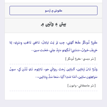
ڪوش ۾ ڏِسو
بيتن ۽ وائين ۾
ڪَرِڙا ڏُونگَرَ ڪَھَ گهَڻِي، جِتِ بَرَ پَٽَ بَيابانُ، ڏاھَنِ ڏاھَپَ وِسَرِي، ٿِئا
حَرِيفَ حَيرانُ، سَسُئِيءَ لَنگِهئو سَيِّدُ چئَي، مَحَبتَ سين…
[ سُر ديسي - ڪرڙا ڏُونگر ]
وَڏَڙا ڏانَ ڏِنائِين، کَنيائِين رَختُ ريزالَنِ جو، ڏاتِيُوم ڏي ڏَڏَنِ کي، سونُ
سَراھِيُون سائِين، اَنڌا مَنڊا آئِيا، سَخا سَڏُ وِڌائِين،…
[ سُر جاجڪاڻي - وايون ]