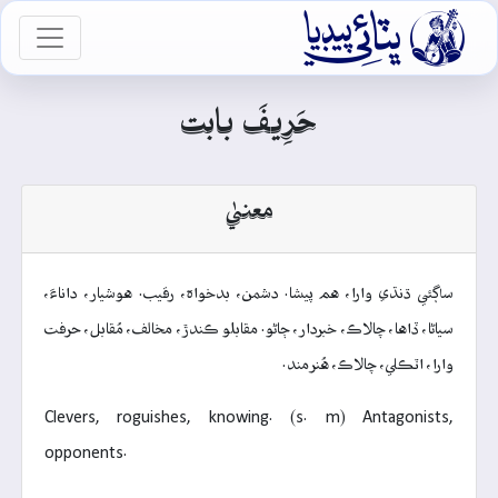

vigation
حَرِيفَ بابت
معنيٰ
ساڳئي ڌنڌي وارا، هم پيشا. دشمن، بدخواہ، رقيب. هوشيار، داناءَ،
سياڻا، ڏاها، چالاڪ، خبردار، ڄاڻو. مقابلو ڪندڙ، مخالف، مُقابل، حرفت
وارا، اٽڪلي، چالاڪ، هُنرمند.
Clevers, roguishes, knowing. (s. m) Antagonists,
opponents.