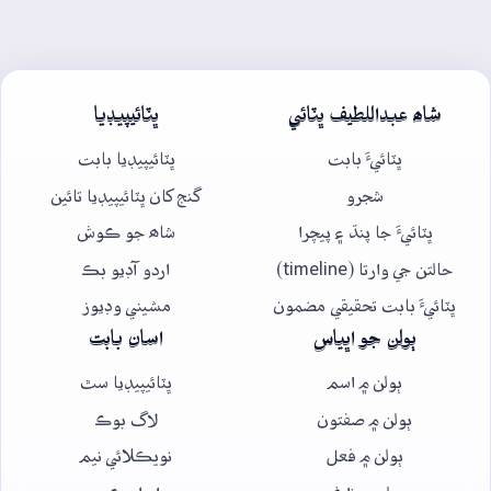
شاھ عبداللطيف ڀٽائي
ڀٽائيپيڊيا
ڀٽائيءَ بابت
ڀٽائيپيڊيا بابت
شجرو
گنج کان ڀٽائيپيڊيا تائين
ڀٽائيءَ جا پنڌ ۽ پيچرا
شاھ جو ڪوش
حالتن جي وارتا (timeline)
اردو آڊيو بڪ
ڀٽائيءَ بابت تحقيقي مضمون
مشيني وڊيوز
ٻولن جو اڀياس
اسان بابت
ٻولن ۾ اسم
ڀٽائيپيڊيا سٿ
ٻولن ۾ صفتون
لاگ بوڪ
ٻولن ۾ فعل
نويڪلائي نيم