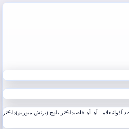
د آڏواڻي
علامہ آءِ. آءِ. قاضي
ڊاڪٽر بلوچ (برٽش ميوزيم)
ڊاڪٽر