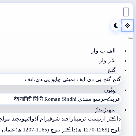

Toggle navigation
الف ب وار
سُر وار
گنج
گنج
گنج پي ڊي ايف
بمبئي ڇاپو پي.ڊي.ايف
لِپِيُون
عربڪ-پرسو سنڌي
Roman Sindhi
देवनागिरी सिंधी
سھيڙِيندڙَ
ڊاڪٽر ارنيسٽ ٽرمپ
تاراچند شوقيرام آڏواڻي
ھوتچند مولچ
بلوچ (1269-1270 ھ)
ڊاڪٽر بلوچ (1165-1207 ھ)
عثمان ع