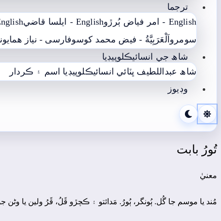
ترجما
English - امر فياض ٻُرڙو
English - ايلسا قاضي
English - محمد يعقوب
سومرو
اَلْعَرَبِيَّةُ - فيض محمد کوسو
فارسی - نياز ھمايوني
شاھ جي انسائيڪلوپيڊيا
شاھ عبداللطيف ڀٽائي انسائيڪلوپيڊيا
اسم ۽ ڪردار
وڊيوز
تُورُ بابت
معنيٰ
مُند يا موسم جا گُل. ٻُونگر، ٻُورُ. مَدائتو ۽ ڪچڙو ڦَلُ، ڦَرُ ولين يا وڻن جو