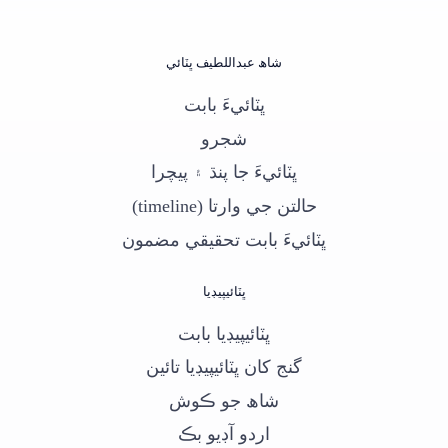
شاھ عبداللطيف ڀٽائي
ڀٽائيءَ بابت
شجرو
ڀٽائيءَ جا پنڌ ۽ پيچرا
حالتن جي وارتا (timeline)
ڀٽائيءَ بابت تحقيقي مضمون
ڀٽائيپيڊيا
ڀٽائيپيڊيا بابت
گنج کان ڀٽائيپيڊيا تائين
شاھ جو ڪوش
اردو آڊيو بڪ