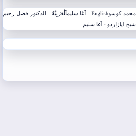
English - آغا سليم
اَلْعَرَبِيَّةُ - الدکتور فضل رحیم
شيخ اياز
اردو - آغا سليم