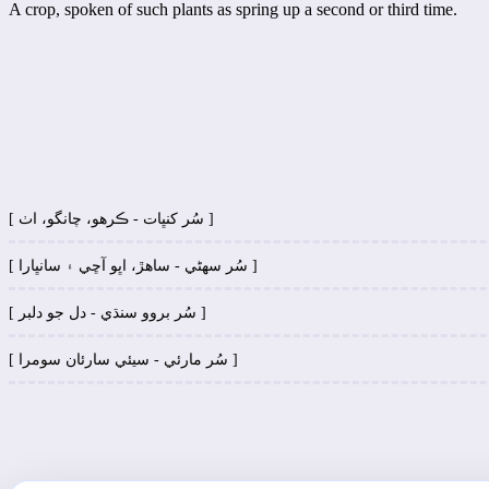
A crop, spoken of such plants as spring up a second or third time.
[ سُر کنڀات - ڪرھو، چانگو، اٺ ]
[ سُر سھڻي - ساھڙ، اڀو آڇي ۽ سانڀارا ]
[ سُر بروو سنڌي - دل جو دلبر ]
[ سُر مارئي - سيئي سارئان سومرا ]