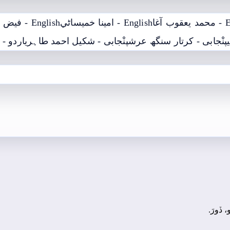
 آغا
English - امينا خميساڻي
English - فيض محمد کوسو
پنْجابی - کرتار سنگھ عرش
پنْجابی - شکیل احمد طاہری
اردو - 
، ڏورَ.