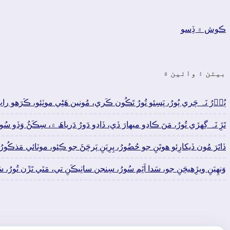
ڪوش ۾ ڏِسو
بيتن ۽ وائين ۾
ٻُوۡرُ نَہ چَري ٻُورُ، پَسِئو تُورُ تَڪُون ڪَري، مُونين ھَڻِي موٽِئو، ڪَرَھو راتِ 
تَڙِ نَہ گِهڙي تُورُ، مَنَ ڪاڍو ميھارَ ڏي، ڏاڍو دَورُ دَرياھَ ۾، سِڪَڻُ وَڏو سُ
ڏاتَرَ مُون ڏيکارِئو ھوتَنِ جو حُضُورُ، پِرِيَنِ پَرچَڻَ جو ڪِئو، موٽائي مَذڪُورُ،
وَنھِيَنِ ويڙِهيچَنِ جو، سَدا اَٿِم سُورُ، سِنجن ساٺِيڪَنِ تي، مَٿي تَڙَن تُور