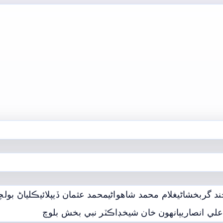
ند گربخشاڻي
غلام محمد شاھواڻي
محمد عثمان ڏيپلائي
ڪلياڻ بولچن
لي انصاري
ٻانهون خان شيخ
ڊاڪٽر نبي بخش بلوچ