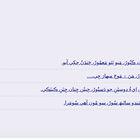
ڪَپُورُ، مَيو ٿِئو مَعمُورُ، چَندَنُ چکِي آيو.
ورُ، مَنَ ۾ مَوجَ ميھارَ جِي،…
 اِيءُ دوسِتَنِ جو دَستُورُ، جِيئَن ڇِنان ڇِنَنِ ڪِينَڪِي.
ُ، سَندو ساڻيھَ سُورُ، سو مُون آهي سُومَرا.