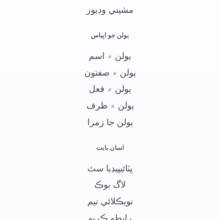
مشيني وڊيوز
ٻولن جو اڀياس
ٻولن ۾ اسم
ٻولن ۾ صفتون
ٻولن ۾ فعل
ٻولن ۾ ظرف
ٻولن جا زمرا
اسان بابت
ڀٽائيپيڊيا سٿ
لاگ بوڪ
نويڪلائي نيم
رابطو ڪريو