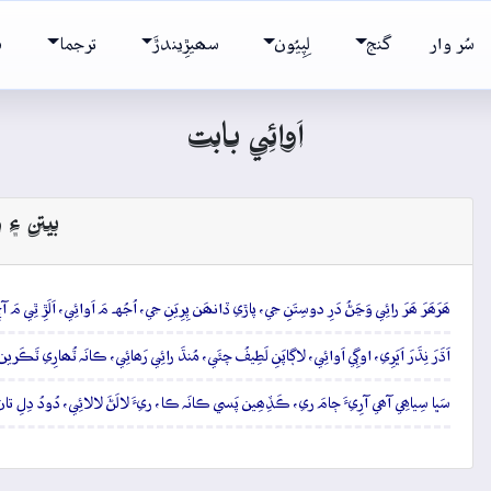
سُر وار
گنج
لِپِيُون
سھيڙِيندڙَ
ترجما
ش
اَوائِي بابت
بيتن ۽ و
ھَرَھَرَ ھَرَ رائِي وَڃَڻُ دَرِ دوسِتَنِ جي، پاڙي ڏانھَن پِرِيَنِ جي، اُجُهہ مَ اَوائِي، اَلَڙِ ٿِي مَ
اَڌَرَ نِڌَرَ اَڀَرِي، اوڳِي اَوائِي، لاڳاپَنِ لَطِيفُ چئَي، مُنڌَ رائِي رَھائِي، ڪانَہ ٽُھارِي ٽَ
سَڀا سِياھِي آھي آرِيءَ ڄامَ ري، ڪَڏِھِين پَسي ڪانَہ ڪا، ريءَ لالَڻَ لالائِي، دُودُ دِلِ 