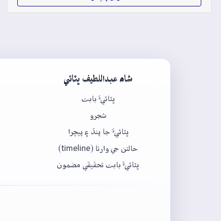
شاھ عبداللطيف ڀٽائي
ڀٽائيءَ بابت
شجرو
ڀٽائيءَ جا پنڌ ۽ پيچرا
حالتن جي وارتا (timeline)
ڀٽائيءَ بابت تحقيقي مضمون