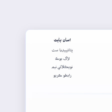
اسان بابت
ڀٽائيپيڊيا سٿ
لاگ بوڪ
نويڪلائي نيم
رابطو ڪريو