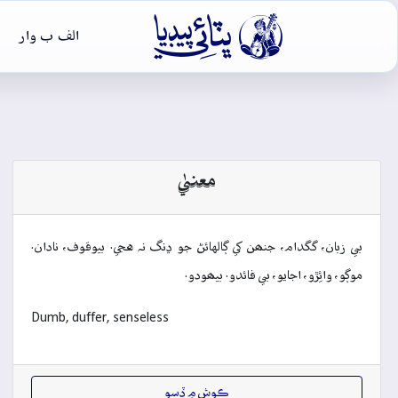

الف ب وار
معنيٰ
بي زبان، گگدام، جنھن کي ڳالهائڻ جو ڍنگ نہ هجي. بيوقوف، نادان.
موڳو، وائِڙو، اجايو، بي فائدو. بيھودو.
Dumb, duffer, senseless
ڪوش ۾ ڏِسو