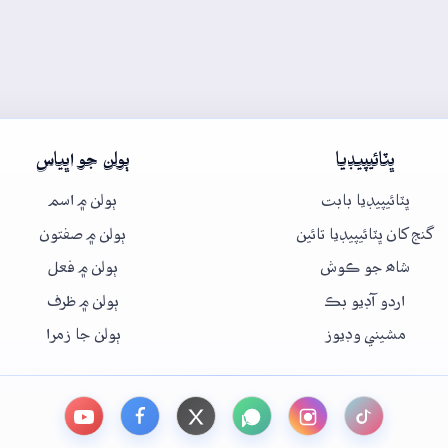
ڀٽائيپيڊيا
ٻولن جو اڀياس
ڀٽائيپيڊيا بابت
ٻولن ۾ اسم
گنج کان ڀٽائيپيڊيا تائين
ٻولن ۾ صفتون
شاھ جو ڪوش
ٻولن ۾ فعل
اردو آڊيو بڪ
ٻولن ۾ ظرف
مشيني وڊيوز
ٻولن جا زمرا