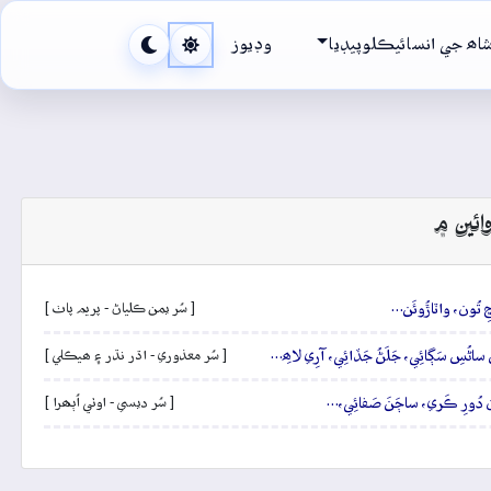
اھ جي انسائيڪلوپيڊيا
وڊيوز
ائين ۾
 آڇِ تُون، واٽاڙُوئَن…
[ سُر يمن ڪلياڻ - پريم پاٺ ]
ڪَرين ساڻُسِ سَڳائِي، جَلَڻُ جَڏائِي، آرِي لاھِ…
[ سُر معذوري - اڌر نڌر ۽ ھيڪلي ]
تان دُورِ ڪَري، ساڄَنَ صَفائِي،…
[ سُر ديسي - اوٺي اُٻھرا ]