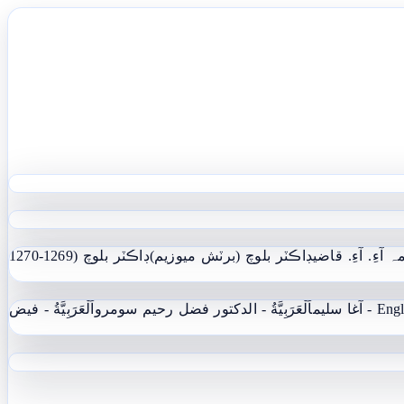
ہ آءِ. آءِ. قاضي
ڊاڪٽر بلوچ (برٽش ميوزيم)
ڊاڪٽر بلوچ (1269-1270
 - آغا سليم
اَلْعَرَبِيَّةُ - الدکتور فضل رحیم سومرو
اَلْعَرَبِيَّةُ - فيض