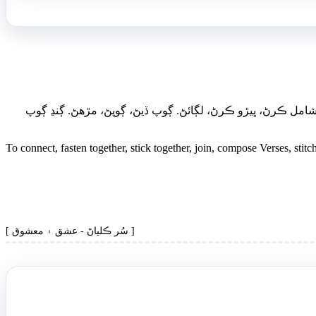
امل ڪرڻ، ڀيڙو ڪرڻ، لڳائڻ. ڳوپ ڏيڻ، ڳوپڻ، مڙهڻ. ڳنڍ ڳوپ
To connect, fasten together, stick together, join, compose Verses, stitc
[ سُر ڪلياڻ - عشق ۽ معشوق ]