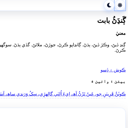
ڳَنڍَڻُ بابت
معنيٰ
ڳنڍ ڏيڻ، وڪڙ ڏيڻ، ٻڌڻ. ڳانڍاپو ڪرڻ، جوڙڻ، ملائڻ. گڏي ٻڌڻ. 
ڪرڻ.
ڪوش ۾ ڏِسو
بيتن ۽ وائين ۾
ڪوٺَڻُ قَرِيبَنِ جو، عَينُ تَڙَڻُ آھِ، اِيءَ اُلِٽِي ڳالِهڙِي، سِکُ وَرَندي ساھِ، آسَرَ 