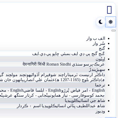

Toggle navigation
الف ب وار
سُر وار
گنج
گنج
گنج پي ڊي ايف
بمبئي ڇاپو پي.ڊي.ايف
لِپِيُون
عربڪ-پرسو سنڌي
Roman Sindhi
देवनागिरी सिंधी
سھيڙِيندڙَ
ڊاڪٽر ارنيسٽ ٽرمپ
تاراچند شوقيرام آڏواڻي
ھوتچند مولچند گر
ھ)
ڊاڪٽر بلوچ (1165-1207 ھ)
عثمان علي انصاري
ٻانهون خان ش
ترجما
English - امر فياض ٻُرڙو
English - ايلسا قاضي
English - محمد يعقوب آغا
محمد کوسو
فارسی - نياز ھمايوني
پنْجابی - کرتار سنگھ عرش
پنْ
شاھ جي انسائيڪلوپيڊيا
شاھ عبداللطيف ڀٽائي انسائيڪلوپيڊيا
اسم ۽ ڪردار
وڊيوز