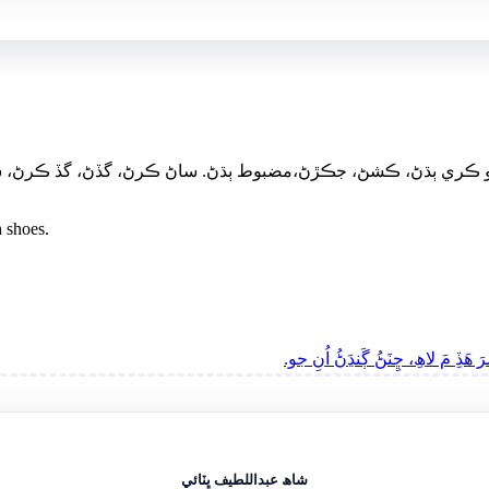
سوگهو ڪري ٻڌڻ، ڪشڻ، جڪڙڻ،مضبوط ٻڌڻ. ساڻ ڪرڻ، گڏڻ، گڏ ڪرڻ، ش
h shoes.
ھَڏِ مَ لاھِ، ڇِنَڻُ ڳَنڍَڻُ اُنِ جو.
شاھ عبداللطيف ڀٽائي