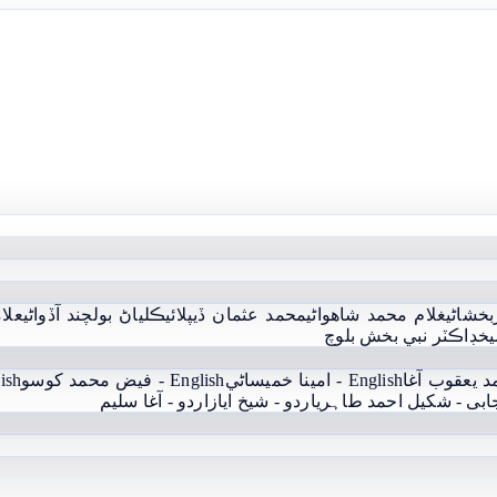
بخشاڻي
غلام محمد شاھواڻي
محمد عثمان ڏيپلائي
ڪلياڻ بولچند آڏواڻي
علام
يخ
ڊاڪٽر نبي بخش بلوچ
English - امينا خميساڻي
English - فيض محمد کوسو
English
جابی - شکیل احمد طاہری
اردو - شيخ اياز
اردو - آغا سليم