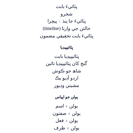
ڀٽائيءَ بابت
شجرو
ڀٽائيءَ جا پنڌ ۽ پيچرا
حالتن جي وارتا (timeline)
ڀٽائيءَ بابت تحقيقي مضمون
ڀٽائيپيڊيا
ڀٽائيپيڊيا بابت
گنج کان ڀٽائيپيڊيا تائين
شاھ جو ڪوش
اردو آڊيو بڪ
مشيني وڊيوز
ٻولن جو اڀياس
ٻولن ۾ اسم
ٻولن ۾ صفتون
ٻولن ۾ فعل
ٻولن ۾ ظرف