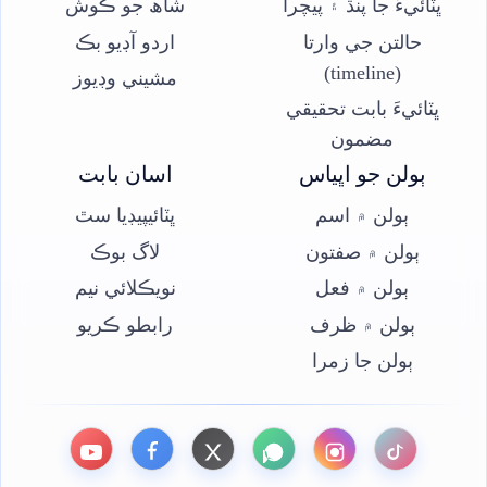
ڀٽائيءَ جا پنڌ ۽ پيچرا
شاھ جو ڪوش
حالتن جي وارتا
اردو آڊيو بڪ
(timeline)
مشيني وڊيوز
ڀٽائيءَ بابت تحقيقي
مضمون
ٻولن جو اڀياس
اسان بابت
ٻولن ۾ اسم
ڀٽائيپيڊيا سٿ
ٻولن ۾ صفتون
لاگ بوڪ
ٻولن ۾ فعل
نويڪلائي نيم
ٻولن ۾ ظرف
رابطو ڪريو
ٻولن جا زمرا