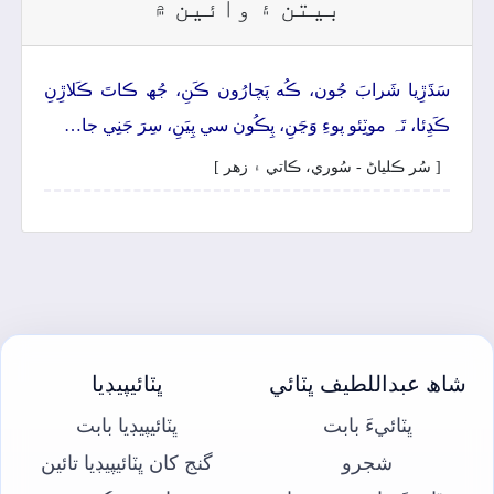
بيتن ۽ وائين ۾
سَڌَڙِيا شَرابَ جُون، ڪُه پَچارُون ڪَنِ، جُھ ڪاتَ ڪَلاڙِنِ
ڪَڍِئا، تَہ موٽِئو پوءِ وَڃَنِ، پِڪُون سي پِيَنِ، سِرَ جَنِي جا…
[ سُر ڪلياڻ - سُوري، ڪاتي ۽ زھر ]
شاھ عبداللطيف ڀٽائي
ڀٽائيپيڊيا
ڀٽائيءَ بابت
ڀٽائيپيڊيا بابت
شجرو
گنج کان ڀٽائيپيڊيا تائين