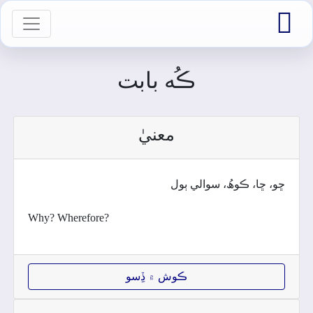

vigation
ڪُه بابت
معنيٰ
ڇو، ڇا، ڪوھُ، سوالي ٻول
Why? Wherefore?
ڪوش ۾ ڏِسو