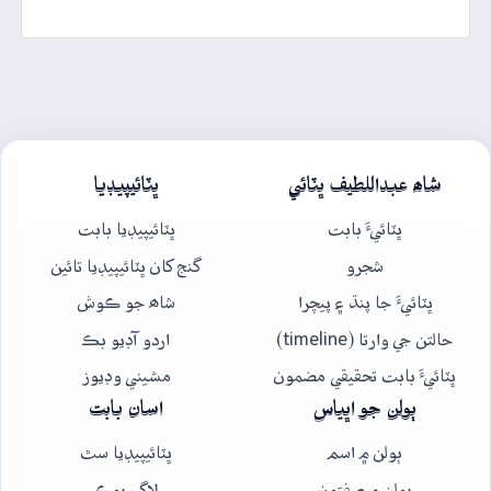
شاھ عبداللطيف ڀٽائي
ڀٽائيپيڊيا
ڀٽائيءَ بابت
ڀٽائيپيڊيا بابت
شجرو
گنج کان ڀٽائيپيڊيا تائين
ڀٽائيءَ جا پنڌ ۽ پيچرا
شاھ جو ڪوش
حالتن جي وارتا (timeline)
اردو آڊيو بڪ
ڀٽائيءَ بابت تحقيقي مضمون
مشيني وڊيوز
ٻولن جو اڀياس
اسان بابت
ٻولن ۾ اسم
ڀٽائيپيڊيا سٿ
ٻولن ۾ صفتون
لاگ بوڪ