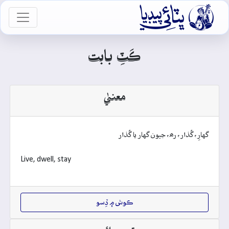

vigation
ڪَٽِ بابت
معنيٰ
گهارِ، گُذار، رھ، جيون گهار يا گُذار
Live, dwell, stay
ڪوش ۾ ڏِسو