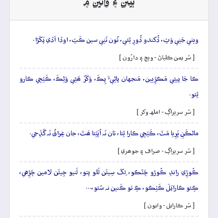
بيتن ۽ وائين ۾
ويٺي جَنِي وَٽِ، ڏُکندو ڏُورِ ٿِئي، تُون تَنِي سين ڪَٽِ، اوڏا اَڏي پَکَڙا.
[ سُر يمن ڪلياڻ - ويڄ ۽ دارُون ]
ڪا جَا پيئِي مَڪڙِيين، مَنجهان پاڻِيءَ پِڪَ، وَکَرُ ھَڻِي وَڻِڪَ، ڪَٽِجِي ڪارو
ٿِئو.
[ سُر سريراڳ - املهہ وکر ]
ماڻڪَنِ ڀَرِيا مَٽَ، ڪَٽِجِي ڪارا ٿِئا، تان نَہ اُپَٽِئا ھَٽَ، جان غِراقُ نَہ گَڏِجي.
[ سُر سريراڳ - صراف ۽ جوھري ]
ڪُوڙِي راندِ ڪُوڙو چَٽَڪو، لِکَ سِيئَن لَلو پتو، لَنيو جِيئَن لامين چَڙِهي،
ڪِئو ڪارايَلَ ڪَٽِڪو، ڪِ تو ڪَنين نہ سُئو،…
[ سُر ڪارايل - وايون ]