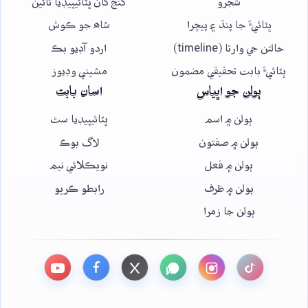
شجرو
گنج کان ڀٽائيپيڊيا تائين
ڀٽائيءَ جا پنڌ ۽ پيچرا
شاھ جو ڪوش
حالتن جي وارتا (timeline)
اردو آڊيو بڪ
ڀٽائيءَ بابت تحقيقي مضمون
مشيني وڊيوز
ٻولن جو اڀياس
اسان بابت
ٻولن ۾ اسم
ڀٽائيپيڊيا سٿ
ٻولن ۾ صفتون
لاگ بوڪ
ٻولن ۾ فعل
نويڪلائي نيم
ٻولن ۾ ظرف
رابطو ڪريو
ٻولن جا زمرا