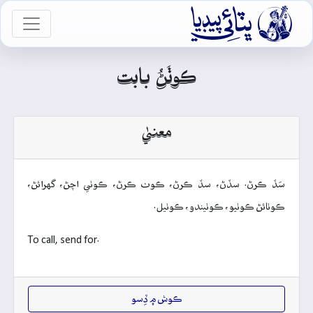

vigation
ڪوٺَڻُ بابت
معنيٰ
سَڏ ڪرڻ. سڏڻ، سڏ ڪرڻ، ڪوٺ ڪرڻ، ڪوٺي اچڻ، گهرائڻ،
ڪوٺائڻ ڪوٺيو، ڪوٺيندو، ڪوٺيل.
To call, send for.
ڪوش ۾ ڏِسو