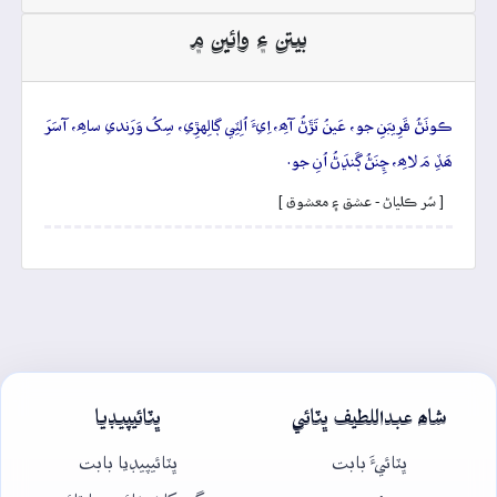
بيتن ۽ وائين ۾
ڪوٺَڻُ قَرِيبَنِ جو، عَينُ تَڙَڻُ آھِ، اِيءَ اُلِٽِي ڳالِهڙِي، سِکُ وَرَندي ساھِ، آسَرَ
ھَڏِ مَ لاھِ، ڇِنَڻُ ڳَنڍَڻُ اُنِ جو.
[ سُر ڪلياڻ - عشق ۽ معشوق ]
شاھ عبداللطيف ڀٽائي
ڀٽائيپيڊيا
ڀٽائيءَ بابت
ڀٽائيپيڊيا بابت