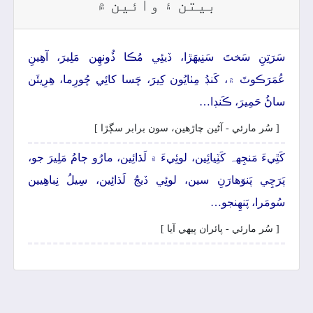
بيتن ۽ وائين ۾
سَرَتِنِ سَختَ سَنِيھَڙا، ڏيئِي مُڪا ڏُونھِن مَلِيرَ، آھِينِ
عُمَرَڪوٽَ ۾، کَنڊُ مِٺايُون کِيرَ، چَسا کائِي چُورِما، ھِرِيئَن
ساڻُ حَمِيرَ، ڪَنڊا…
[ سُر مارئي - آڻين چاڙهين، سون برابر سڳڙا ]
کَٿِيءَ مَنجِهہ کَٽِيائِين، لوئِيءَ ۾ لَڌائِين، مارُو ڄامُ مَلِيرَ جو،
پَرَچِي پَنوَهارَنِ سين، لوئِي ڏيجُ لَڌائِين، سِيلُ نِباهِيين
سُومَرا، پَنھِنجو…
[ سُر مارئي - پائران پيھي آيا ]