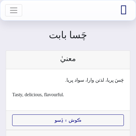

vigation
چَسا بابت
معنيٰ
چَسَ ڀريا، لذتن وارا، سواد ڀريا.
Tasty, delicious, flavourful.
ڪوش ۾ ڏِسو