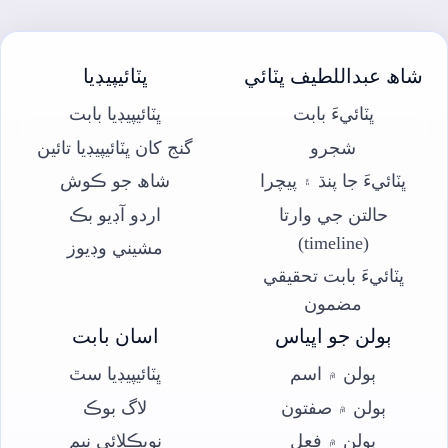
شاھ عبداللطيف ڀٽائي
ڀٽائيپيڊيا
ڀٽائيءَ بابت
ڀٽائيپيڊيا بابت
شجرو
گنج کان ڀٽائيپيڊيا تائين
ڀٽائيءَ جا پنڌ ۽ پيچرا
شاھ جو ڪوش
حالتن جي وارتا
اردو آڊيو بڪ
(timeline)
مشيني وڊيوز
ڀٽائيءَ بابت تحقيقي
مضمون
ٻولن جو اڀياس
اسان بابت
ٻولن ۾ اسم
ڀٽائيپيڊيا سٿ
ٻولن ۾ صفتون
لاگ بوڪ
ٻولن ۾ فعل
نويڪلائي نيم