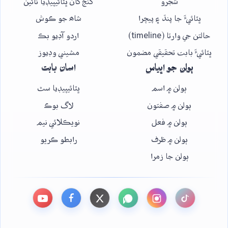
شجرو
گنج کان ڀٽائيپيڊيا تائين
ڀٽائيءَ جا پنڌ ۽ پيچرا
شاھ جو ڪوش
حالتن جي وارتا (timeline)
اردو آڊيو بڪ
ڀٽائيءَ بابت تحقيقي مضمون
مشيني وڊيوز
ٻولن جو اڀياس
اسان بابت
ٻولن ۾ اسم
ڀٽائيپيڊيا سٿ
ٻولن ۾ صفتون
لاگ بوڪ
ٻولن ۾ فعل
نويڪلائي نيم
ٻولن ۾ ظرف
رابطو ڪريو
ٻولن جا زمرا