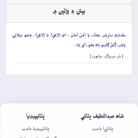
بيتن ۽ وائين ۾
ڪَنڌِي سارِيان ڪانَہ، يا اَمُنَ اَمانَ ، اي اِلاھِي! يا اِلاھِي!، ٻاجَهہ ٻيلاٽِي
ڀايان، ڳَڻَڻَ ڳاڻيٽو ناھِ ڪو، اَپَرِ ٿِئا…
[ سُر سريراڳ - وايون ]
شاھ عبداللطيف ڀٽائي
ڀٽائيپيڊيا
ڀٽائيءَ بابت
ڀٽائيپيڊيا بابت