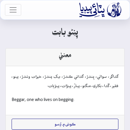

vigation
پِنِڻو بابت
معنيٰ
گداگر، سوالي، پِنندڙ، گدائي ڪندڙ، بيک پنندڙ، خيرات وٺندڙ، پينو،
فقير، گَدا، بکاري، منگتو، پينارُ، پينڙات، پينڙيات.
Beggar, one who lives on begging.
ڪوش ۾ ڏِسو