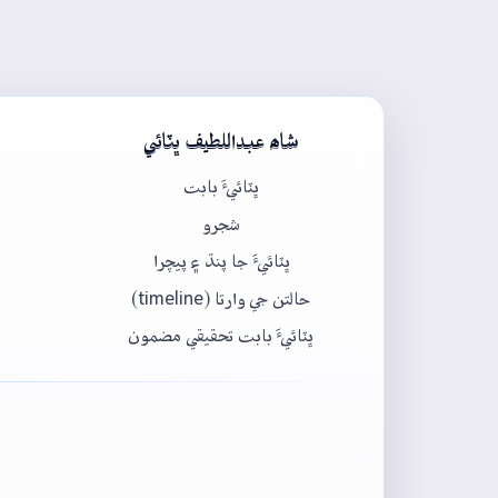
شاھ عبداللطيف ڀٽائي
ڀٽائيءَ بابت
شجرو
ڀٽائيءَ جا پنڌ ۽ پيچرا
حالتن جي وارتا (timeline)
ڀٽائيءَ بابت تحقيقي مضمون