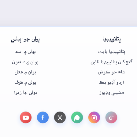
ڀٽائيپيڊيا
ٻولن جو اڀياس
ڀٽائيپيڊيا بابت
ٻولن ۾ اسم
گنج کان ڀٽائيپيڊيا تائين
ٻولن ۾ صفتون
شاھ جو ڪوش
ٻولن ۾ فعل
اردو آڊيو بڪ
ٻولن ۾ ظرف
مشيني وڊيوز
ٻولن جا زمرا