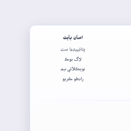
اسان بابت
ڀٽائيپيڊيا سٿ
لاگ بوڪ
نويڪلائي نيم
رابطو ڪريو