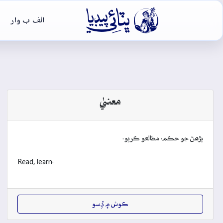

الف ب وار
معنيٰ
پڙهڻ جو حڪم. مطالعو ڪريو.
Read, learn.
ڪوش ۾ ڏِسو