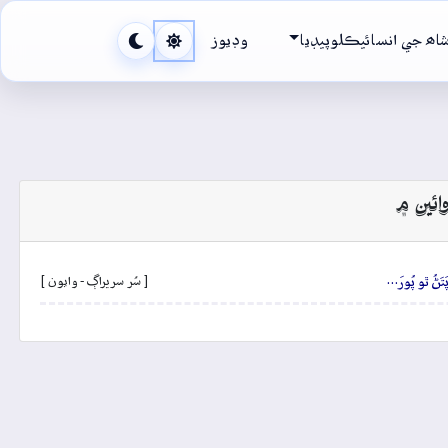
اھ جي انسائيڪلوپيڊيا
وڊيوز
ائين ۾
َتَڻُ ٿو پُورَ…
[ سُر سريراڳ - وايون ]