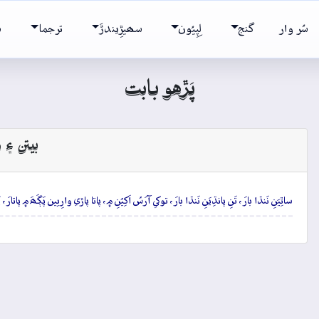
سُر وار
گنج
لِپِيُون
سھيڙِيندڙَ
ترجما
ش
پَڙهو بابت
بيتن ۽ و
ساٿِيَنِ نَنڌا بارَ، تَنِ پانڌِيَنِ نَنڌا بارَ، توکي آرَسُ اَکِيُنِ ۾، پاتا پاڙي وارِيين پَڳَھَ ۾ پاتارَ، پ