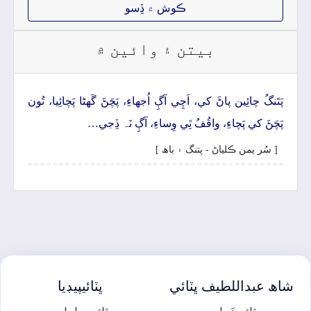
ڪوش ۾ ڏِسو
بيتن ۽ وائين ۾
پَتَنگُ چائِين پاڻَ کي، اَچِي آڳِ اُجهاءِ، پَچَڻَ گَهڻا پَچائِيا، تُون
پَچَڻَ کي پَچاءِ، واقُفُ ٿِي وِساءِ، آڳِ نَہ ڏِجي…
[ سُر يمن ڪلياڻ - پتنگ ۽ باھ ]
شاھ عبداللطيف ڀٽائي
ڀٽائيپيڊيا