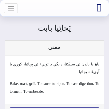

vigation
پَچائِيا بابت
معنيٰ
باھ يا ٽانڊن تي سيڪئا، دانگي يا ٿوٻيءَ تي پچائيا، کوري يا
آويءَ ۾ پچائيا.
Bake, roast, grill. To cause to ripen. To ease digestion. To
torment. To embezzle.