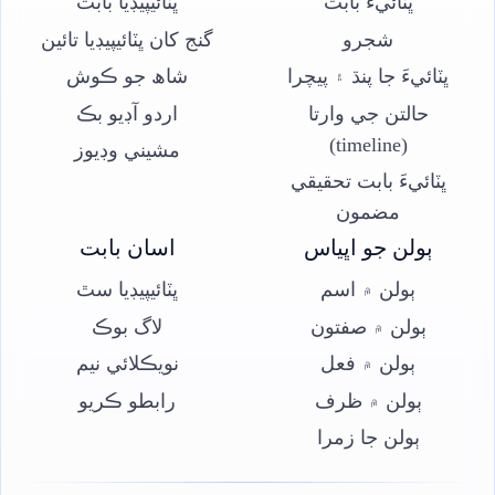
ڀٽائيءَ بابت
ڀٽائيپيڊيا بابت
شجرو
گنج کان ڀٽائيپيڊيا تائين
ڀٽائيءَ جا پنڌ ۽ پيچرا
شاھ جو ڪوش
حالتن جي وارتا
اردو آڊيو بڪ
(timeline)
مشيني وڊيوز
ڀٽائيءَ بابت تحقيقي
مضمون
ٻولن جو اڀياس
اسان بابت
ٻولن ۾ اسم
ڀٽائيپيڊيا سٿ
ٻولن ۾ صفتون
لاگ بوڪ
ٻولن ۾ فعل
نويڪلائي نيم
ٻولن ۾ ظرف
رابطو ڪريو
ٻولن جا زمرا